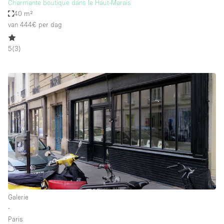
Charmante boutique dans le Haut-Marais
40 m²
van 444€
per dag
5
(
3
)
Galerie
∙
Paris