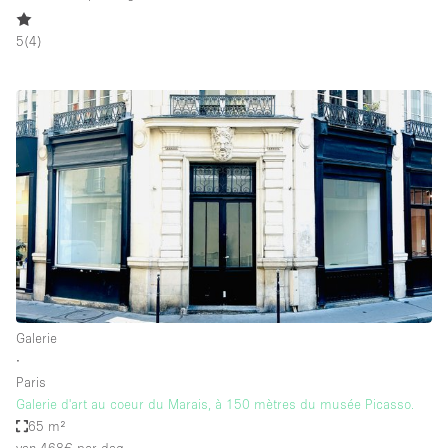
5
(
4
)
Galerie
∙
Paris
Galerie d'art au coeur du Marais, à 150 mètres du musée Picasso.
65 m²