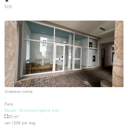
Whitebox / Minimaal
5
(
3
)
Verdieping/Toegang:
Souterrain
Begane grond tuin
Begane grond straatkant
Winkelcentrum
Terras
Boven
Creatieve ruimte
Overig
∙
Paris
Marais : Showroom/galerie d’art
20 m²
van 120€
per dag