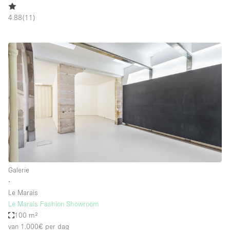
4.88
(
11
)
Galerie
∙
Le Marais
Le Marais Fashion Showroom
100 m²
van 1.000€
per dag