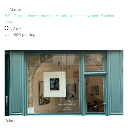
∙
Le Marais
Belle Galerie rénovée dans Le Marais - Idéale showroom Fashion
Week
130 m²
van 960€
per dag
Galerie
∙