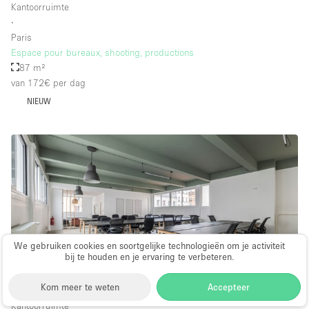
Kantoorruimte
∙
Paris
Espace pour bureaux, shooting, productions
87 m²
van 172€
per dag
NIEUW
We gebruiken cookies en soortgelijke technologieën om je activiteit
bij te houden en je ervaring te verbeteren.
Kom meer te weten
Accepteer
Kantoorruimte