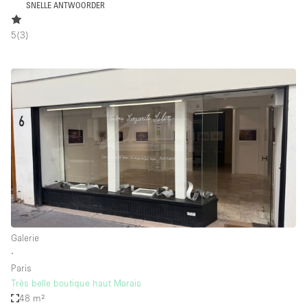
SNELLE ANTWOORDER
5
(
3
)
Galerie
∙
Paris
Très belle boutique haut Marais
48 m²