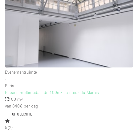
Een
Winkel
Conferentie
Vergadering
Kantoor
fotoshoot
delen
maken
Type ruimte
Evenementruimte
Advertentieruimte
∙
Appartement / Loft
Paris
Espace multimodale de 100m² au cœur du Marais
Atelier / Werkplaats
100 m²
Boetiek / Winkel
van 840€
per dag
UITGELICHTE
Boot
Conferentieruimte
5
(
2
)
Container