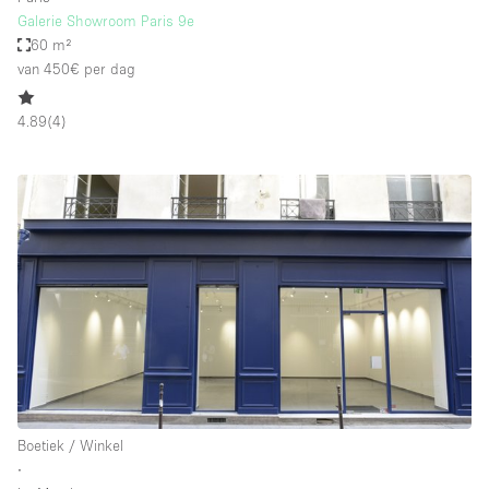
Galerie Showroom Paris 9e
60 m²
van 450€
per dag
4.89
(
4
)
Boetiek / Winkel
∙