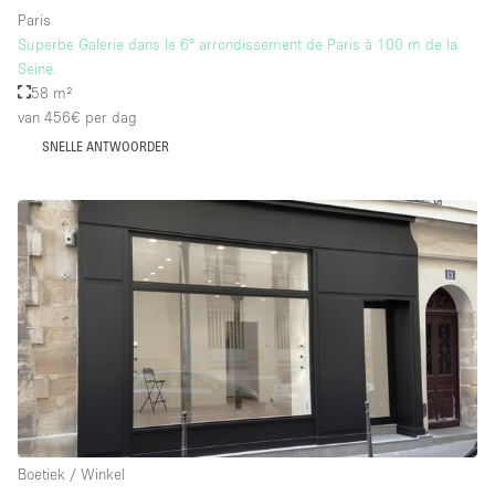
Paris
Superbe Galerie dans le 6° arrondissement de Paris à 100 m de la
Seine.
58 m²
van 456€
per dag
SNELLE ANTWOORDER
Boetiek / Winkel