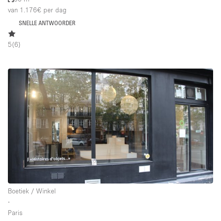
van 1.176€
per dag
SNELLE ANTWOORDER
5
(
6
)
Boetiek / Winkel
∙
Paris