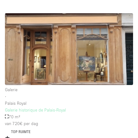
Schitterend uitzicht
Smoking Area
Soundproof
Straatniveau
Terrace
Toegankelijk voor mensen met handicap
Toiletten
Toonbanken
Tuin
Galerie
∙
Verlichting
Palais Royal
Verwarming
Galerie historique de Palais-Royal
70 m²
Voorraadkamer
van 720€
per dag
Water Access
TOP RUIMTE