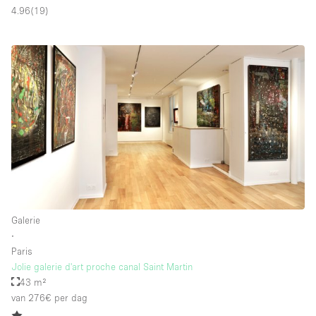
4.96
(
19
)
Galerie
∙
Paris
Jolie galerie d'art proche canal Saint Martin
43 m²
van 276€
per dag