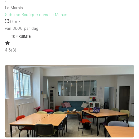
∙
Le Marais
Sublime Boutique dans Le Marais
37 m²
van 360€
per dag
TOP RUIMTE
4.5
(
8
)