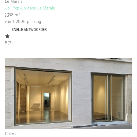
Le Marais
Joli Pop-Up dans Le Marais
68 m²
van 1.200€
per dag
SNELLE ANTWOORDER
5
(
3
)
Galerie