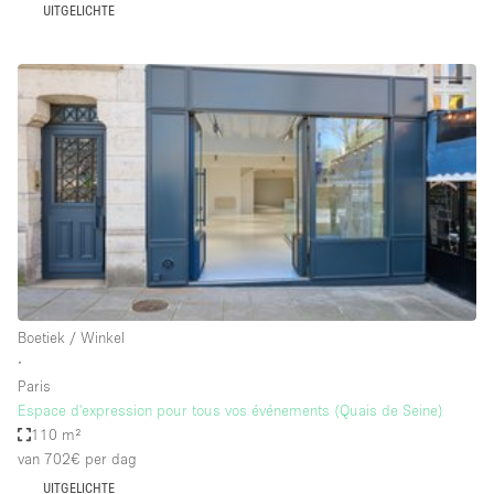
UITGELICHTE
Haussmann-stijl
Industrieel
Internet
Kantoorbenodigdheden
Keuken
Kledingrek
Leefruimte
Lift
Meerdere kamers
Boetiek / Winkel
Meubilair
∙
Paris
Paskamers
Espace d'expression pour tous vos événements (Quais de Seine)
Privé-parkeerplaats
110 m²
van 702€
per dag
RAW
UITGELICHTE