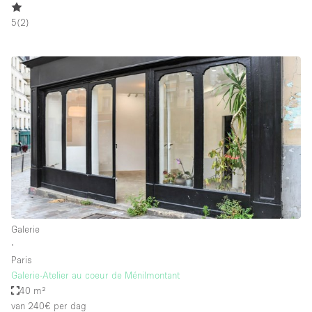
5
(
2
)
Galerie
∙
Paris
Galerie-Atelier au coeur de Ménilmontant
40 m²
van 240€
per dag