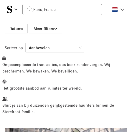
Prijs per dag
0€
5.000€+
Datums
Meer filters
Sorteer op
Grootte ruimte
Aanbevolen
Ongecompliceerde transacties, dus boek zonder zorgen. Wij
10 m²
500+ m²
beschermen. We bewaken. We beveiligen.
~ 13 mensen
~ 650 mensen
Het grootste aanbod aan ruimtes ter wereld.
Projecttype
Sluit je aan bij duizenden gelijkgestemde huurders binnen de
Storefront-familie.
Retail
Showroom
Evenement
Kunst
Eten