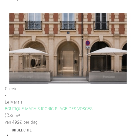
Overige
Restaurant / Bar / Café
Salon
Unieke ruimte
Vergaderruimte
Vrachtwagen
Winkel delen
Winkelruimte in winkelcentrum
Galerie
∙
Le Marais
Kenmerken ruimte
BOUTIQUE MARAIS ICONIC PLACE DES VOSGES -
53 m²
Airconditioning
van 492€
per dag
Animals Friendly
UITGELICHTE