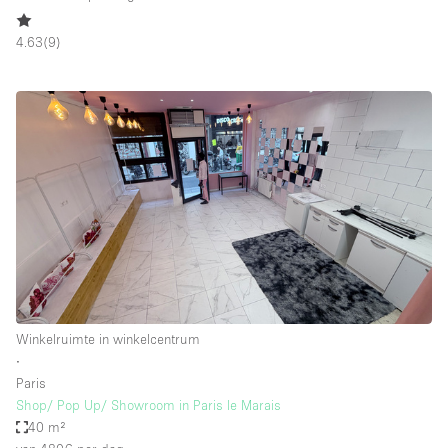
4.63
(
9
)
Winkelruimte in winkelcentrum
∙
Paris
Shop/ Pop Up/ Showroom in Paris le Marais
40 m²