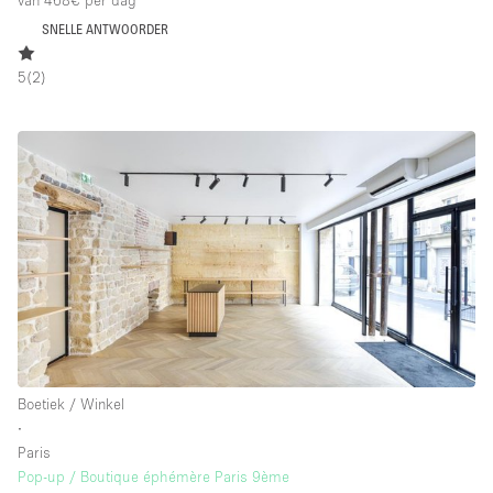
van 468€
per dag
SNELLE ANTWOORDER
5
(
2
)
Boetiek / Winkel
∙
Paris
Pop-up / Boutique éphémère Paris 9ème