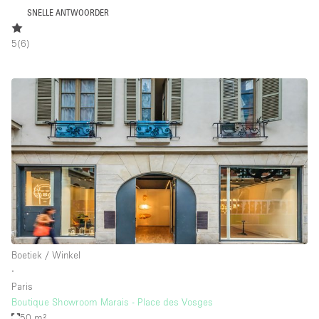
SNELLE ANTWOORDER
5
(
6
)
Boetiek / Winkel
∙
Paris
Boutique Showroom Marais - Place des Vosges
50 m²