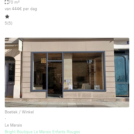
70 m²
van 444€
per dag
5
(
5
)
Boetiek / Winkel
∙
Le Marais
Bright Boutique Le Marais Enfants Rouges