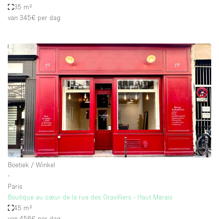
35 m²
van 345€
per dag
Boetiek / Winkel
∙
Paris
Boutique au cœur de la rue des Gravilliers - Haut Marais
45 m²
van 456€
per dag