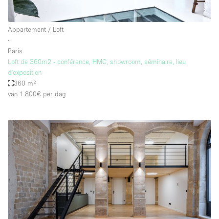
Appartement / Loft
∙
Paris
Loft de 360m2 - conférence, HMC, showroom, séminaire, lieu
d'exposition
360 m²
van 1.800€
per dag