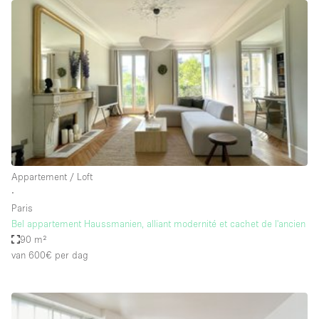
Overige
Restaurant / Bar / Café
Salon
Unieke ruimte
Vergaderruimte
Vrachtwagen
Winkel delen
Appartement / Loft
∙
Winkelruimte in winkelcentrum
Paris
Bel appartement Haussmanien, alliant modernité et cachet de l'ancien
90 m²
Kenmerken ruimte
van 600€
per dag
Airconditioning
Animals Friendly