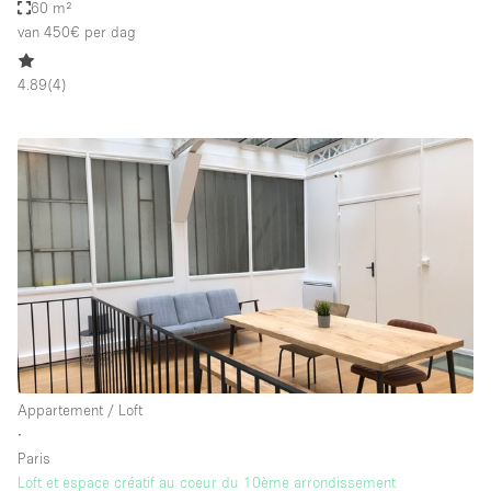
60 m²
van 450€
per dag
4.89
(
4
)
Appartement / Loft
∙
Paris
Loft et espace créatif au coeur du 10ème arrondissement