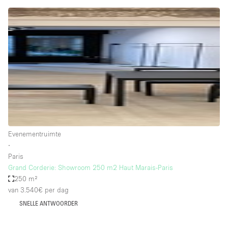
Creatieve ruimte
Dak
Evenementruimte
Foto / Filmstudio
Galerie
Hal
Herenhuis / Huis
Evenementruimte
Kantoorruimte
∙
Kraampje / Kiosk / Stalletje
Paris
Grand Corderie: Showroom 250 m2 Haut Marais-Paris
Kraampje / Marktkraam
250 m²
van 3.540€
per dag
Magazijn
SNELLE ANTWOORDER
Markt / Festival
Ontvangsthal