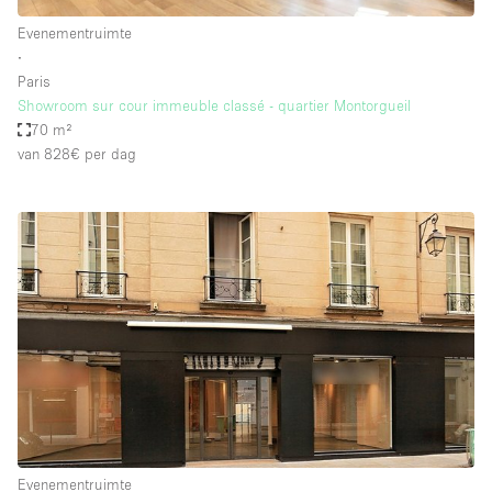
Evenementruimte
∙
Paris
Showroom sur cour immeuble classé - quartier Montorgueil
70 m²
van 828€
per dag
Evenementruimte