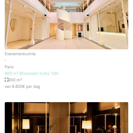
Evenementruimte
∙
Paris
800 m² Showroom in the 10th
800 m²
van 8.400€
per dag