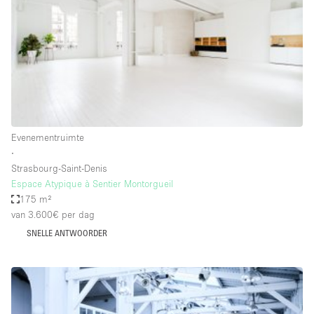
Haussmann-stijl
Industrieel
Internet
Kantoorbenodigdheden
Keuken
Kledingrek
Evenementruimte
∙
Leefruimte
Strasbourg-Saint-Denis
Lift
Espace Atypique à Sentier Montorgueil
175 m²
Meerdere kamers
van 3.600€
per dag
Meubilair
SNELLE ANTWOORDER
Paskamers
Privé-parkeerplaats
RAW