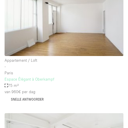
Audio- en videoapparatuur
Auto display
Badkamer
Bar
Begane grond
Beveiligingssysteem
Appartement / Loft
Concierge
∙
Daglicht
Paris
Espace Élégant à Oberkampf
Dakterras
75 m²
van 960€
per dag
Drankvergunning
SNELLE ANTWOORDER
Elektriciteit
Etalage
Grote entree