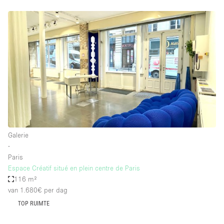
Galerie
∙
Paris
Espace Créatif situé en plein centre de Paris
116 m²
van 1.680€
per dag
TOP RUIMTE