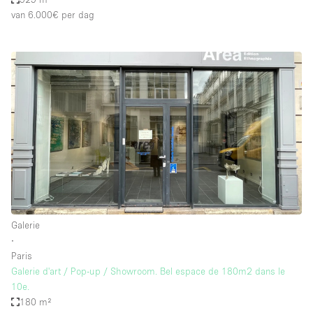
van 6.000€
per dag
Galerie
∙
Paris
Galerie d'art / Pop-up / Showroom. Bel espace de 180m2 dans le
10e.
180 m²