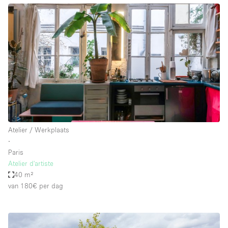
Atelier / Werkplaats
∙
Paris
Atelier d'artiste
40 m²
van 180€
per dag