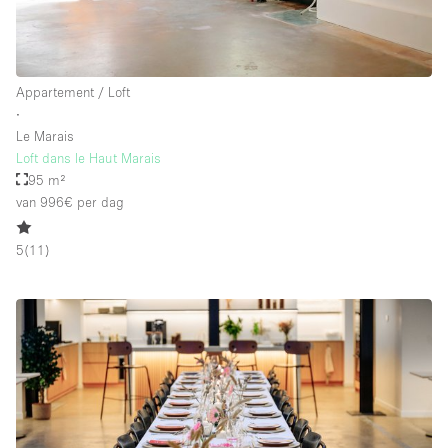
Appartement / Loft
∙
Le Marais
Loft dans le Haut Marais
95 m²
van 996€
per dag
5
(
11
)