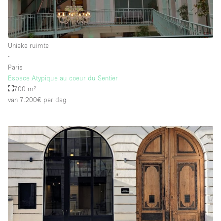
Unieke ruimte
∙
Paris
Espace Atypique au coeur du Sentier
700 m²
van 7.200€
per dag