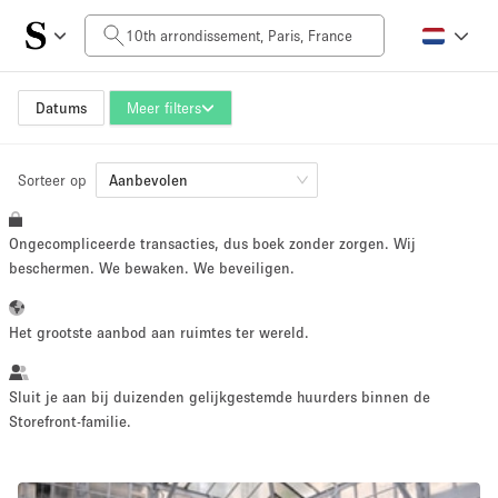
Prijs per dag
0€
5.000€+
Datums
Meer filters
Sorteer op
Grootte ruimte
Aanbevolen
Ongecompliceerde transacties, dus boek zonder zorgen. Wij
10 m²
500+ m²
beschermen. We bewaken. We beveiligen.
~ 13 mensen
~ 650 mensen
Het grootste aanbod aan ruimtes ter wereld.
Projecttype
Sluit je aan bij duizenden gelijkgestemde huurders binnen de
Storefront-familie.
Retail
Showroom
Evenement
Kunst
Eten