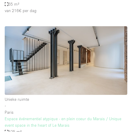
65 m²
van 216€
per dag
Unieke ruimte
∙
Paris
Espace événementiel atypique - en plein coeur du Marais / Unique
event space in the heart of Le Marais
525 m²