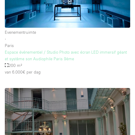
Evenementruimte
∙
Paris
Espace événementiel / Studio Photo avec écran LED immersif géant
et système son Audiophile Paris 9ème
200 m²
van 6.000€
per dag