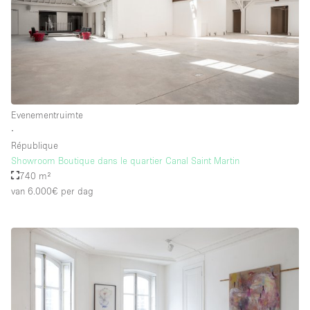
Whitebox / Minimaal
Verdieping/Toegang:
Souterrain
Evenementruimte
Begane grond tuin
∙
Begane grond straatkant
République
Showroom Boutique dans le quartier Canal Saint Martin
Winkelcentrum
740 m²
Terras
van 6.000€
per dag
Boven
Overig