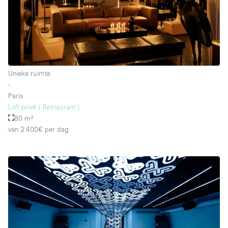
Unieke ruimte
∙
Paris
Loft privé ( Restaurant )
80 m²
van 2.400€
per dag