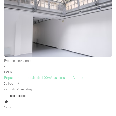
Een
Winkel
Conferentie
Vergadering
Kantoor
fotoshoot
delen
maken
Type ruimte
Evenementruimte
Advertentieruimte
∙
Appartement / Loft
Paris
Espace multimodale de 100m² au cœur du Marais
Atelier / Werkplaats
100 m²
Boetiek / Winkel
van 840€
per dag
UITGELICHTE
Boot
Conferentieruimte
5
(
2
)
Container