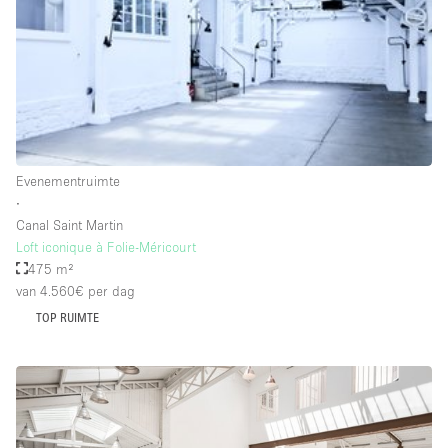
Schitterend uitzicht
Smoking Area
Soundproof
Straatniveau
Terrace
Evenementruimte
Toegankelijk voor mensen met handicap
∙
Toiletten
Canal Saint Martin
Loft iconique à Folie-Méricourt
Toonbanken
475 m²
Tuin
van 4.560€
per dag
TOP RUIMTE
Verlichting
Verwarming
Voorraadkamer
Water Access