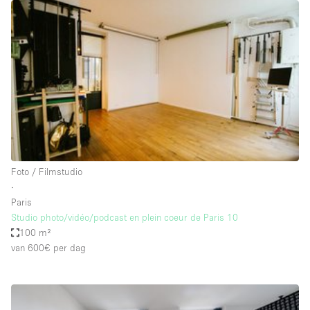
Overige
Restaurant / Bar / Café
Salon
Unieke ruimte
Vergaderruimte
Vrachtwagen
Winkel delen
Foto / Filmstudio
∙
Winkelruimte in winkelcentrum
Paris
Studio photo/vidéo/podcast en plein coeur de Paris 10
100 m²
Kenmerken ruimte
van 600€
per dag
Airconditioning
Animals Friendly