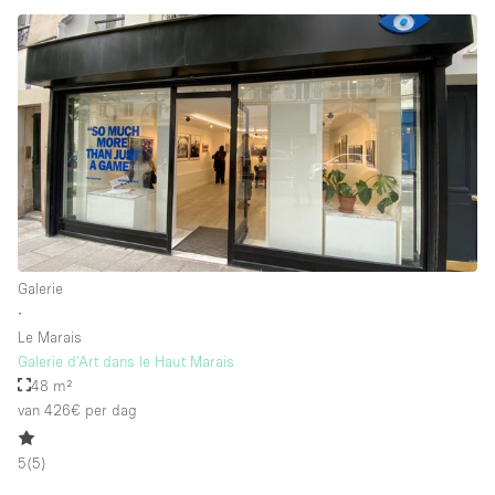
Galerie
∙
Le Marais
Galerie d'Art dans le Haut Marais
48 m²
van 426€
per dag
5
(
5
)