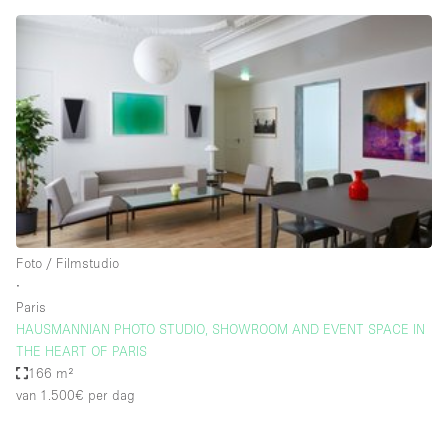
Creatieve ruimte
Dak
Evenementruimte
Foto / Filmstudio
Galerie
Hal
Herenhuis / Huis
Foto / Filmstudio
Kantoorruimte
∙
Kraampje / Kiosk / Stalletje
Paris
HAUSMANNIAN PHOTO STUDIO, SHOWROOM AND EVENT SPACE IN
Kraampje / Marktkraam
THE HEART OF PARIS
166 m²
Magazijn
van 1.500€
per dag
Markt / Festival
Ontvangsthal