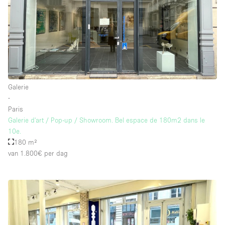
Galerie
∙
Paris
Galerie d'art / Pop-up / Showroom. Bel espace de 180m2 dans le
10e.
180 m²
van 1.800€
per dag