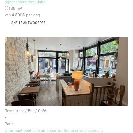
agencement modulaire
188 m²
van 4.800€
per dag
SNELLE ANTWOORDER
Restaurant / Bar / Café
∙
Paris
Charmant petit café au coeur du 9ème arrondissement