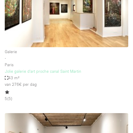
Haussmann-stijl
Industrieel
Internet
Kantoorbenodigdheden
Keuken
Galerie
Kledingrek
∙
Paris
Leefruimte
Jolie galerie d'art proche canal Saint Martin
Lift
43 m²
van 276€
per dag
Meerdere kamers
Meubilair
5
(
5
)
Paskamers
Privé-parkeerplaats
RAW