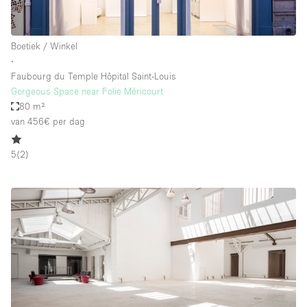
Boetiek / Winkel
∙
Faubourg du Temple Hôpital Saint-Louis
Gorgeous Space near Folie Méricourt
80 m²
van 456€
per dag
5
(
2
)