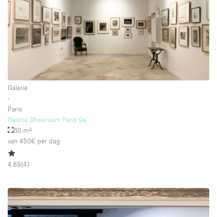
Schitterend uitzicht
Smoking Area
Soundproof
Straatniveau
Terrace
Galerie
Toegankelijk voor mensen met handicap
∙
Toiletten
Paris
Galerie Showroom Paris 9e
Toonbanken
60 m²
Tuin
van 450€
per dag
Verlichting
4.89
(
4
)
Verwarming
Voorraadkamer
Water Access