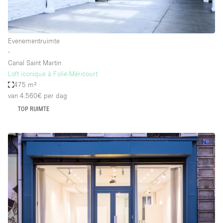
Evenementruimte
∙
Canal Saint Martin
Loft iconique à Folie-Méricourt
475 m²
van 4.560€
per dag
TOP RUIMTE