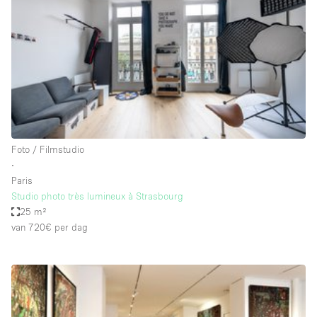
Audio- en videoapparatuur
Auto display
Badkamer
Bar
Begane grond
Beveiligingssysteem
Foto / Filmstudio
Concierge
∙
Daglicht
Paris
Studio photo très lumineux à Strasbourg
Dakterras
25 m²
van 720€
per dag
Drankvergunning
Elektriciteit
Etalage
Grote entree