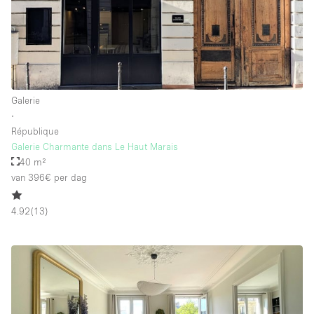
Galerie
∙
République
Galerie Charmante dans Le Haut Marais
40 m²
van 396€
per dag
4.92
(
13
)