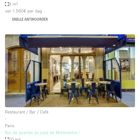
8 m²
van 1.560€
per dag
SNELLE ANTWOORDER
Restaurant / Bar / Café
∙
Paris
Bar de quartier au pied de Montmartre !
70 m²