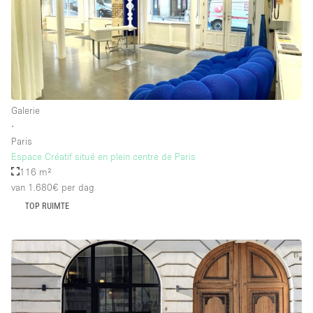
Galerie
∙
Paris
Espace Créatif situé en plein centre de Paris
116 m²
van 1.680€
per dag
TOP RUIMTE