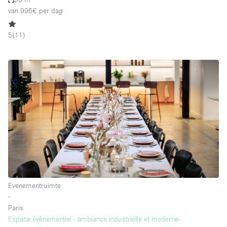
van 996€
per dag
5
(
11
)
Evenementruimte
∙
Paris
Espace évènementiel - ambiance industrielle et moderne-