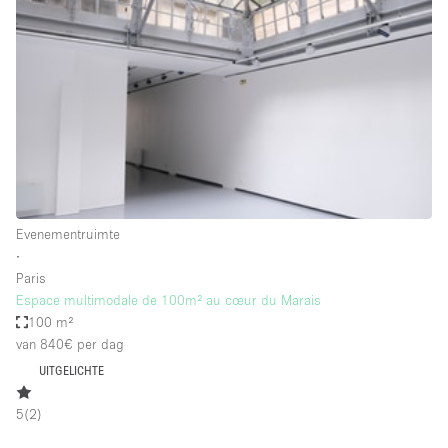
Een
Winkel
Conferentie
Vergadering
Kantoor
fotoshoot
delen
maken
Type ruimte
Evenementruimte
Advertentieruimte
∙
Appartement / Loft
Paris
Espace multimodale de 100m² au cœur du Marais
Atelier / Werkplaats
100 m²
Boetiek / Winkel
van 840€
per dag
UITGELICHTE
Boot
Conferentieruimte
5
(
2
)
Container