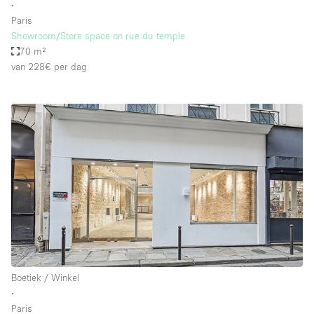
∙
Paris
Showroom/Store space on rue du temple
70 m²
van 228€
per dag
Boetiek / Winkel
∙
Paris