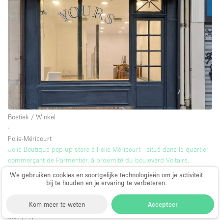
Boetiek / Winkel
∙
Folie-Méricourt
Jolie Boutique pop-up store à Folie-Méricourt - situé dans le quartier
commerçant de Parmentier, à proximité du boulevard Voltaire,
Roquette et Saint-Maur.
We gebruiken cookies en soortgelijke technologieën om je activiteit
41 m²
bij te houden en je ervaring te verbeteren.
van 203€
per dag
Kom meer te weten
Accepteer
3.57
(
11
)