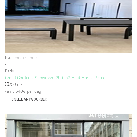
Whitebox / Minimaal
Verdieping/Toegang:
Souterrain
Begane grond tuin
Evenementruimte
Begane grond straatkant
∙
Paris
Winkelcentrum
Grand Corderie: Showroom 250 m2 Haut Marais-Paris
Terras
250 m²
van 3.540€
per dag
Boven
SNELLE ANTWOORDER
Overig