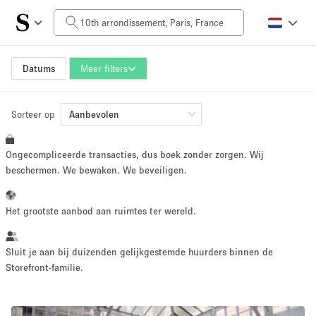
Prijs per dag
0€
5.000€+
Datums
Meer filters
Sorteer op
Grootte ruimte
Aanbevolen
Ongecompliceerde transacties, dus boek zonder zorgen. Wij
10 m²
500+ m²
beschermen. We bewaken. We beveiligen.
~ 13 mensen
~ 650 mensen
Het grootste aanbod aan ruimtes ter wereld.
Projecttype
Sluit je aan bij duizenden gelijkgestemde huurders binnen de
Storefront-familie.
Retail
Showroom
Evenement
Kunst
Eten