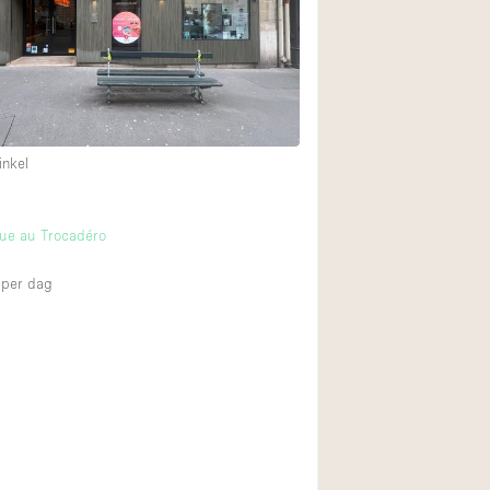
Restaurant / Bar / 
Unieke ruimte
Vrachtwagen
Winkelruimte in w
inkel
Animals Friendly
que au Trocadéro
Auto display
Bar
per dag
Beveiligingssyste
Daglicht
Drankvergunning
Etalage
Haussmann-stijl