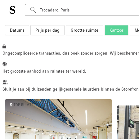
Datums
Prijs per dag
Grootte ruimte
Kantoor
Me
Type ruimte
Advertentieruimte
Atelier / Werkplaats
Ongecompliceerde transacties, dus boek zonder zorgen. Wij bescherme
Boot
Container
Het grootste aanbod aan ruimtes ter wereld.
Dak
Foto / Filmstudio
Sluit je aan bij duizenden gelijkgestemde huurders binnen de Storefront
Hal
TOP RUIMTE
Kantoorruimte
Kraampje / Marktkraam
Markt / Festival