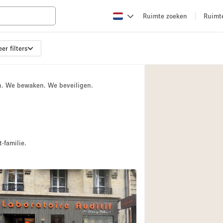
Ruimte zoeken
Ruimt
er filters
Appartement / Loft
Boetiek / Winkel
n. We bewaken. We beveiligen.
Conferentieruimte
Creatieve ruimte
Evenementruimte
Galerie
-familie.
Herenhuis / Huis
Kraampje / Kiosk / 
Magazijn
Ontvangsthal