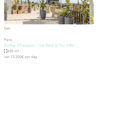
Industrieel
Kantoorbenodigdheden
Kledingrek
Dak
Lift
∙
Paris
Meubilair
Rooftop d’Exception – Vue Seine & Tour Eiffel
Privé-parkeerplaats
436 m²
van 13.200€
per dag
Schitterend uitzicht
Soundproof
Terrace
Toiletten
Tuin
Verwarming
Water Access