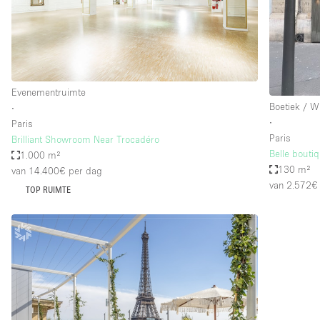
Overige
Salon
Vergaderruimte
Winkel delen
Evenementruimte
Boetiek / W
∙
∙
Paris
Kenmerken ruimte
Airconditioning
Paris
Brilliant Showroom Near Trocadéro
Belle bouti
1.000 m²
Audio- en videoapparatuur
130 m²
van 14.400€
per dag
Badkamer
van 2.572€
TOP RUIMTE
Begane grond
Concierge
Dakterras
Elektriciteit
Grote entree