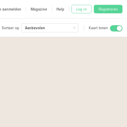
e aanmelden
Magazine
Help
Log in
Registreren
Sorteer op
Aanbevolen
Kaart tonen
Stalletje