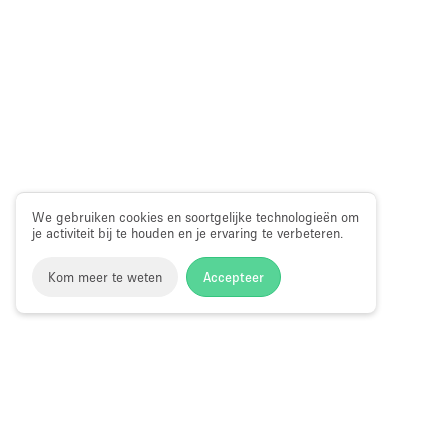
We gebruiken cookies en soortgelijke technologieën om
je activiteit bij te houden en je ervaring te verbeteren.
Kom meer te weten
Accepteer
Storefront
>
Kantoorruimte huren
>
Flexibele kantoorruimtes
Kantoorruimte te Huur in Trocadero