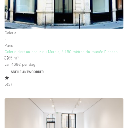
Schitterend uitzicht
Smoking Area
Soundproof
Galerie
Straatniveau
∙
Terrace
Paris
Galerie d'art au coeur du Marais, à 150 mètres du musée Picasso.
Toegankelijk voor mensen met handicap
65 m²
Toiletten
van 468€
per dag
SNELLE ANTWOORDER
Toonbanken
Tuin
5
(
2
)
Verlichting
Verwarming
Voorraadkamer
Water Access