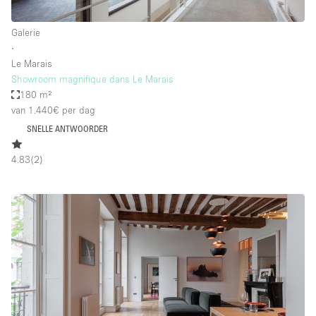
Galerie
∙
Le Marais
Showroom magnifique dans Le Marais
180 m²
van 1.440€
per dag
SNELLE ANTWOORDER
4.83
(
2
)