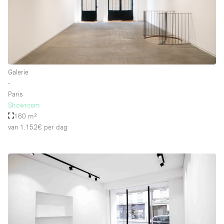
Whitebox / Minimaal
Verdieping/Toegang:
Souterrain
Galerie
∙
Begane grond tuin
Paris
Begane grond straatkant
Showroom
160 m²
Winkelcentrum
van 1.152€
per dag
Terras
Boven
Overig