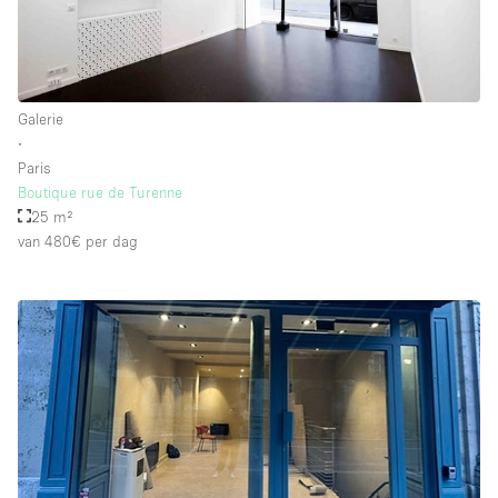
Galerie
∙
Paris
Boutique rue de Turenne
25 m²
van 480€
per dag