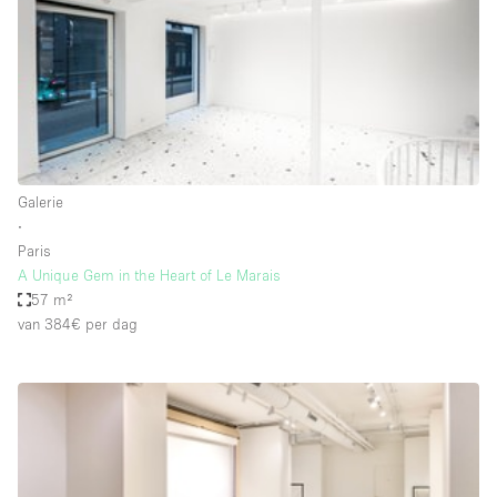
Overige
Restaurant / Bar / Café
Salon
Unieke ruimte
Vergaderruimte
Galerie
Vrachtwagen
∙
Paris
Winkel delen
A Unique Gem in the Heart of Le Marais
57 m²
Winkelruimte in winkelcentrum
van 384€
per dag
Kenmerken ruimte
Airconditioning
Animals Friendly