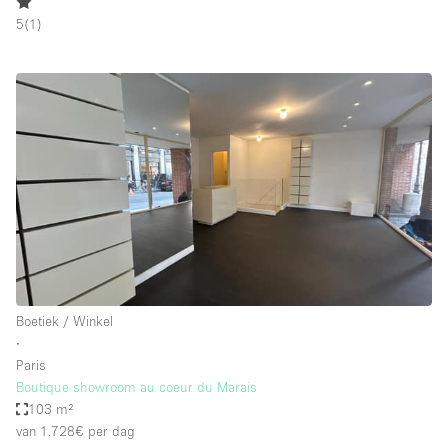
5
(
1
)
Boetiek / Winkel
∙
Paris
Boutique showroom au coeur du Marais
103 m²
van 1.728€
per dag