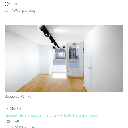
50 m²
van 480€
per dag
Boetiek / Winkel
∙
Le Marais
Refined Gallery Space in a Lively Artistic Neighborhood
30 m²
van 1.200€
per dag