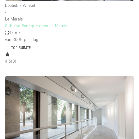
Boetiek / Winkel
∙
Le Marais
Sublime Boutique dans Le Marais
37 m²
van 360€
per dag
TOP RUIMTE
4.5
(
8
)