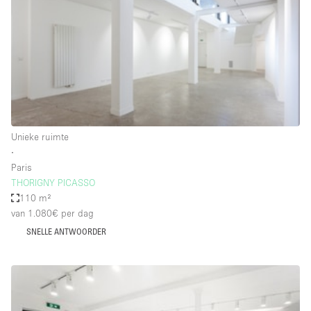
Creatieve ruimte
Dak
Evenementruimte
Foto / Filmstudio
Galerie
Unieke ruimte
Hal
∙
Herenhuis / Huis
Paris
THORIGNY PICASSO
Kantoorruimte
110 m²
Kraampje / Kiosk / Stalletje
van 1.080€
per dag
SNELLE ANTWOORDER
Kraampje / Marktkraam
Magazijn
Markt / Festival
Ontvangsthal