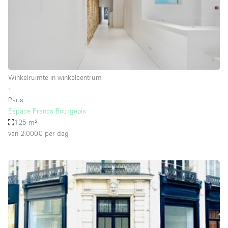
Haussmann-stijl
Industrieel
Internet
Kantoorbenodigdheden
Keuken
Winkelruimte in winkelcentrum
∙
Kledingrek
Paris
Espace Francs Bourgeois
Leefruimte
125 m²
Lift
van 2.000€
per dag
Meerdere kamers
Meubilair
Paskamers
Privé-parkeerplaats
RAW