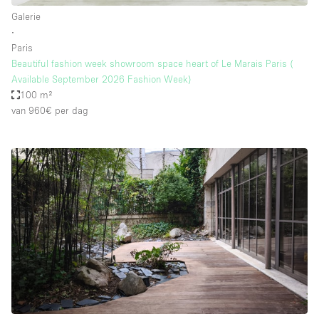
Galerie
∙
Paris
Beautiful fashion week showroom space heart of Le Marais Paris (
Available September 2026 Fashion Week)
100 m²
van 960€
per dag