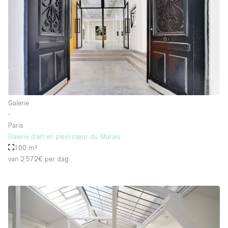
Galerie
∙
Paris
Galerie d'art en plein cœur du Marais
100 m²
van 2.572€
per dag