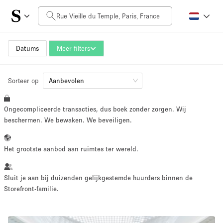
Prijs per dag
0€
5.000€+
Datums
Meer filters
Sorteer op
Grootte ruimte
Aanbevolen
Ongecompliceerde transacties, dus boek zonder zorgen. Wij
10 m²
500+ m²
beschermen. We bewaken. We beveiligen.
~ 13 mensen
~ 650 mensen
Het grootste aanbod aan ruimtes ter wereld.
Projecttype
Sluit je aan bij duizenden gelijkgestemde huurders binnen de
Storefront-familie.
Retail
Showroom
Evenement
Kunst
Eten