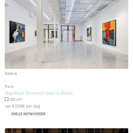
Galerie
∙
Paris
Magnifique Showroom dans Le Marais
160 m²
van 4.029€
per dag
SNELLE ANTWOORDER