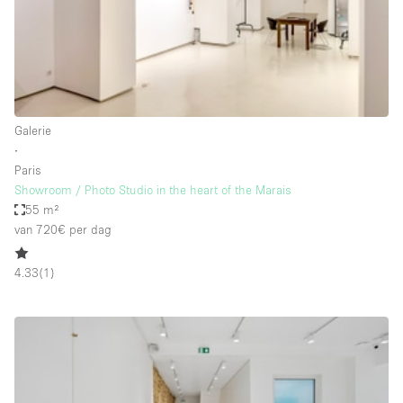
Audio- en videoapparatuur
Auto display
Badkamer
Bar
Galerie
Begane grond
∙
Beveiligingssysteem
Paris
Showroom / Photo Studio in the heart of the Marais
Concierge
55 m²
Daglicht
van 720€
per dag
Dakterras
4.33
(
1
)
Drankvergunning
Elektriciteit
Etalage
Grote entree