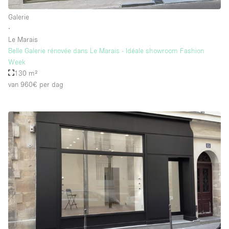
Galerie
∙
Le Marais
Belle Galerie rénovée dans Le Marais - Idéale showroom Fashion
Week
130 m²
van 960€
per dag