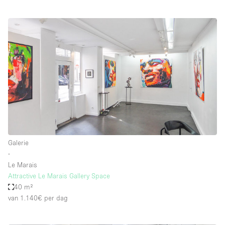
Galerie
∙
Le Marais
Attractive Le Marais Gallery Space
40 m²
van 1.140€
per dag