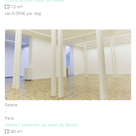
715m2 en plein coeur du Marais
712 m²
van 6.000€
per dag
Galerie
∙
Paris
Galerie / showroom au coeur du Marais
180 m²