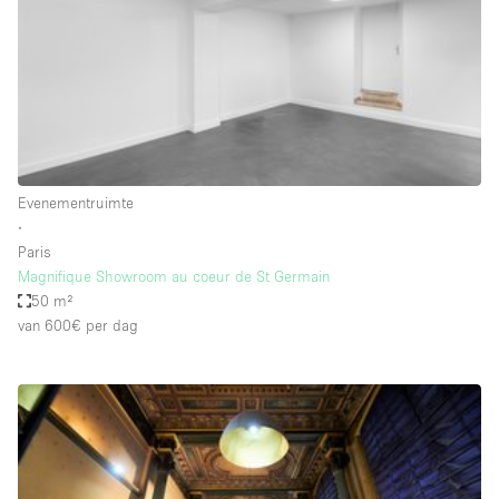
Overige
Restaurant / Bar / Café
Salon
Unieke ruimte
Vergaderruimte
Evenementruimte
Vrachtwagen
∙
Paris
Winkel delen
Magnifique Showroom au coeur de St Germain
50 m²
Winkelruimte in winkelcentrum
van 600€
per dag
Kenmerken ruimte
Airconditioning
Animals Friendly