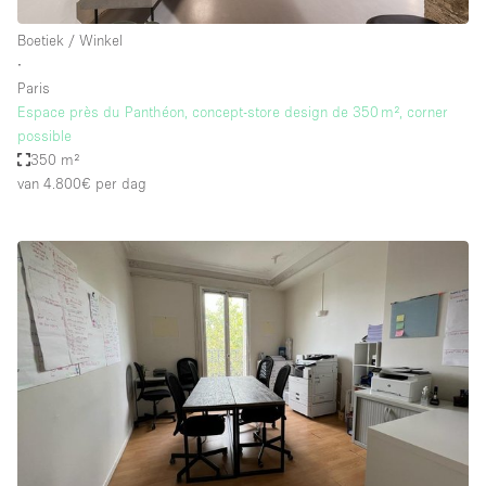
Boetiek / Winkel
∙
Paris
Espace près du Panthéon, concept-store design de 350 m², corner
possible
350 m²
van 4.800€
per dag