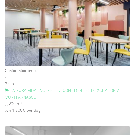
Een
Winkel
Conferentie
Vergadering
Kantoor
fotoshoot
delen
maken
Type ruimte
Conferentieruimte
Advertentieruimte
∙
Appartement / Loft
Paris
🌟 LA PURA VIDA - VOTRE LIEU CONFIDENTIEL D'EXCEPTION À
Atelier / Werkplaats
MONTPARNASSE
Boetiek / Winkel
200 m²
van 1.800€
per dag
Boot
Conferentieruimte
Container