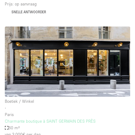
Prijs: op aanvraag
SNELLE ANTWOORDER
Boetiek / Winkel
∙
Paris
Charmante boutique à SAINT GERMAIN DES PRÈS
60 m²
van 3.000€
per dag