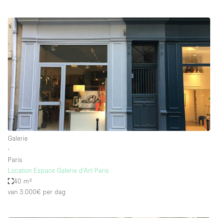
Galerie
∙
Paris
Location Espace Galerie d’Art Paris
40 m²
van 3.000€
per dag