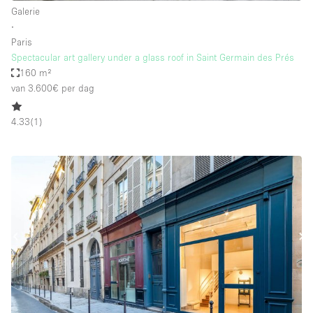
Galerie
∙
Paris
Spectacular art gallery under a glass roof in Saint Germain des Prés
160 m²
van 3.600€
per dag
4.33
(
1
)