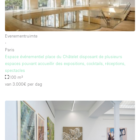
Schitterend uitzicht
Smoking Area
Soundproof
Evenementruimte
Straatniveau
∙
Terrace
Paris
Espace événementiel place du Châtelet disposant de plusieurs
Toegankelijk voor mensen met handicap
espaces pouvant accueillir des expositions, cocktails, réceptions,
Toiletten
spectacles
100 m²
Toonbanken
van 3.000€
per dag
Tuin
Verlichting
Verwarming
Voorraadkamer
Water Access