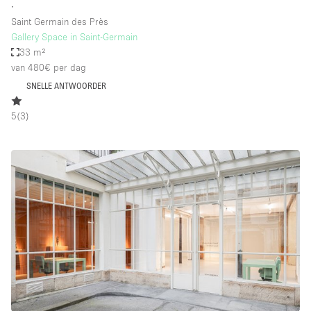
∙
Saint Germain des Près
Gallery Space in Saint-Germain
33 m²
van 480€
per dag
SNELLE ANTWOORDER
5
(
3
)