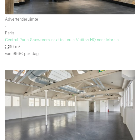
Advertentieruimte
∙
Paris
Central Paris Showroom next to Louis Vuitton HQ near Marais
90 m²
van 996€
per dag