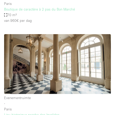
Paris
Boutique de caractère à 2 pas du Bon Marché
70 m²
van 960€
per dag
Evenementruimte
∙
Paris
Lieu historique proche des Invalides