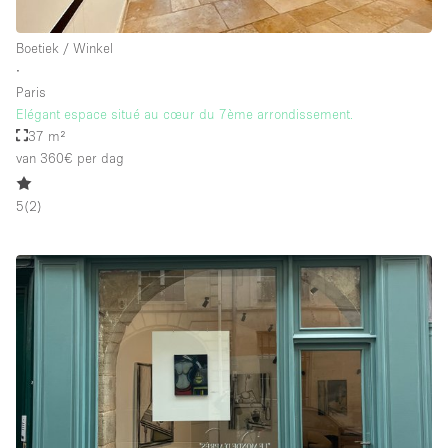
Boetiek / Winkel
∙
Paris
Elégant espace situé au cœur du 7ème arrondissement.
37 m²
van 360€
per dag
5
(
2
)