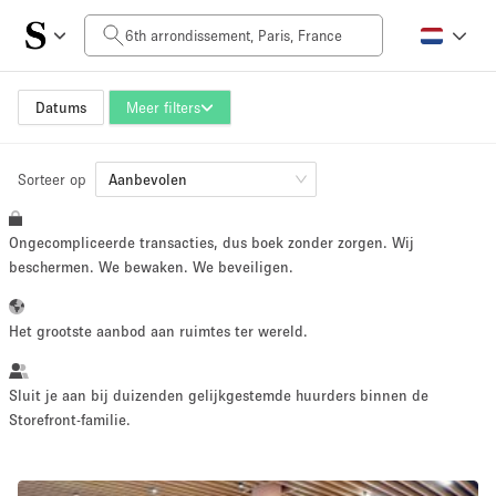
Prijs per dag
0€
5.000€+
Datums
Meer filters
Sorteer op
Grootte ruimte
Aanbevolen
Ongecompliceerde transacties, dus boek zonder zorgen. Wij
10 m²
500+ m²
beschermen. We bewaken. We beveiligen.
~ 13 mensen
~ 650 mensen
Het grootste aanbod aan ruimtes ter wereld.
Projecttype
Sluit je aan bij duizenden gelijkgestemde huurders binnen de
Storefront-familie.
Retail
Showroom
Evenement
Kunst
Eten