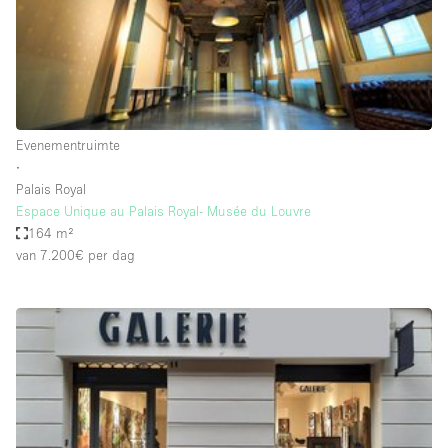
Audio- en videoapparatuur
Auto display
Badkamer
Bar
Evenementruimte
Begane grond
∙
Beveiligingssysteem
Palais Royal
Espace Unique au Palais Royal- Musée du Louvre
Concierge
164 m²
Daglicht
van 7.200€
per dag
Dakterras
Drankvergunning
Elektriciteit
Etalage
Grote entree