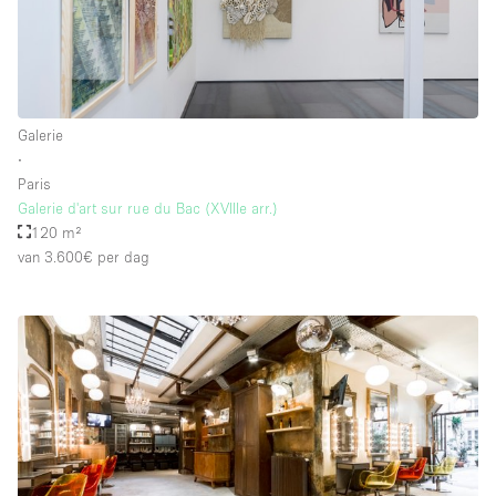
Whitebox / Minimaal
Verdieping/Toegang:
Galerie
Souterrain
∙
Paris
Begane grond tuin
Galerie d'art sur rue du Bac (XVIIIe arr.)
Begane grond straatkant
120 m²
van 3.600€
per dag
Winkelcentrum
Terras
Boven
Overig