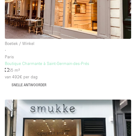
Boetiek / Winkel
∙
Paris
Boutique Charmante à Saint-Germain-des-Prés
55 m²
van 492€
per dag
SNELLE ANTWOORDER