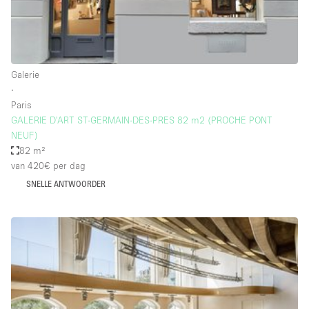
Haussmann-stijl
Industrieel
Internet
Galerie
Kantoorbenodigdheden
∙
Keuken
Paris
GALERIE D'ART ST-GERMAIN-DES-PRES 82 m2 (PROCHE PONT
Kledingrek
NEUF)
82 m²
Leefruimte
van 420€
per dag
Lift
SNELLE ANTWOORDER
Meerdere kamers
Meubilair
Paskamers
Privé-parkeerplaats
RAW