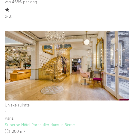
van 468€
per dag
5
(
3
)
Unieke ruimte
∙
Paris
Superbe Hôtel Particulier dans le 6ème
1.200 m²