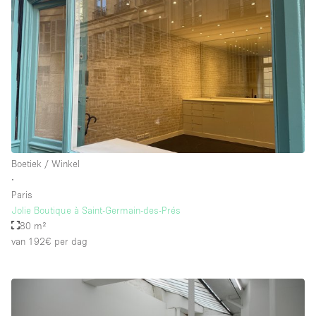
Boetiek / Winkel
∙
Paris
Jolie Boutique à Saint-Germain-des-Prés
80 m²
van 192€
per dag