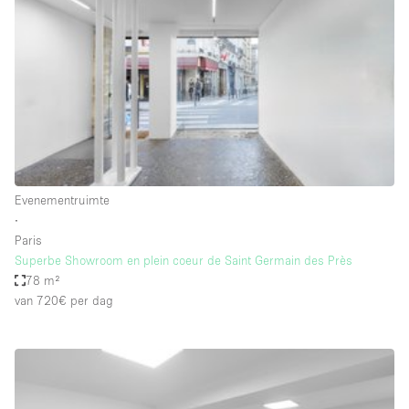
Creatieve ruimte
Dak
Evenementruimte
Foto / Filmstudio
Galerie
Hal
Evenementruimte
Herenhuis / Huis
∙
Paris
Kantoorruimte
Superbe Showroom en plein coeur de Saint Germain des Près
Kraampje / Kiosk / Stalletje
78 m²
van 720€
per dag
Kraampje / Marktkraam
Magazijn
Markt / Festival
Ontvangsthal