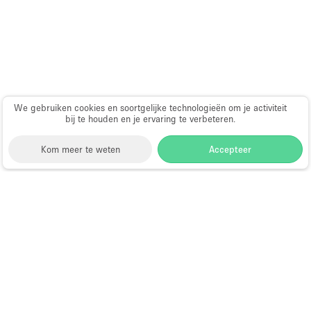
Haussmann-stijl
Industrieel
Internet
Kantoorbenodigdheden
Keuken
We gebruiken cookies en soortgelijke technologieën om je activiteit
bij te houden en je ervaring te verbeteren.
Kledingrek
Kom meer te weten
Accepteer
Leefruimte
Lift
Meerdere kamers
Storefront
>
Kantoorruimte huren
>
Flexibele
kantoorruimtes in Parijs
>
Flexibele kantoorruimtes in
Meubilair
7e arrondissement Parijs
>
Flexibele kantoorruimtes
Paskamers
in Rue Du Bac
Privé-parkeerplaats
Kantoorruimte te Huur in Rue Du
RAW
Bac