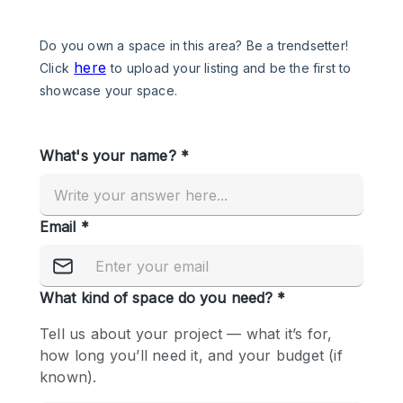
Een
Winkel
Conferentie
Vergadering
Kantoor
fotoshoot
delen
maken
Type ruimte
Advertentieruimte
Appartement / Loft
Atelier / Werkplaats
Boetiek / Winkel
Boot
Conferentieruimte
Container