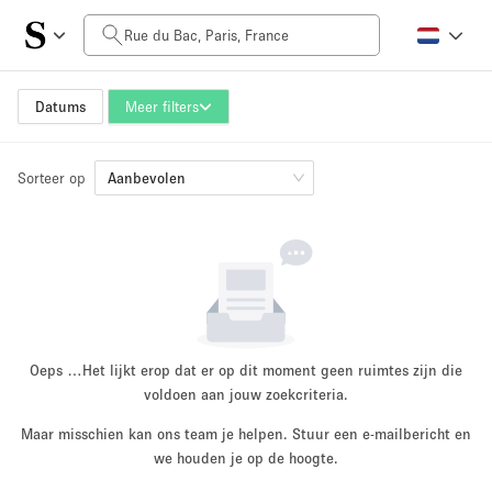
Prijs per dag
0€
5.000€+
Datums
Meer filters
Sorteer op
Grootte ruimte
Aanbevolen
10 m²
500+ m²
~ 13 mensen
~ 650 mensen
Projecttype
Oeps …
Het lijkt erop dat er op dit moment geen ruimtes zijn die
voldoen aan jouw zoekcriteria.
Maar misschien kan ons team je helpen. Stuur een e-mailbericht en
Retail
Showroom
we houden je op de hoogte.
Evenement
Kunst
Eten