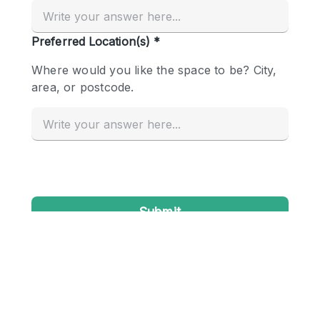
Creatieve ruimte
Dak
Evenementruimte
Foto / Filmstudio
Galerie
Hal
Herenhuis / Huis
Kantoorruimte
Kraampje / Kiosk / Stalletje
Kraampje / Marktkraam
Magazijn
Markt / Festival
Ontvangsthal