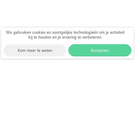
Haussmann-stijl
Industrieel
Internet
We gebruiken cookies en soortgelijke technologieën om je activiteit
Kantoorbenodigdheden
bij te houden en je ervaring te verbeteren.
Keuken
Kom meer te weten
Accepteer
Kledingrek
Leefruimte
Storefront
>
Huur een vergaderruimte
>
Lift
Vergaderruimte in Perpignan
Meerdere kamers
Vergaderruimte Te Huur in
Meubilair
Perpignan
Paskamers
Privé-parkeerplaats
Choose
Ruimte zoeken
RAW
Nederlands
a
Directory van dienstverleners