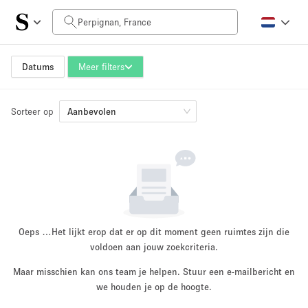
Prijs per dag
0€
5.000€+
Datums
Meer filters
Sorteer op
Grootte ruimte
Aanbevolen
10 m²
500+ m²
~ 13 mensen
~ 650 mensen
Projecttype
Oeps …
Het lijkt erop dat er op dit moment geen ruimtes zijn die
voldoen aan jouw zoekcriteria.
Maar misschien kan ons team je helpen. Stuur een e-mailbericht en
Retail
Showroom
we houden je op de hoogte.
Evenement
Kunst
Eten