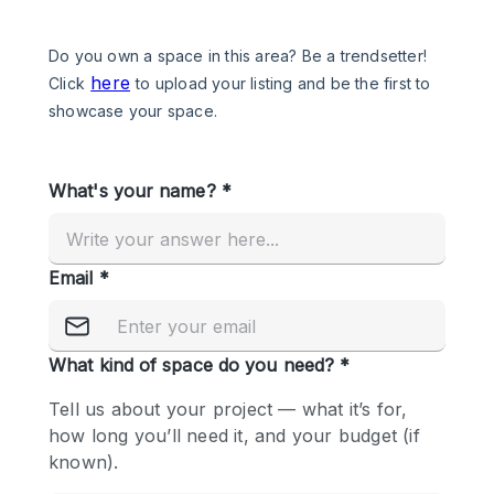
Een
Winkel
Conferentie
Vergadering
Kantoor
fotoshoot
delen
maken
Type ruimte
Advertentieruimte
Appartement / Loft
Atelier / Werkplaats
Boetiek / Winkel
Boot
Conferentieruimte
Container