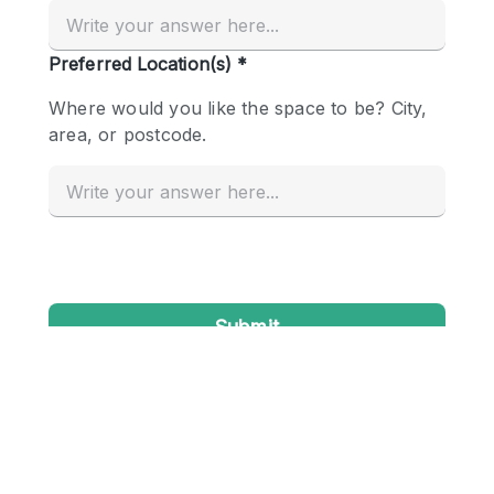
Creatieve ruimte
Dak
Evenementruimte
Foto / Filmstudio
Galerie
Hal
Herenhuis / Huis
Kantoorruimte
Kraampje / Kiosk / Stalletje
Kraampje / Marktkraam
Magazijn
Markt / Festival
Ontvangsthal