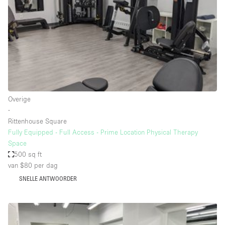
Creatieve ruimte
Dak
Evenementruimte
Foto / Filmstudio
Galerie
Overige
Hal
∙
Herenhuis / Huis
Rittenhouse Square
Fully Equipped - Full Access - Prime Location Physical Therapy
Kantoorruimte
Space
Kraampje / Kiosk / Stalletje
500 sq ft
van $80
per dag
Kraampje / Marktkraam
SNELLE ANTWOORDER
Magazijn
Markt / Festival
Ontvangsthal