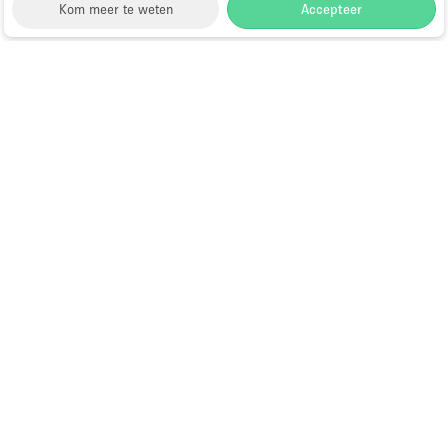
Kom meer te weten
Accepteer
Storefront
>
Kantoorruimte huren
>
Flexibele
kantoorruimtes in Philadelphia
Kantoorruimte te Huur in
Philadelphia
Choose
Ruimte zoeken
Nederlands
a
Directory van dienstverleners
Language
Pop-up winkel openen in
Amsterdam: complete gids
Hoe open je een pop-up winkel?
Wat is een pop-up winkel?
Showrooms te huur tijdens Paris
Fashion Week