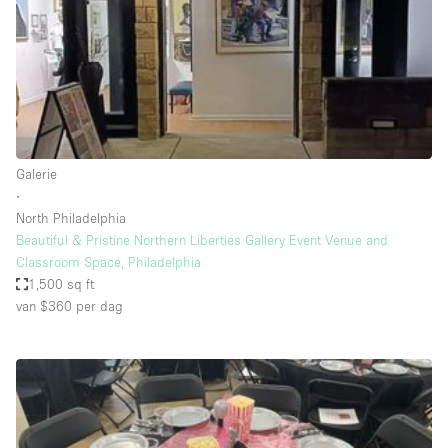
Haussmann-stijl
Industrieel
Internet
Kantoorbenodigdheden
Keuken
Galerie
Kledingrek
∙
North Philadelphia
Leefruimte
Beautiful & Pristine Northern Liberties Gallery Event Venue and
Lift
Classroom Space, Philadelphia
1,500 sq ft
Meerdere kamers
van $360
per dag
Meubilair
Paskamers
Privé-parkeerplaats
RAW