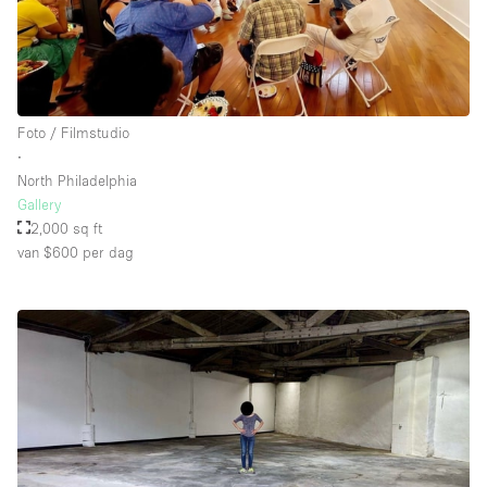
Whitebox / Minimaal
Verdieping/Toegang:
Foto / Filmstudio
Souterrain
∙
North Philadelphia
Begane grond tuin
Gallery
Begane grond straatkant
2,000 sq ft
van $600
per dag
Winkelcentrum
Terras
Boven
Overig