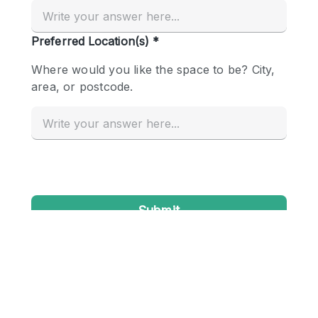
Creatieve ruimte
Dak
Evenementruimte
Foto / Filmstudio
Galerie
Hal
Herenhuis / Huis
Kantoorruimte
Kraampje / Kiosk / Stalletje
Kraampje / Marktkraam
Magazijn
Markt / Festival
Ontvangsthal