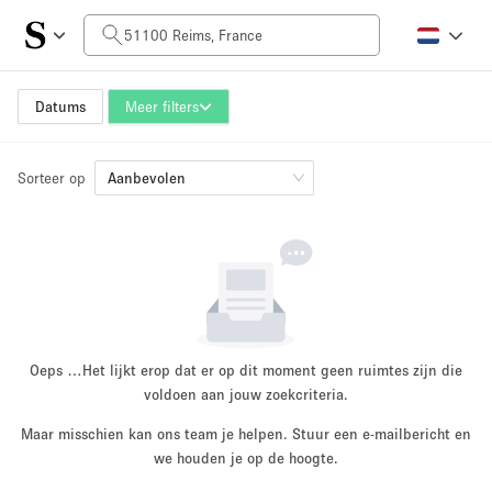
Prijs per dag
0€
5.000€+
Datums
Meer filters
Sorteer op
Grootte ruimte
Aanbevolen
10 m²
500+ m²
~ 13 mensen
~ 650 mensen
Projecttype
Oeps …
Het lijkt erop dat er op dit moment geen ruimtes zijn die
voldoen aan jouw zoekcriteria.
Maar misschien kan ons team je helpen. Stuur een e-mailbericht en
Retail
Showroom
we houden je op de hoogte.
Evenement
Kunst
Eten