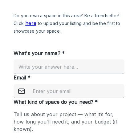
Een
Winkel
Conferentie
Vergadering
Kantoor
fotoshoot
delen
maken
Type ruimte
Advertentieruimte
Appartement / Loft
Atelier / Werkplaats
Boetiek / Winkel
Boot
Conferentieruimte
Container