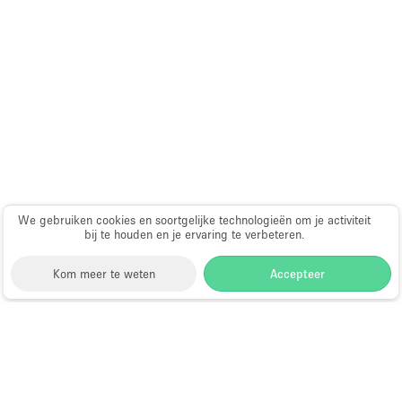
Audio- en videoapparatuur
Auto display
Badkamer
Bar
Begane grond
Beveiligingssysteem
Concierge
We gebruiken cookies en soortgelijke technologieën om je activiteit
Daglicht
bij te houden en je ervaring te verbeteren.
Dakterras
Kom meer te weten
Accepteer
Drankvergunning
Elektriciteit
Storefront
>
Evenementenlocatie te Huur
>
Etalage
Evenementenlocaties & Evenementruimtes in Rennes
Grote entree
Evenementenlocaties te Huur in