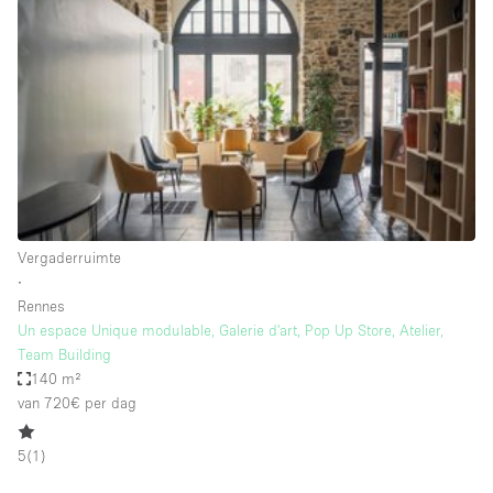
Een
Winkel
Conferentie
Vergadering
Kantoor
fotoshoot
delen
maken
Type ruimte
Vergaderruimte
Advertentieruimte
∙
Appartement / Loft
Rennes
Un espace Unique modulable, Galerie d'art, Pop Up Store, Atelier,
Atelier / Werkplaats
Team Building
Boetiek / Winkel
140 m²
van 720€
per dag
Boot
Conferentieruimte
5
(
1
)
Container