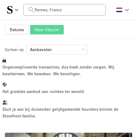
Prijs per dag
0€
5.000€+
Datums
Meer filters
Sorteer op
Grootte ruimte
Aanbevolen
Ongecompliceerde transacties, dus boek zonder zorgen. Wij
10 m²
500+ m²
beschermen. We bewaken. We beveiligen.
~ 13 mensen
~ 650 mensen
Het grootste aanbod aan ruimtes ter wereld.
Projecttype
Sluit je aan bij duizenden gelijkgestemde huurders binnen de
Storefront-familie.
Retail
Showroom
Evenement
Kunst
Eten