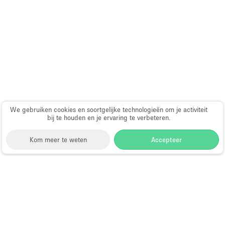
Audio- en videoapparatuur
Auto display
Badkamer
Bar
Begane grond
Beveiligingssysteem
Concierge
We gebruiken cookies en soortgelijke technologieën om je activiteit
bij te houden en je ervaring te verbeteren.
Daglicht
Kom meer te weten
Accepteer
Dakterras
Drankvergunning
Elektriciteit
Storefront
>
Huur een vergaderruimte
>
Vergaderruimte in Rimini
Etalage
Vergaderruimte Te Huur in Rimini
Grote entree