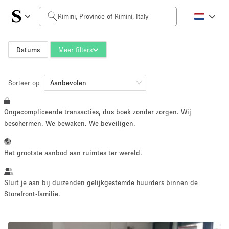
Prijs per dag
0€
5.000€+
Datums
Meer filters
Sorteer op
Grootte ruimte
Aanbevolen
Ongecompliceerde transacties, dus boek zonder zorgen. Wij
10 m²
500+ m²
beschermen. We bewaken. We beveiligen.
~ 13 mensen
~ 650 mensen
Het grootste aanbod aan ruimtes ter wereld.
Projecttype
Sluit je aan bij duizenden gelijkgestemde huurders binnen de
Storefront-familie.
Retail
Showroom
Evenement
Kunst
Eten