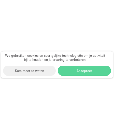
Audio- en videoapparatuur
Auto display
Badkamer
Bar
Begane grond
Beveiligingssysteem
Concierge
We gebruiken cookies en soortgelijke technologieën om je activiteit
bij te houden en je ervaring te verbeteren.
Daglicht
Kom meer te weten
Accepteer
Dakterras
Drankvergunning
Elektriciteit
Storefront
>
Kantoorruimte huren
>
Flexibele
kantoorruimtes in Rimini
Etalage
Kantoorruimte te Huur in Rimini
Grote entree