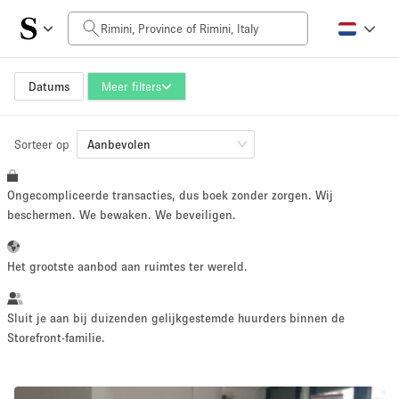
Prijs per dag
0€
5.000€+
Datums
Meer filters
Sorteer op
Grootte ruimte
Aanbevolen
Ongecompliceerde transacties, dus boek zonder zorgen. Wij
10 m²
500+ m²
beschermen. We bewaken. We beveiligen.
~ 13 mensen
~ 650 mensen
Het grootste aanbod aan ruimtes ter wereld.
Projecttype
Sluit je aan bij duizenden gelijkgestemde huurders binnen de
Storefront-familie.
Retail
Showroom
Evenement
Kunst
Eten