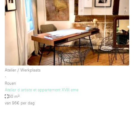
Een
Winkel
Conferentie
Vergadering
Kantoor
fotoshoot
delen
maken
Type ruimte
Atelier / Werkplaats
Advertentieruimte
∙
Appartement / Loft
Rouen
Atelier d artiste et appartement XVIII eme
Atelier / Werkplaats
60 m²
Boetiek / Winkel
van 96€
per dag
Boot
Conferentieruimte
Container