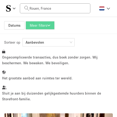
Prijs per dag
0€
5.000€+
Datums
Meer filters
Sorteer op
Grootte ruimte
Aanbevolen
Ongecompliceerde transacties, dus boek zonder zorgen. Wij
10 m²
500+ m²
beschermen. We bewaken. We beveiligen.
~ 13 mensen
~ 650 mensen
Het grootste aanbod aan ruimtes ter wereld.
Projecttype
Sluit je aan bij duizenden gelijkgestemde huurders binnen de
Storefront-familie.
Retail
Showroom
Evenement
Kunst
Eten