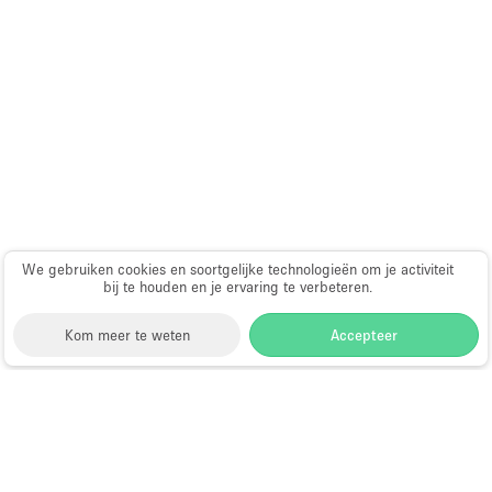
Audio- en videoapparatuur
Auto display
Badkamer
Bar
Begane grond
Beveiligingssysteem
Concierge
We gebruiken cookies en soortgelijke technologieën om je activiteit
Daglicht
bij te houden en je ervaring te verbeteren.
Dakterras
Kom meer te weten
Accepteer
Drankvergunning
Elektriciteit
Storefront
>
Evenementenlocatie te Huur
>
Etalage
Evenementenlocaties & Evenementruimtes in Rouaan
Grote entree
Evenementenlocaties te Huur in