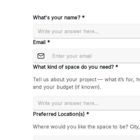
Overige
Salon
Vergaderruimte
Winkel delen
Kenmerken ruimte
Airconditioning
Audio- en videoapparatuur
Badkamer
Begane grond
Concierge
Dakterras
Elektriciteit
Grote entree