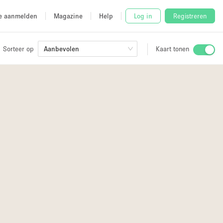
e aanmelden
Magazine
Help
Log in
Registreren
Sorteer op
Aanbevolen
Kaart tonen
Stalletje