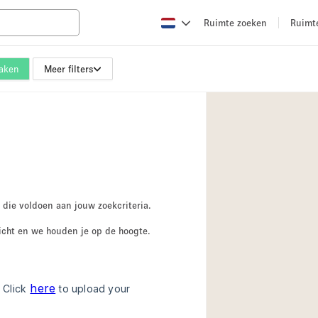
Ruimte zoeken
Ruimt
maken
Meer filters
Appartement / Loft
Boetiek / Winkel
Conferentieruimte
Creatieve ruimte
Evenementruimte
Galerie
 die voldoen aan jouw zoekcriteria.
Herenhuis / Huis
icht en we houden je op de hoogte.
Kraampje / Kiosk / 
Magazijn
Ontvangsthal