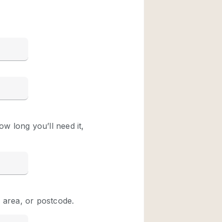
Restaurant / Bar / 
Unieke ruimte
Vrachtwagen
Winkelruimte in w
Animals Friendly
Auto display
Bar
Beveiligingssyste
Daglicht
Drankvergunning
Etalage
Haussmann-stijl