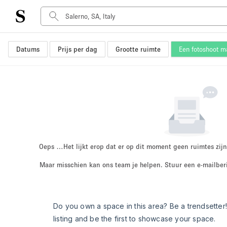
Datums
Prijs per dag
Grootte ruimte
Een fotoshoot 
Type ruimte
Advertentieruimte
Atelier / Werkplaats
Boot
Container
Dak
Foto / Filmstudio
Oeps …
Het lijkt erop dat er op dit moment geen ruimtes zijn
Hal
Maar misschien kan ons team je helpen. Stuur een e-mailber
Kantoorruimte
Kraampje / Marktkraam
Markt / Festival