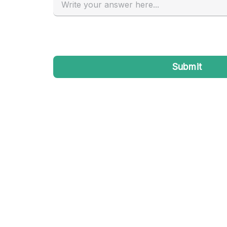
Industrieel
Kantoorbenodigdheden
Kledingrek
Lift
Meubilair
Privé-parkeerplaats
Schitterend uitzicht
Soundproof
Terrace
Toiletten
Tuin
Verwarming
Water Access