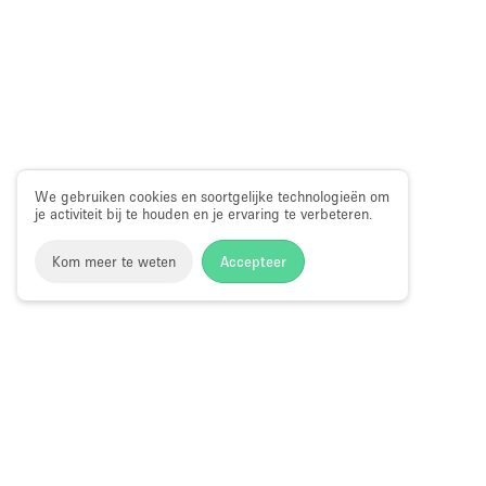
We gebruiken cookies en soortgelijke technologieën om
je activiteit bij te houden en je ervaring te verbeteren.
Kom meer te weten
Accepteer
Storefront
>
Fotoshoot locatie huren
>
Fotoshoot, Film & Vid
Fotostudio te Huur in Salerno