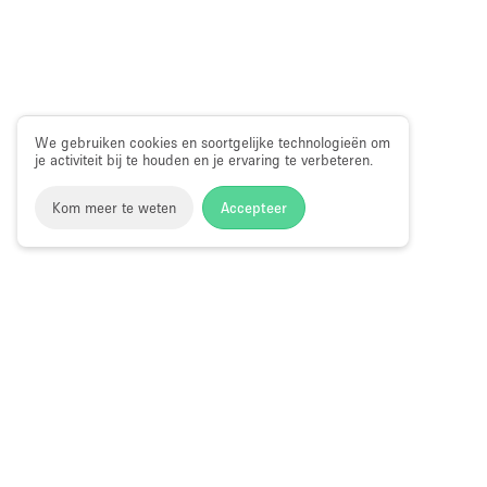
We gebruiken cookies en soortgelijke technologieën om
je activiteit bij te houden en je ervaring te verbeteren.
Kom meer te weten
Accepteer
Storefront
>
Evenementenlocatie te Huur
>
Evenementenloca
Evenementenlocaties te Huur in Hayes V
Blader op locatie:
Evenementenlocaties in Hayes Street