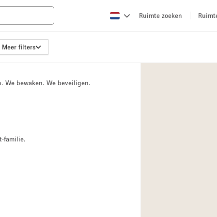
Ruimte zoeken
Ruimt
Meer filters
Appartement / Loft
Boetiek / Winkel
n. We bewaken. We beveiligen.
Conferentieruimte
Creatieve ruimte
Evenementruimte
Galerie
-familie.
Herenhuis / Huis
Kraampje / Kiosk / 
Magazijn
Ontvangsthal