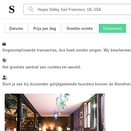
Datums
Prijs per dag
Grootte ruimte
Evenement
Type ruimte
Advertentieruimte
Atelier / Werkplaats
Ongecompliceerde transacties, dus boek zonder zorgen. Wij bescherme
Boot
Container
Het grootste aanbod aan ruimtes ter wereld.
Dak
Foto / Filmstudio
Sluit je aan bij duizenden gelijkgestemde huurders binnen de Storefront
Hal
Kantoorruimte
Kraampje / Marktkraam
Markt / Festival