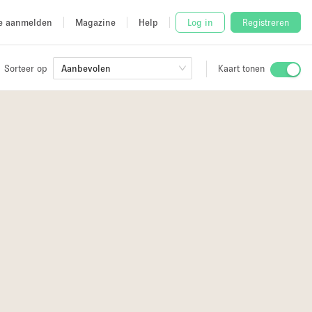
e aanmelden
Magazine
Help
Log in
Registreren
Sorteer op
Aanbevolen
Kaart tonen
Stalletje