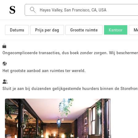
Datums
Prijs per dag
Grootte ruimte
Kantoor
Me
Type ruimte
Advertentieruimte
Atelier / Werkplaats
Ongecompliceerde transacties, dus boek zonder zorgen. Wij bescherme
Boot
Container
Het grootste aanbod aan ruimtes ter wereld.
Dak
Foto / Filmstudio
Sluit je aan bij duizenden gelijkgestemde huurders binnen de Storefront
Hal
Kantoorruimte
Kraampje / Marktkraam
Markt / Festival