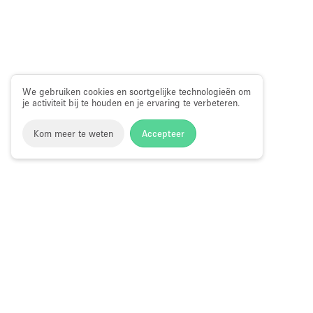
We gebruiken cookies en soortgelijke technologieën om
je activiteit bij te houden en je ervaring te verbeteren.
Kom meer te weten
Accepteer
Storefront
>
Kantoorruimte huren
>
Flexibele kantoorruimte
Kantoorruimte te Huur in Hayes Valley, 
Blader op locatie:
Kantoorruimten in Hayes Street