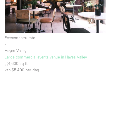
Overige
Salon
Vergaderruimte
Winkel delen
Evenementruimte
∙
Hayes Valley
Kenmerken ruimte
Airconditioning
Large commercial events venue in Hayes Valley
4,600 sq ft
Audio- en videoapparatuur
van $5,400
per dag
Badkamer
Begane grond
Concierge
Dakterras
Elektriciteit
Grote entree