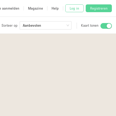
e aanmelden
Magazine
Help
Log in
Registreren
Sorteer op
Aanbevolen
Kaart tonen
Stalletje