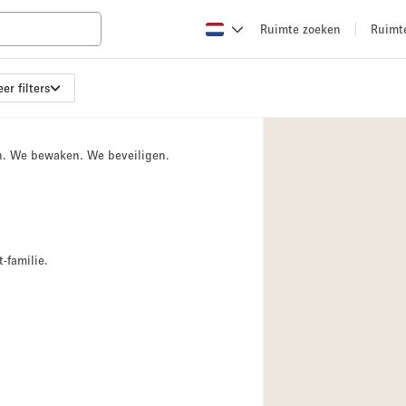
Ruimte zoeken
Ruimt
er filters
Appartement / Loft
Boetiek / Winkel
n. We bewaken. We beveiligen.
Conferentieruimte
Creatieve ruimte
Evenementruimte
Galerie
-familie.
Herenhuis / Huis
Kraampje / Kiosk / 
Magazijn
Ontvangsthal