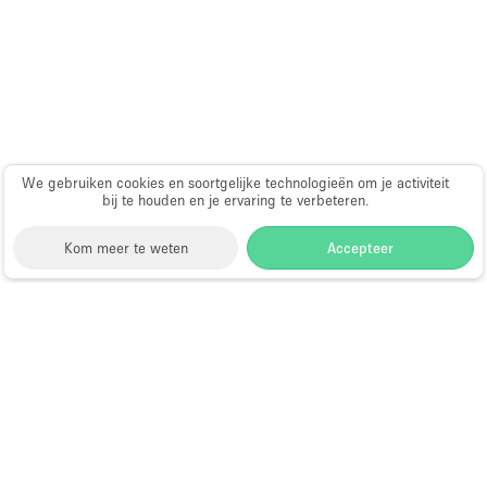
Schitterend uitzicht
Smoking Area
Soundproof
Straatniveau
Terrace
We gebruiken cookies en soortgelijke technologieën om je activiteit
Toegankelijk voor mensen met handicap
bij te houden en je ervaring te verbeteren.
Toiletten
Kom meer te weten
Accepteer
Toonbanken
Tuin
Storefront
>
Evenementenlocatie te Huur
>
Verlichting
Evenementenlocaties & Evenementruimtes in San
Francisco
>
Evenementenlocaties &
Verwarming
Evenementruimtes in Marina District, San Francisco
Voorraadkamer
Evenementenlocaties te Huur in
Water Access
Marina District, San Francisco