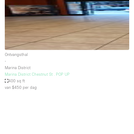
Overige
Restaurant / Bar / Café
Salon
Unieke ruimte
Vergaderruimte
Ontvangsthal
Vrachtwagen
∙
Marina District
Winkel delen
Marina District Chestnut St . POP UP
400 sq ft
Winkelruimte in winkelcentrum
van $450
per dag
Kenmerken ruimte
Airconditioning
Animals Friendly