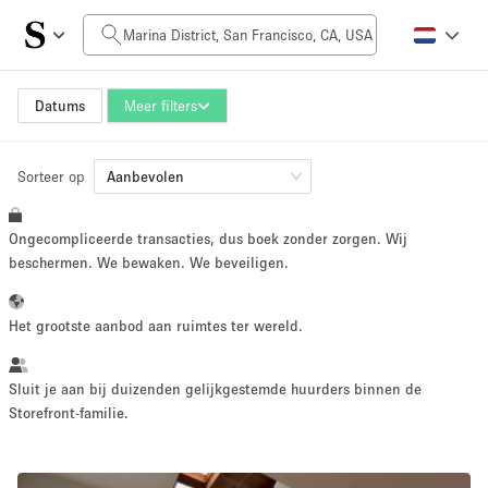
Prijs per dag
$0
$5,000+
Datums
Meer filters
Sorteer op
Grootte ruimte
Aanbevolen
Ongecompliceerde transacties, dus boek zonder zorgen. Wij
100 sq ft
5000+ sq ft
beschermen. We bewaken. We beveiligen.
~ 13 mensen
~ 650 mensen
Het grootste aanbod aan ruimtes ter wereld.
Projecttype
Sluit je aan bij duizenden gelijkgestemde huurders binnen de
Storefront-familie.
Retail
Showroom
Evenement
Kunst
Eten