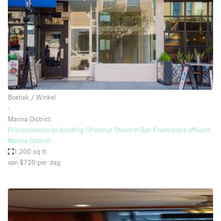
Creatieve ruimte
Dak
Evenementruimte
Foto / Filmstudio
Galerie
Boetiek / Winkel
Hal
∙
Herenhuis / Huis
Marina District
Prime location on bustling Chestnut Street in San Francisco's affluent
Kantoorruimte
Marina District
Kraampje / Kiosk / Stalletje
1,200 sq ft
van $720
per dag
Kraampje / Marktkraam
Magazijn
Markt / Festival
Ontvangsthal