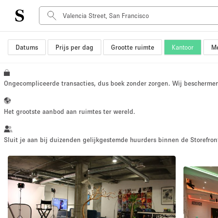
Datums
Prijs per dag
Grootte ruimte
Kantoor
Me
Type ruimte
Advertentieruimte
Atelier / Werkplaats
Ongecompliceerde transacties, dus boek zonder zorgen. Wij bescherme
Boot
Container
Het grootste aanbod aan ruimtes ter wereld.
Dak
Foto / Filmstudio
Sluit je aan bij duizenden gelijkgestemde huurders binnen de Storefront
Hal
Kantoorruimte
Kraampje / Marktkraam
Markt / Festival