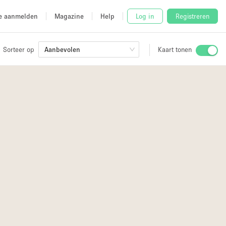
e aanmelden
Magazine
Help
Log in
Registreren
Sorteer op
Aanbevolen
Kaart tonen
Stalletje