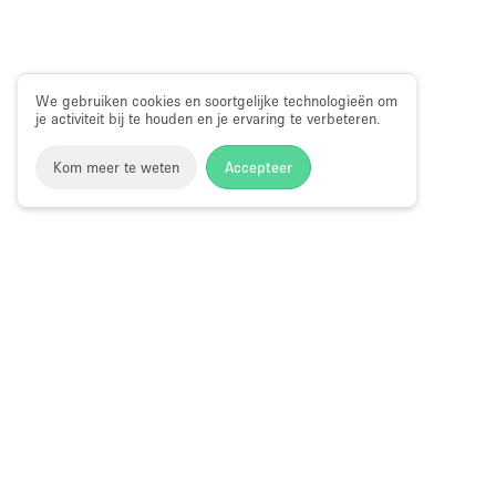
We gebruiken cookies en soortgelijke technologieën om
je activiteit bij te houden en je ervaring te verbeteren.
Kom meer te weten
Accepteer
Storefront
>
Kantoorruimte huren
>
Flexibele kantoorruimte
Kantoorruimte te Huur in Valencia Stree
Choose
Ruimte zoek
Nederlands
a
Directory va