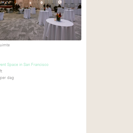
Restaurant / Bar / 
Unieke ruimte
Vrachtwagen
Winkelruimte in w
uimte
Animals Friendly
vent Space in San Francisco
Auto display
ft
Bar
per dag
Beveiligingssyste
Daglicht
Drankvergunning
Etalage
Haussmann-stijl