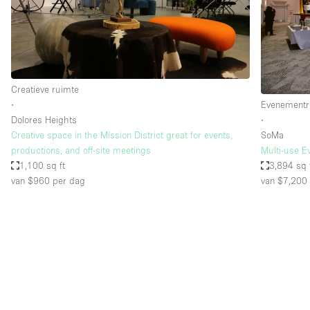
Overige
Salon
Vergaderruimte
Winkel delen
Creatieve ruimte
∙
Evenementr
Dolores Heights
∙
Kenmerken ruimte
Airconditioning
Creative space in the Mission District great for events,
SoMa
productions, and off-site meetings
Multi-use E
Audio- en videoapparatuur
1,100 sq ft
3,894 sq 
Badkamer
van $960
per dag
van $7,200
Begane grond
Concierge
Dakterras
Elektriciteit
Grote entree