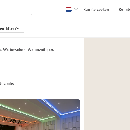
Ruimte zoeken
Ruimt
er filters
Appartement / Loft
Boetiek / Winkel
n. We bewaken. We beveiligen.
Conferentieruimte
Creatieve ruimte
Evenementruimte
Galerie
-familie.
Herenhuis / Huis
Kraampje / Kiosk / 
Magazijn
Ontvangsthal