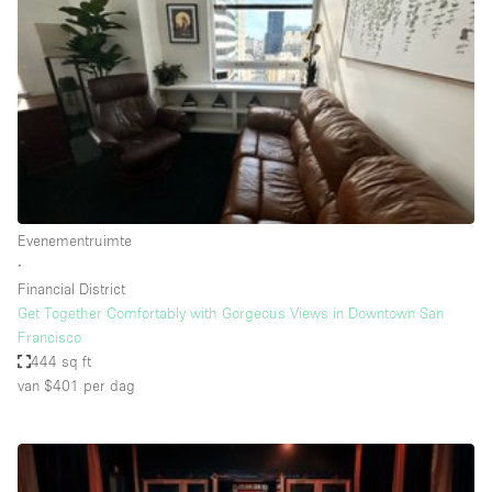
Creatieve ruimte
Dak
Evenementruimte
Foto / Filmstudio
Galerie
Hal
Evenementruimte
Herenhuis / Huis
∙
Financial District
Kantoorruimte
Get Together Comfortably with Gorgeous Views in Downtown San
Kraampje / Kiosk / Stalletje
Francisco
444 sq ft
Kraampje / Marktkraam
van $401
per dag
Magazijn
Markt / Festival
Ontvangsthal