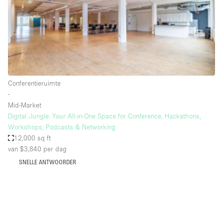
Audio- en videoapparatuur
Auto display
Badkamer
Bar
Begane grond
Conferentieruimte
Beveiligingssysteem
∙
Mid-Market
Concierge
Digital Jungle: Your All-in-One Space for Conference, Hackathons,
Daglicht
Workshops, Podcasts & Networking
12,000 sq ft
Dakterras
van $3,840
per dag
Drankvergunning
SNELLE ANTWOORDER
Elektriciteit
Etalage
Grote entree