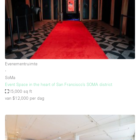
Overige
Restaurant / Bar / Café
Salon
Unieke ruimte
Vergaderruimte
Vrachtwagen
Evenementruimte
∙
Winkel delen
SoMa
Event Space in the heart of San Francisco’s SOMA district
Winkelruimte in winkelcentrum
15,000 sq ft
van $12,000
per dag
Kenmerken ruimte
Airconditioning
Animals Friendly