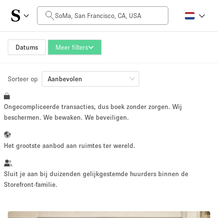
Prijs per dag
$0
$5,000+
Datums
Meer filters
Sorteer op
Grootte ruimte
Aanbevolen
Ongecompliceerde transacties, dus boek zonder zorgen. Wij
100 sq ft
5000+ sq ft
beschermen. We bewaken. We beveiligen.
~ 13 mensen
~ 650 mensen
Het grootste aanbod aan ruimtes ter wereld.
Projecttype
Sluit je aan bij duizenden gelijkgestemde huurders binnen de
Storefront-familie.
Retail
Showroom
Evenement
Kunst
Eten