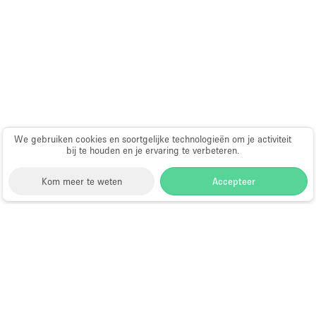
Whitebox / Minimaal
Verdieping/Toegang:
Souterrain
Begane grond tuin
We gebruiken cookies en soortgelijke technologieën om je activiteit
Begane grond straatkant
bij te houden en je ervaring te verbeteren.
Winkelcentrum
Kom meer te weten
Accepteer
Terras
Boven
Storefront
>
Evenementenlocatie te Huur
>
Overig
Evenementenlocaties & Evenementruimtes in San
Francisco
>
Evenementenlocaties &
Evenementruimtes in SoMa, San Francisco
Evenementenlocaties te Huur in