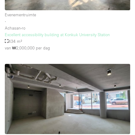
Schitterend uitzicht
Smoking Area
Evenementruimte
∙
Soundproof
Achasan-ro
Excellent accessibility building at Konkuk University Station
Straatniveau
434 m²
Terrace
van ₩2,000,000
per dag
Toegankelijk voor mensen met handicap
Toiletten
Toonbanken
Tuin
Verlichting
Verwarming
Voorraadkamer
Water Access