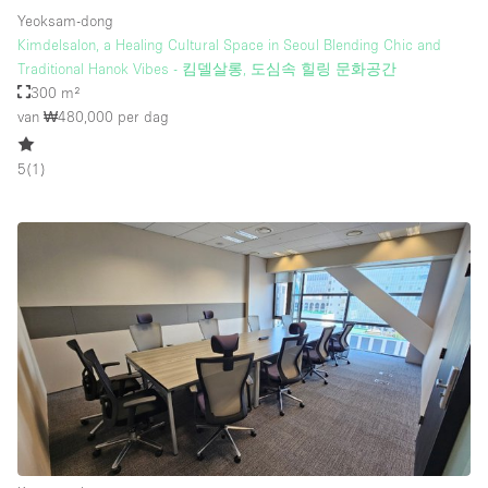
Yeoksam-dong
Kimdelsalon, a Healing Cultural Space in Seoul Blending Chic and
Traditional Hanok Vibes - 킴델살롱, 도심속 힐링 문화공간
300 m²
van ₩480,000
per dag
5
(
1
)