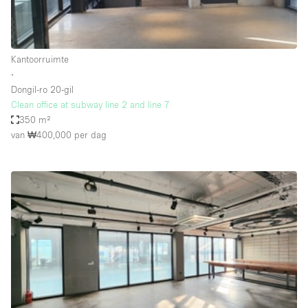
Haussmann-stijl
Industrieel
Internet
Kantoorruimte
∙
Kantoorbenodigdheden
Dongil-ro 20-gil
Keuken
Clean office at subway line 2 and line 7
350 m²
Kledingrek
van ₩400,000
per dag
Leefruimte
Lift
Meerdere kamers
Meubilair
Paskamers
Privé-parkeerplaats
RAW