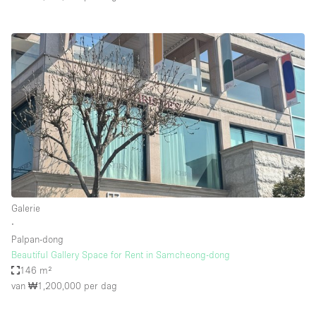
Galerie
∙
Palpan-dong
Beautiful Gallery Space for Rent in Samcheong-dong
146 m²
van ₩1,200,000
per dag