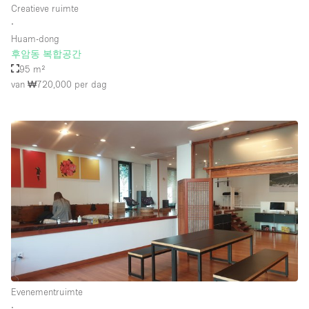
Creatieve ruimte
Whitebox / Minimaal
∙
Huam-dong
후암동 복합공간
Verdieping/Toegang:
95 m²
van ₩720,000
per dag
Souterrain
Begane grond tuin
Begane grond straatkant
Winkelcentrum
Terras
Boven
Overig
Evenementruimte
∙