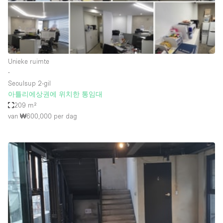
Audio- en videoapparatuur
Auto display
Badkamer
Bar
Unieke ruimte
∙
Begane grond
Seoulsup 2-gil
Beveiligingssysteem
아틀리에상권에 위치한 통임대
209 m²
Concierge
van ₩600,000
per dag
Daglicht
Dakterras
Drankvergunning
Elektriciteit
Etalage
Grote entree