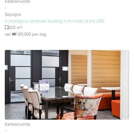
Kantoorruimte
∙
Sejongno
A prestigious landmark building in the heart of the CBD
600 m²
van ₩160,000
per dag
Kantoorruimte
∙