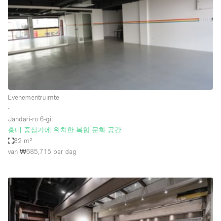
Creatieve ruimte
Dak
Evenementruimte
Foto / Filmstudio
Galerie
Evenementruimte
Hal
∙
Herenhuis / Huis
Jandari-ro 6-gil
홍대 중심가에 위치한 복합 문화 공간
Kantoorruimte
82 m²
Kraampje / Kiosk / Stalletje
van ₩685,715
per dag
Kraampje / Marktkraam
Magazijn
Markt / Festival
Ontvangsthal