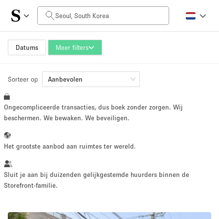
Prijs per dag
₩0
₩5,000,000+
Datums
Meer filters
Sorteer op
Grootte ruimte
Aanbevolen
Ongecompliceerde transacties, dus boek zonder zorgen. Wij
10 m²
500+ m²
beschermen. We bewaken. We beveiligen.
~ 13 mensen
~ 650 mensen
Het grootste aanbod aan ruimtes ter wereld.
Projecttype
Sluit je aan bij duizenden gelijkgestemde huurders binnen de
Storefront-familie.
Retail
Showroom
Evenement
Kunst
Eten