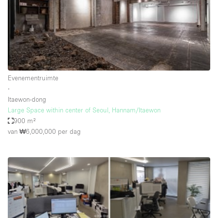
Overige
Restaurant / Bar / Café
Salon
Unieke ruimte
Evenementruimte
Vergaderruimte
∙
Vrachtwagen
Itaewon-dong
Large Space within center of Seoul, Hannam/Itaewon
Winkel delen
900 m²
van ₩6,000,000
per dag
Winkelruimte in winkelcentrum
Kenmerken ruimte
Airconditioning
Animals Friendly