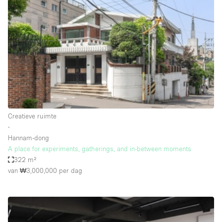
Een
Winkel
Conferentie
Vergadering
Kantoor
fotoshoot
delen
maken
Type ruimte
Creatieve ruimte
Advertentieruimte
∙
Appartement / Loft
Hannam-dong
A place for experiments, gatherings, and in-between moments
Atelier / Werkplaats
322 m²
Boetiek / Winkel
van ₩3,000,000
per dag
Boot
Conferentieruimte
Container