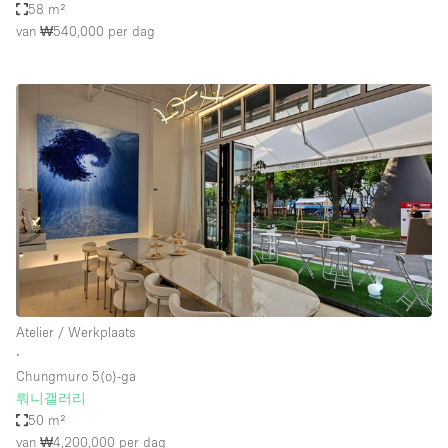
58 m²
van ₩540,000
per dag
Atelier / Werkplaats
∙
Chungmuro 5(o)-ga
뤄니갤러리
50 m²
van ₩4,200,000
per dag