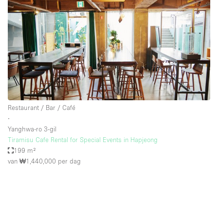
Restaurant / Bar / Café
∙
Yanghwa-ro 3-gil
Tiramisu Cafe Rental for Special Events in Hapjeong
199 m²
van ₩1,440,000
per dag