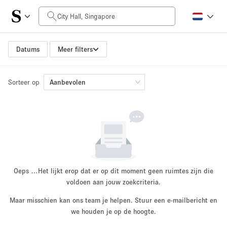
Prijs per dag
SGD0
SGD5,000+
Datums
Meer filters
Sorteer op
Grootte ruimte
Aanbevolen
10 m²
500+ m²
~ 13 mensen
~ 650 mensen
Projecttype
Oeps …
Het lijkt erop dat er op dit moment geen ruimtes zijn die
voldoen aan jouw zoekcriteria.
Maar misschien kan ons team je helpen. Stuur een e-mailbericht en
Retail
Showroom
we houden je op de hoogte.
Evenement
Kunst
Eten