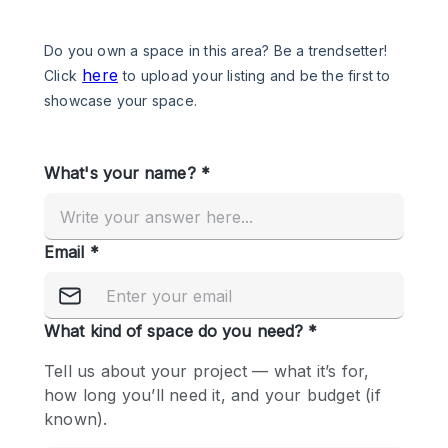
Een
Winkel
Conferentie
Vergadering
Kantoor
fotoshoot
delen
maken
Type ruimte
Advertentieruimte
Appartement / Loft
Atelier / Werkplaats
Boetiek / Winkel
Boot
Conferentieruimte
Container