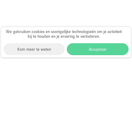
Haussmann-stijl
Industrieel
Internet
We gebruiken cookies en soortgelijke technologieën om je activiteit
Kantoorbenodigdheden
bij te houden en je ervaring te verbeteren.
Keuken
Kom meer te weten
Accepteer
Kledingrek
Leefruimte
Storefront
>
Huur een winkelruimte
>
Winkelruimtes
Lift
in Singapore
>
Winkelruimtes in Stadhuis, Singapore
Meerdere kamers
Winkelruimtes te Huur in Stadhuis,
Meubilair
Singapore
Paskamers
Privé-parkeerplaats
Choose
Ruimte zoeken
RAW
Nederlands
a
Directory van dienstverleners