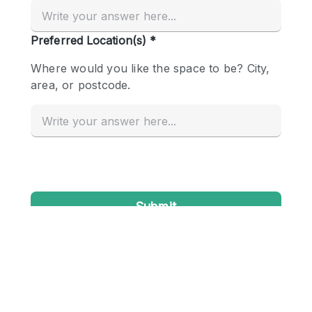
Creatieve ruimte
Dak
Evenementruimte
Foto / Filmstudio
Galerie
Hal
Herenhuis / Huis
Kantoorruimte
Kraampje / Kiosk / Stalletje
Kraampje / Marktkraam
Magazijn
Markt / Festival
Ontvangsthal