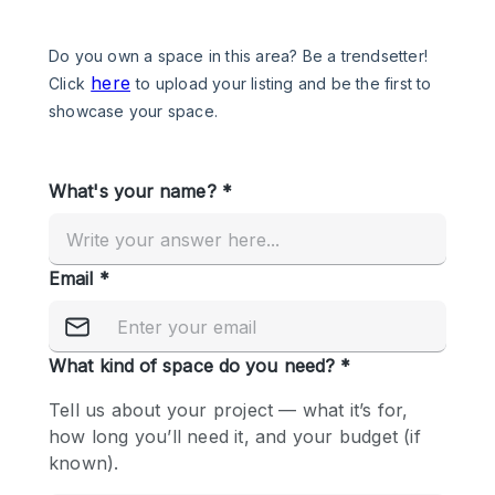
Een
Winkel
Conferentie
Vergadering
Kantoor
fotoshoot
delen
maken
Type ruimte
Advertentieruimte
Appartement / Loft
Atelier / Werkplaats
Boetiek / Winkel
Boot
Conferentieruimte
Container