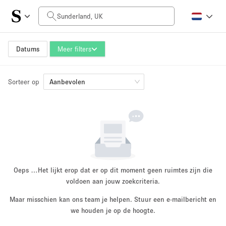
Prijs per dag
£0
£5,000+
Datums
Meer filters
Sorteer op
Grootte ruimte
Aanbevolen
100 sq ft
5000+ sq ft
~ 13 mensen
~ 650 mensen
Projecttype
Oeps …
Het lijkt erop dat er op dit moment geen ruimtes zijn die
voldoen aan jouw zoekcriteria.
Maar misschien kan ons team je helpen. Stuur een e-mailbericht en
Retail
Showroom
we houden je op de hoogte.
Evenement
Kunst
Eten