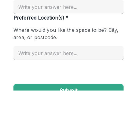
Creatieve ruimte
Dak
Evenementruimte
Foto / Filmstudio
Galerie
Hal
Herenhuis / Huis
Kantoorruimte
Kraampje / Kiosk / Stalletje
Kraampje / Marktkraam
Magazijn
Markt / Festival
Ontvangsthal