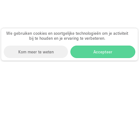
Haussmann-stijl
Industrieel
Internet
We gebruiken cookies en soortgelijke technologieën om je activiteit
Kantoorbenodigdheden
bij te houden en je ervaring te verbeteren.
Keuken
Kom meer te weten
Accepteer
Kledingrek
Leefruimte
Storefront
>
Kantoorruimte huren
>
Flexibele
Lift
kantoorruimtes in Sunderland
Meerdere kamers
Kantoorruimte te Huur in
Meubilair
Sunderland
Paskamers
Privé-parkeerplaats
Choose
Ruimte zoeken
RAW
Nederlands
a
Directory van dienstverleners