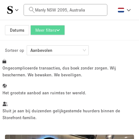
Prijs per dag
AUD0
AUD5,000+
Datums
Meer filters
Sorteer op
Grootte ruimte
Aanbevolen
Ongecompliceerde transacties, dus boek zonder zorgen. Wij
10 m²
500+ m²
beschermen. We bewaken. We beveiligen.
~ 13 mensen
~ 650 mensen
Het grootste aanbod aan ruimtes ter wereld.
Projecttype
Sluit je aan bij duizenden gelijkgestemde huurders binnen de
Storefront-familie.
Retail
Showroom
Evenement
Kunst
Eten