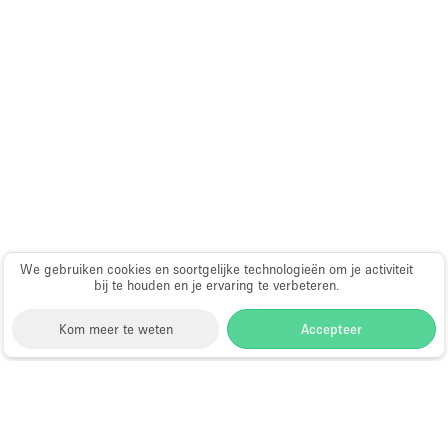
Audio- en videoapparatuur
Auto display
Badkamer
Bar
Begane grond
Beveiligingssysteem
Concierge
Daglicht
We gebruiken cookies en soortgelijke technologieën om je activiteit
bij te houden en je ervaring te verbeteren.
Dakterras
Drankvergunning
Kom meer te weten
Accepteer
Elektriciteit
Etalage
Storefront
>
Huur een vergaderruimte
>
Grote entree
Vergaderruimte in Sydney
>
Vergaderruimte in Manly,