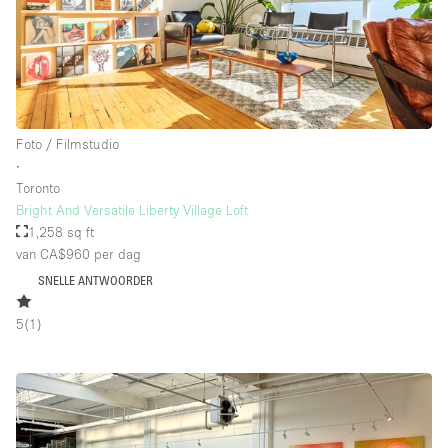
Whitebox / Minimaal
Verdieping/Toegang:
Souterrain
Foto / Filmstudio
∙
Begane grond tuin
Toronto
Begane grond straatkant
Bright And Versatile Liberty Village Loft
1,258 sq ft
Winkelcentrum
van CA$960
per dag
Terras
SNELLE ANTWOORDER
Boven
5
(
1
)
Overig