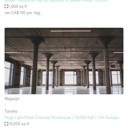
Modern Industrial Pop-Up Boutique on Queen Street, Toronto
1,000 sq ft
van CA$160
per dag
Magazijn
∙
Toronto
Huge Light-Filled Concrete Warehouse | 16,000 Sqft | 14ft Ceilings
16,000 sq ft