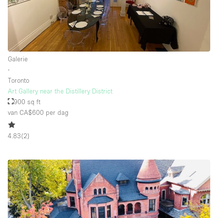
Galerie
∙
Toronto
Art Gallery near the Distillery District
900 sq ft
van CA$600
per dag
4.83
(
2
)