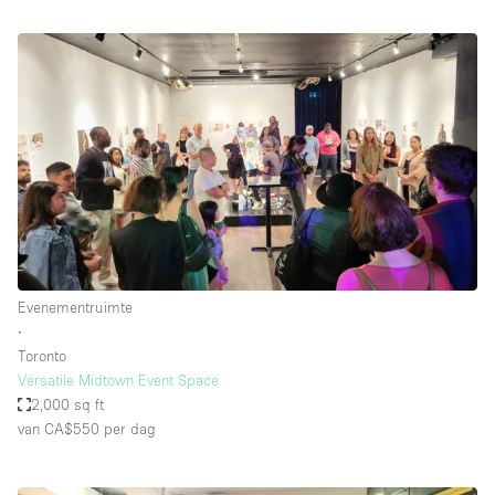
Evenementruimte
∙
Toronto
Versatile Midtown Event Space
2,000 sq ft
van CA$550
per dag