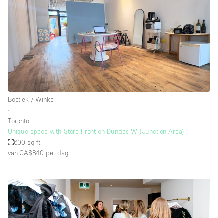
Boetiek / Winkel
∙
Toronto
Unique space with Store Front on Dundas W (Junction Area)
600 sq ft
van CA$840
per dag