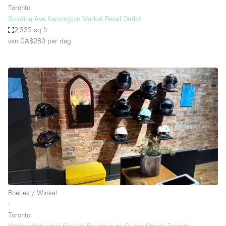
Toronto
Spadina Ave Kensington Market Retail Outlet
2,332 sq ft
van CA$280
per dag
Boetiek / Winkel
∙
Toronto