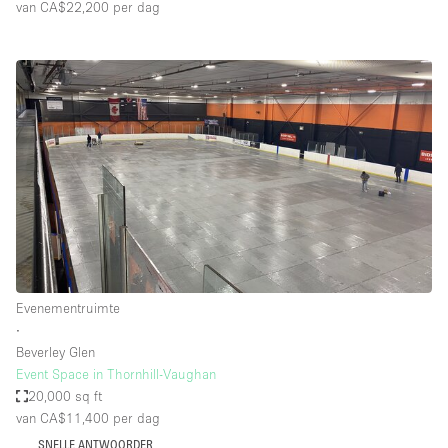
van CA$22,200
per dag
Evenementruimte
∙
Beverley Glen
Event Space in Thornhill-Vaughan
20,000 sq ft
van CA$11,400
per dag
SNELLE ANTWOORDER