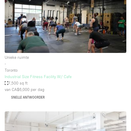
Haussmann-stijl
Industrieel
Internet
Kantoorbenodigdheden
Keuken
Kledingrek
Unieke ruimte
∙
Leefruimte
Toronto
Lift
Industrial Size Fitness Facility W/ Cafe
7,500 sq ft
Meerdere kamers
van CA$6,000
per dag
Meubilair
SNELLE ANTWOORDER
Paskamers
Privé-parkeerplaats
RAW