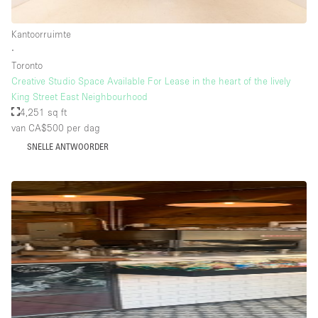
Kantoorruimte
∙
Toronto
Creative Studio Space Available For Lease in the heart of the lively
King Street East Neighbourhood
4,251 sq ft
van CA$500
per dag
SNELLE ANTWOORDER