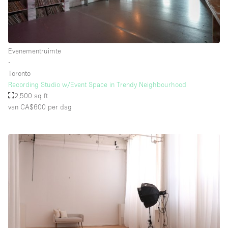
Evenementruimte
∙
Toronto
Recording Studio w/Event Space in Trendy Neighbourhood
2,500 sq ft
van CA$600
per dag