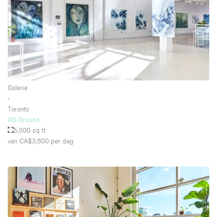
Schitterend uitzicht
Smoking Area
Soundproof
Straatniveau
Terrace
Galerie
Toegankelijk voor mensen met handicap
∙
Toiletten
Toronto
AG-Ground
Toonbanken
5,000 sq ft
Tuin
van CA$3,600
per dag
Verlichting
Verwarming
Voorraadkamer
Water Access