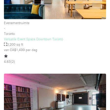
Evenementruimte
∙
Toronto
Versatile Event Space Downtown Toronto
2,200 sq ft
van CA$1,499
per dag
4.83
(
2
)