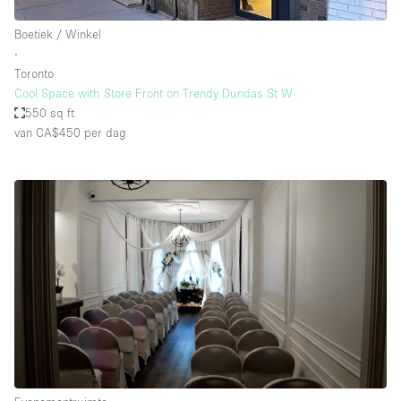
Boetiek / Winkel
∙
Toronto
Cool Space with Store Front on Trendy Dundas St W
550 sq ft
van CA$450
per dag