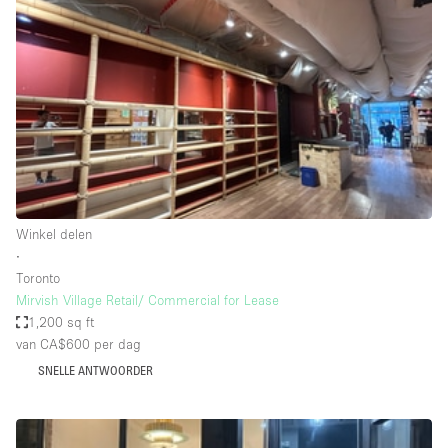
Een
Winkel
Conferentie
Vergadering
Kantoor
fotoshoot
delen
maken
Type ruimte
Winkel delen
Advertentieruimte
∙
Appartement / Loft
Toronto
Mirvish Village Retail/ Commercial for Lease
Atelier / Werkplaats
1,200 sq ft
Boetiek / Winkel
van CA$600
per dag
SNELLE ANTWOORDER
Boot
Conferentieruimte
Container