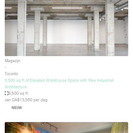
Overige
Restaurant / Bar / Café
Salon
Unieke ruimte
Vergaderruimte
Vrachtwagen
Magazijn
∙
Winkel delen
Toronto
6,500 sq ft of Elevated Warehouse Space with Raw Industrial
Winkelruimte in winkelcentrum
Architecture
6,500 sq ft
van CA$13,560
per dag
Kenmerken ruimte
NIEUW
Airconditioning
Animals Friendly