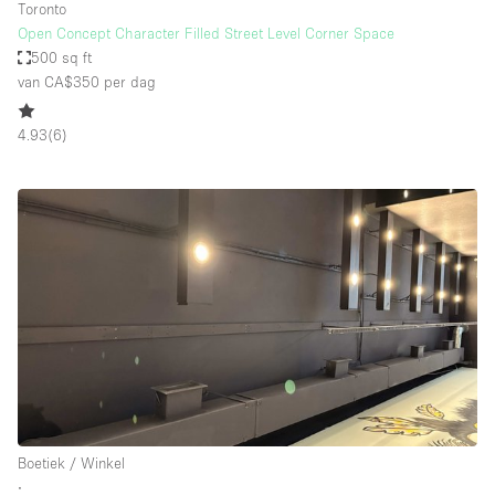
Toronto
Open Concept Character Filled Street Level Corner Space
500 sq ft
van CA$350
per dag
4.93
(
6
)
Boetiek / Winkel
∙