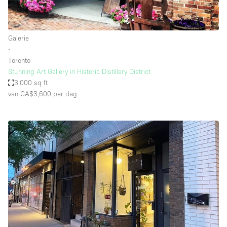
Galerie
∙
Toronto
Stunning Art Gallery in Historic Distillery District
3,000 sq ft
van CA$3,600
per dag