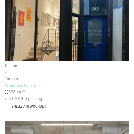
Creatieve ruimte
Dak
Evenementruimte
Foto / Filmstudio
Galerie
Hal
Galerie
Herenhuis / Huis
∙
Toronto
Kantoorruimte
White Box Gallery
Kraampje / Kiosk / Stalletje
638 sq ft
van CA$466
per dag
Kraampje / Marktkraam
SNELLE ANTWOORDER
Magazijn
Markt / Festival
Ontvangsthal