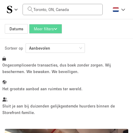
Prijs per dag
CA$0
CA$5,000+
Datums
Meer filters
Sorteer op
Grootte ruimte
Aanbevolen
Ongecompliceerde transacties, dus boek zonder zorgen. Wij
100 sq ft
5000+ sq ft
beschermen. We bewaken. We beveiligen.
~ 13 mensen
~ 650 mensen
Het grootste aanbod aan ruimtes ter wereld.
Projecttype
Sluit je aan bij duizenden gelijkgestemde huurders binnen de
Storefront-familie.
Retail
Showroom
Evenement
Kunst
Eten