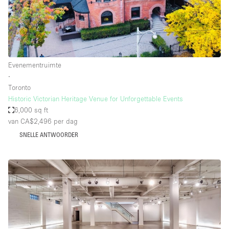
Evenementruimte
∙
Toronto
Historic Victorian Heritage Venue for Unforgettable Events
6,000 sq ft
van CA$2,496
per dag
SNELLE ANTWOORDER