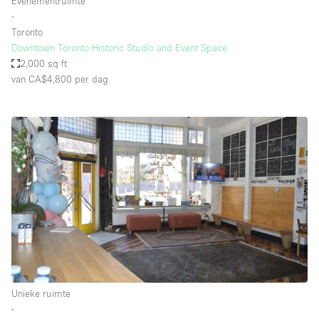
Evenementruimte
∙
Toronto
Downtown Toronto Historic Studio and Event Space
2,000 sq ft
van CA$4,800
per dag
Unieke ruimte
∙