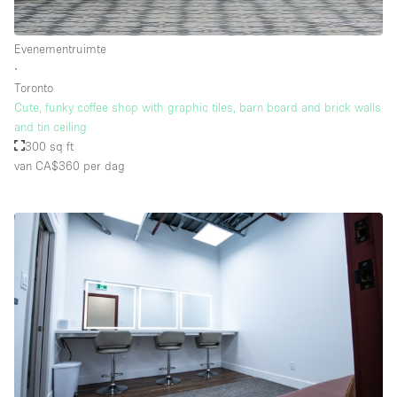
Evenementruimte
∙
Toronto
Cute, funky coffee shop with graphic tiles, barn board and brick walls
and tin ceiling
300 sq ft
van CA$360
per dag