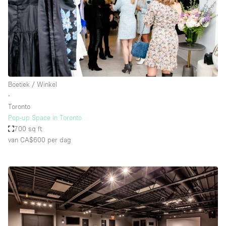
Boetiek / Winkel
∙
Toronto
Pop-up Space in Toronto
700 sq ft
van CA$600
per dag