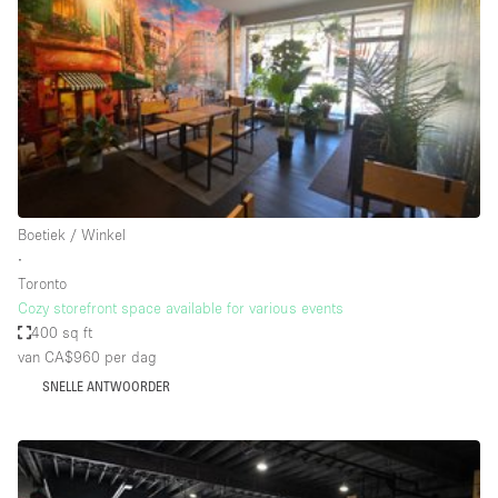
Audio- en videoapparatuur
Auto display
Badkamer
Bar
Begane grond
Beveiligingssysteem
Boetiek / Winkel
Concierge
∙
Daglicht
Toronto
Cozy storefront space available for various events
Dakterras
400 sq ft
van CA$960
per dag
Drankvergunning
SNELLE ANTWOORDER
Elektriciteit
Etalage
Grote entree