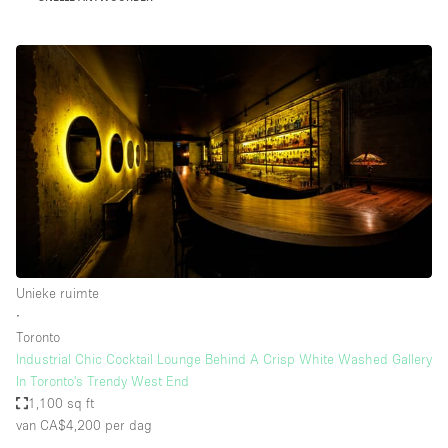
Unieke ruimte
∙
Toronto
Industrial Chic Cocktail Lounge Behind A Crisp White Washed Gallery
In Toronto's Trendy West End
1,100 sq ft
van CA$4,200
per dag