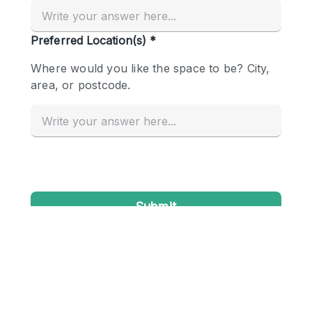
Creatieve ruimte
Dak
Evenementruimte
Foto / Filmstudio
Galerie
Hal
Herenhuis / Huis
Kantoorruimte
Kraampje / Kiosk / Stalletje
Kraampje / Marktkraam
Magazijn
Markt / Festival
Ontvangsthal