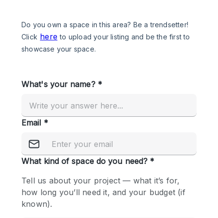
Een
Winkel
Conferentie
Vergadering
Kantoor
fotoshoot
delen
maken
Type ruimte
Advertentieruimte
Appartement / Loft
Atelier / Werkplaats
Boetiek / Winkel
Boot
Conferentieruimte
Container