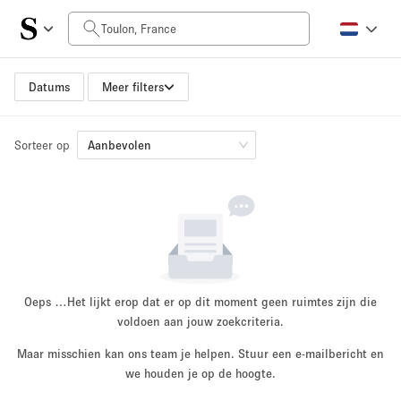
Prijs per dag
0€
5.000€+
Datums
Meer filters
Sorteer op
Grootte ruimte
Aanbevolen
10 m²
500+ m²
~ 13 mensen
~ 650 mensen
Projecttype
Oeps …
Het lijkt erop dat er op dit moment geen ruimtes zijn die
voldoen aan jouw zoekcriteria.
Maar misschien kan ons team je helpen. Stuur een e-mailbericht en
Retail
Showroom
we houden je op de hoogte.
Evenement
Kunst
Eten