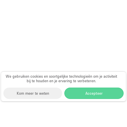
Audio- en videoapparatuur
Auto display
Badkamer
Bar
Begane grond
Beveiligingssysteem
Concierge
Daglicht
We gebruiken cookies en soortgelijke technologieën om je activiteit
bij te houden en je ervaring te verbeteren.
Dakterras
Drankvergunning
Kom meer te weten
Accepteer
Elektriciteit
Etalage
Storefront
>
Evenementenlocatie te Huur
>
Grote entree
Evenementenlocaties & Evenementruimtes in