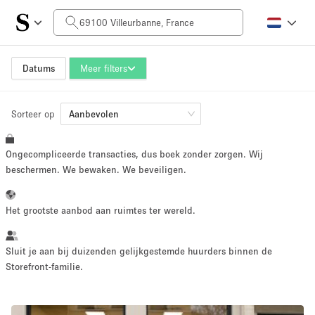
Prijs per dag
0€
5.000€+
Datums
Meer filters
Sorteer op
Grootte ruimte
Aanbevolen
Ongecompliceerde transacties, dus boek zonder zorgen. Wij
10 m²
500+ m²
beschermen. We bewaken. We beveiligen.
~ 13 mensen
~ 650 mensen
Het grootste aanbod aan ruimtes ter wereld.
Projecttype
Sluit je aan bij duizenden gelijkgestemde huurders binnen de
Storefront-familie.
Retail
Showroom
Evenement
Kunst
Eten