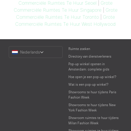
Commerciële Ruimtes Te Huur Seoel
|
Grote
Commerciële Ruimtes Te Huur Singapore
|
Grote
Commerciële Ruimtes Te Huur Toronto
|
Grote
Commerciële Ruimtes Te Huur West Hollywood
Choose
Ruimte zoeken
Nederlands
a
Directory van dienstverleners
Language
Pop-up winkel openen in
Amsterdam: complete gids
Hoe open je een pop-up winkel?
Wat is een pop-up winkel?
Showrooms te huur tijdens Paris
Fashion Week
Showrooms te huur tijdens New
York Fashion Week
Showroom ruimtes te huur tijdens
Milan Fashion Week
Showroom ruimtes te huur tijdens