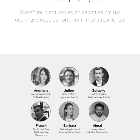
Storefront biedt advies en garanties om uw
openingsproces op korte termijn te stroomlijnen.