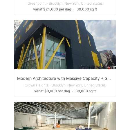
Greenpoint - Brooklyn, New York, United States
vanaf $21,600 per dag
∙
39,000 sq ft
Modern Architecture with Massive Capacity + Sound Studio – Brooklyn
Crown Heights - Brooklyn, New York, United States
vanaf $9,000 per dag
∙
30,000 sq ft