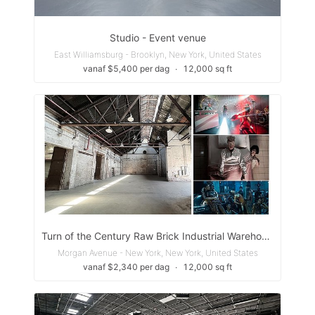
Studio - Event venue
East Williamsburg - Brooklyn, New York, United States
vanaf $5,400 per dag
∙
12,000 sq ft
Turn of the Century Raw Brick Industrial Warehouse
Morgan Avenue - New York, New York, United States
vanaf $2,340 per dag
∙
12,000 sq ft