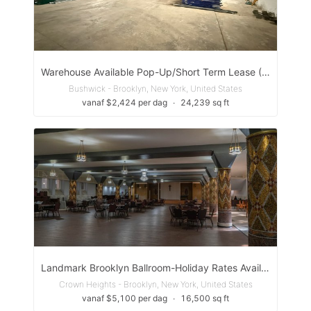
Warehouse Available Pop-Up/Short Term Lease (Williamsburg Brooklyn)
Bushwick - Brooklyn, New York, United States
vanaf $2,424 per dag
∙
24,239 sq ft
Landmark Brooklyn Ballroom-Holiday Rates Available
Crown Heights - Brooklyn, New York, United States
vanaf $5,100 per dag
∙
16,500 sq ft