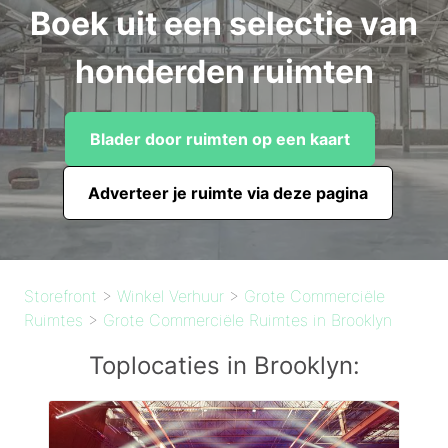
Boek uit een selectie van
honderden ruimten
Blader door ruimten op een kaart
Adverteer je ruimte via deze pagina
Storefront
>
Winkel Verhuur
>
Grote Commerciële
Ruimtes
>
Grote Commerciële Ruimtes in Brooklyn
Toplocaties in Brooklyn: