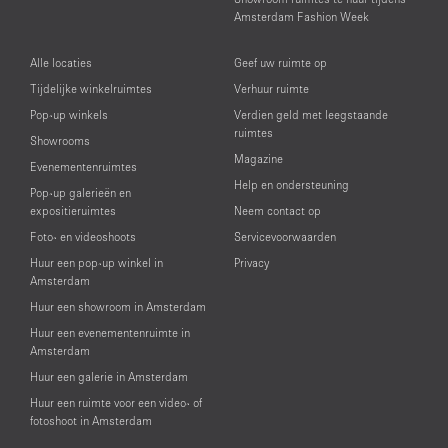
Amsterdam Fashion Week
Alle locaties
Geef uw ruimte op
Tijdelijke winkelruimtes
Verhuur ruimte
Pop-up winkels
Verdien geld met leegstaande
ruimtes
Showrooms
Magazine
Evenementenruimtes
Help en ondersteuning
Pop-up galerieën en
expositieruimtes
Neem contact op
Foto- en videoshoots
Servicevoorwaarden
Huur een pop-up winkel in
Privacy
Amsterdam
Huur een showroom in Amsterdam
Huur een evenementenruimte in
Amsterdam
Huur een galerie in Amsterdam
Huur een ruimte voor een video- of
fotoshoot in Amsterdam