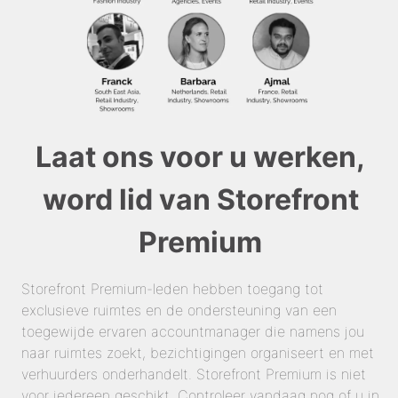
Laat ons voor u werken,
word lid van Storefront
Premium
Storefront Premium-leden hebben toegang tot
exclusieve ruimtes en de ondersteuning van een
toegewijde ervaren accountmanager die namens jou
naar ruimtes zoekt, bezichtigingen organiseert en met
verhuurders onderhandelt. Storefront Premium is niet
voor iedereen geschikt. Controleer vandaag nog of u in