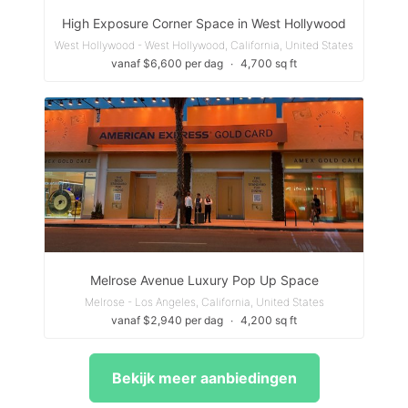
High Exposure Corner Space in West Hollywood
West Hollywood - West Hollywood, California, United States
vanaf $6,600 per dag
∙
4,700 sq ft
Melrose Avenue Luxury Pop Up Space
Melrose - Los Angeles, California, United States
vanaf $2,940 per dag
∙
4,200 sq ft
Bekijk meer aanbiedingen