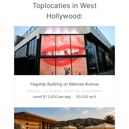
Toplocaties in West
Hollywood:
Flagship Building on Melrose Avenue
Melrose - Los Angeles, California, United States
vanaf $13,800 per dag
∙
30,000 sq ft