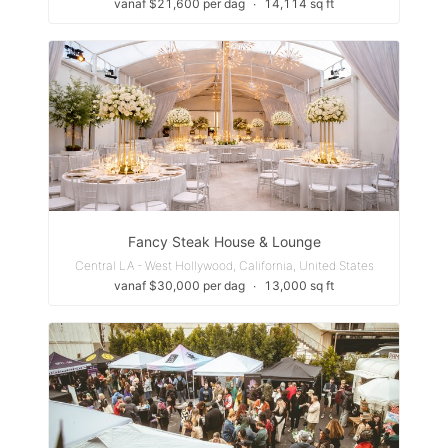
vanaf $21,600 per dag
∙
14,114 sq ft
Fancy Steak House & Lounge
Central LA - West Hollywood, California, United States
vanaf $30,000 per dag
∙
13,000 sq ft