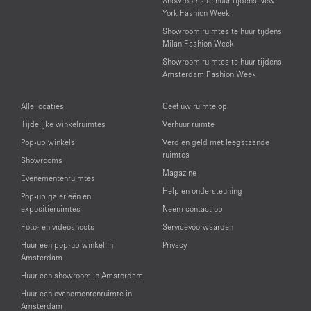
Showrooms te huur tijdens New
York Fashion Week
Showroom ruimtes te huur tijdens
Milan Fashion Week
Showroom ruimtes te huur tijdens
Amsterdam Fashion Week
Alle locaties
Geef uw ruimte op
Tijdelijke winkelruimtes
Verhuur ruimte
Pop-up winkels
Verdien geld met leegstaande
ruimtes
Showrooms
Magazine
Evenementenruimtes
Help en ondersteuning
Pop-up galerieën en
expositieruimtes
Neem contact op
Foto- en videoshoots
Servicevoorwaarden
Huur een pop-up winkel in
Privacy
Amsterdam
Huur een showroom in Amsterdam
Huur een evenementenruimte in
Amsterdam