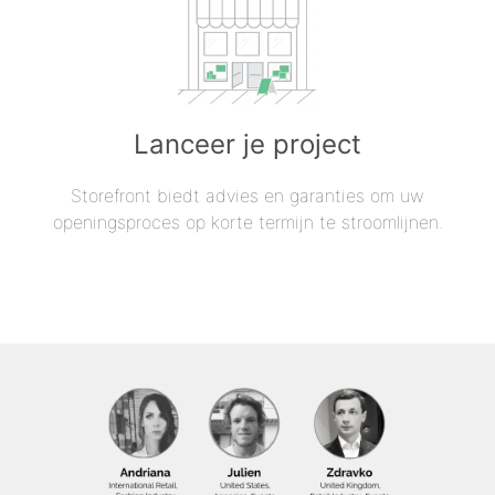
Lanceer je project
Storefront biedt advies en garanties om uw
openingsproces op korte termijn te stroomlijnen.