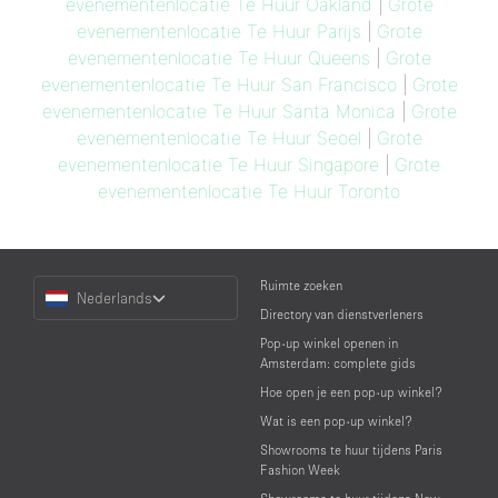
evenementenlocatie Te Huur Oakland
|
Grote
evenementenlocatie Te Huur Parijs
|
Grote
evenementenlocatie Te Huur Queens
|
Grote
evenementenlocatie Te Huur San Francisco
|
Grote
evenementenlocatie Te Huur Santa Monica
|
Grote
evenementenlocatie Te Huur Seoel
|
Grote
evenementenlocatie Te Huur Singapore
|
Grote
evenementenlocatie Te Huur Toronto
Choose
Ruimte zoeken
Nederlands
a
Directory van dienstverleners
Language
Pop-up winkel openen in
Amsterdam: complete gids
Hoe open je een pop-up winkel?
Wat is een pop-up winkel?
Showrooms te huur tijdens Paris
Fashion Week