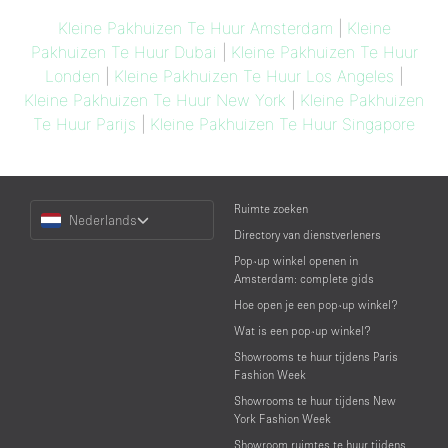
Kleine Pakhuizen Te Huur Amsterdam
|
Kleine
Pakhuizen Te Huur Dubai
|
Kleine Pakhuizen Te Huur
Londen
|
Kleine Pakhuizen Te Huur Los Angeles
|
Kleine Pakhuizen Te Huur New York
|
Kleine Pakhuizen
Te Huur Parijs
|
Kleine Pakhuizen Te Huur Singapore
Choose
Ruimte zoeken
Nederlands
a
Directory van dienstverleners
Language
Pop-up winkel openen in
Amsterdam: complete gids
Hoe open je een pop-up winkel?
Wat is een pop-up winkel?
Showrooms te huur tijdens Paris
Fashion Week
Showrooms te huur tijdens New
York Fashion Week
Showroom ruimtes te huur tijdens