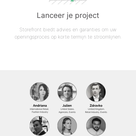
Lanceer je project
Storefront biedt advies en garanties om uw
openingsproces op korte termijn te stroomlijnen.