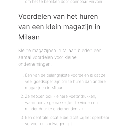
om het te bereiken door openbaar vervoer.
Voordelen van het huren
van een klein magazijn in
Milaan
Kleine magazijnen in Milaan bieden een
aantal voordelen voor kleine
ondernemingen.
Een van de belangrijkste voordelen is dat ze
veel goedkoper zijn om te huren dan andere
magazijnen in Milaan.
Ze hebben ook kleinere voetafdrukken,
waardoor ze gemakkelijker te vinden en
minder duur te onderhouden zijn.
Een centrale locatie die dicht bij het openbaar
vervoer en snelwegen ligt.