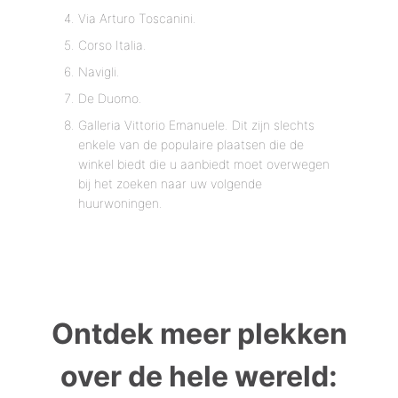
Via Arturo Toscanini.
Corso Italia.
Navigli.
De Duomo.
Galleria Vittorio Emanuele. Dit zijn slechts
enkele van de populaire plaatsen die de
winkel biedt die u aanbiedt moet overwegen
bij het zoeken naar uw volgende
huurwoningen.
Ontdek meer plekken
over de hele wereld: