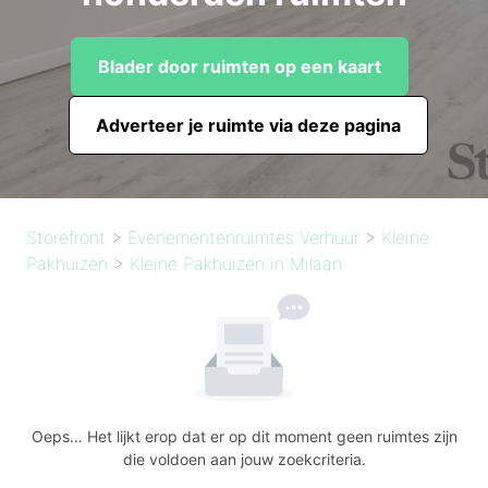
Blader door ruimten op een kaart
Adverteer je ruimte via deze pagina
Storefront
>
Evenementenruimtes Verhuur
>
Kleine
Pakhuizen
>
Kleine Pakhuizen in Milaan
Oeps… Het lijkt erop dat er op dit moment geen ruimtes zijn
die voldoen aan jouw zoekcriteria.