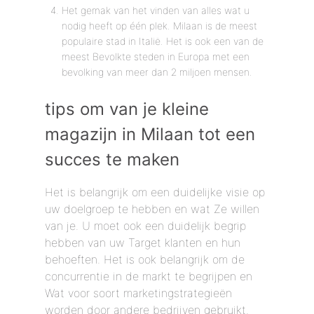
Het gemak van het vinden van alles wat u
nodig heeft op één plek. Milaan is de meest
populaire stad in Italië. Het is ook een van de
meest Bevolkte steden in Europa met een
bevolking van meer dan 2 miljoen mensen.
tips om van je kleine
magazijn in Milaan tot een
succes te maken
Het is belangrijk om een ​​duidelijke visie op
uw doelgroep te hebben en wat Ze willen
van je. U moet ook een duidelijk begrip
hebben van uw Target klanten en hun
behoeften. Het is ook belangrijk om de
concurrentie in de markt te begrijpen en
Wat voor soort marketingstrategieën
worden door andere bedrijven gebruikt.