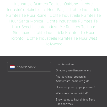
Industriële Ruimtes Te Huur Oakland
|
Lichte
Industriële Ruimtes Te Huur Parijs
|
Lichte Industriële
Ruimtes Te Huur Rome
|
Lichte Industriële Ruimtes Te
Huur Santa Monica
|
Lichte Industriële Ruimtes Te
Huur Seoel
|
Lichte Industriële Ruimtes Te Huur
Singapore
|
Lichte Industriële Ruimtes Te Huur
Toronto
|
Lichte Industriële Ruimtes Te Huur West
Hollywood
Choose
Ruimte zoeken
Nederlands
a
Directory van dienstverleners
Language
Pop-up winkel openen in
Amsterdam: complete gids
Hoe open je een pop-up winkel?
Wat is een pop-up winkel?
Showrooms te huur tijdens Paris
Fashion Week