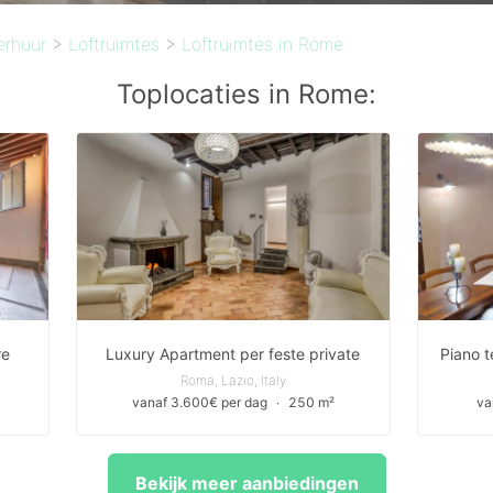
erhuur
>
Loftruimtes
>
Loftruimtes in Rome
Toplocaties in Rome:
re
Luxury Apartment per feste private
Roma, Lazio, Italy
vanaf 3.600€ per dag
∙
250 m²
va
Bekijk meer aanbiedingen