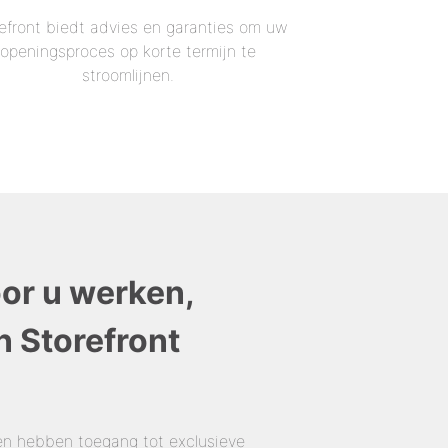
efront biedt advies en garanties om uw
openingsproces op korte termijn te
stroomlijnen.
oor u werken,
n Storefront
en hebben toegang tot exclusieve