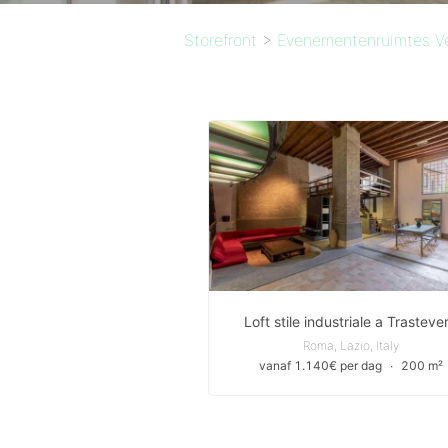
Storefront
>
Evenementenruimtes V
Loft stile industriale a Trasteve
Roma, Lazio, Italy
vanaf 1.140€ per dag
∙
200 m²