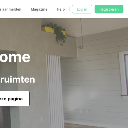
e aanmelden
Magazine
Help
Log in
Registreren
Rome
 ruimten
eze pagina