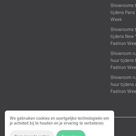
Showrooms t
tijdens Paris
Week
Showrooms t
tijdens New 
Fashion We
Showroom ru
huur tijdens
Fashion We
Showroom ru
huur tijden
Fashion We
We gebruiken cookies en soortgelijke technologieën om
je activiteit bij te houden en je ervaring te verbeteren.