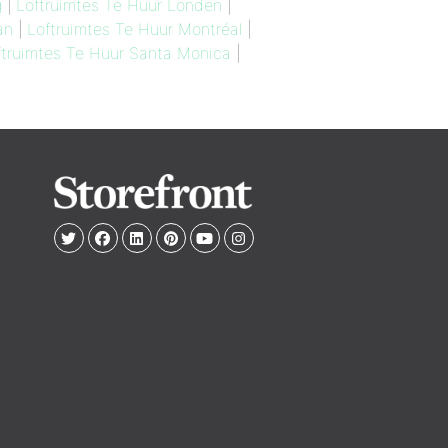
g
|
Loftruimtes Te Huur Londen
|
an
|
Loftruimtes Te Huur Montréal
|
ftruimtes Te Huur Santa Monica
|