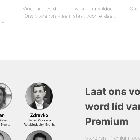
n
Vind ruimtes die aan uw criteria voldoen.
Stor
Ons Storefront-team staat voor je klaar.
le
Laat ons v
word lid va
Premium
Storefront Premium-led