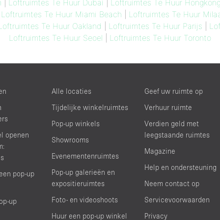
m
|
Loftruimtes Te Huur Dubai
|
Loftruimtes Te Huur Hongkon
|
Loftruimtes Te Huur Miami Beach
|
Loftruimtes Te Huur Mila
Loftruimtes Te Huur Oakland
|
Loftruimtes Te Huur Parijs
|
Lo
Loftruimtes Te Huur Seoel
|
Loftruimtes Te Huur Toronto
en
Alle locaties
Geef uw ruimte op
n
Tijdelijke winkelruimtes
Verhuur ruimte
ers
Pop-up winkels
Verdien geld met
el openen
leegstaande ruimtes
Showrooms
m:
Magazine
Evenementenruimtes
ds
Help en ondersteuning
Pop-up galerieën en
een pop-up
expositieruimtes
Neem contact op
Foto- en videoshoots
Servicevoorwaarden
op-up
Huur een pop-up winkel
Privacy