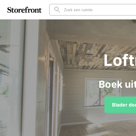
Lof
Boek ui
Blader do