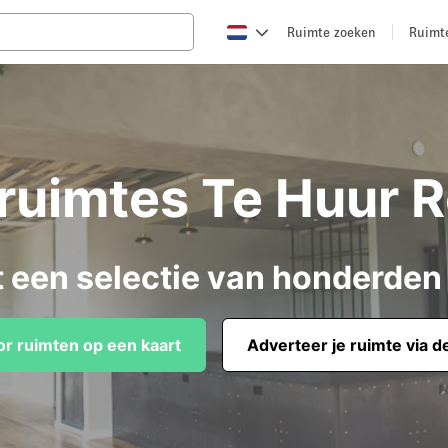
Ruimte zoeken
Ruimt
truimtes Te Huur 
t een selectie van honderden
or ruimten op een kaart
Adverteer je ruimte via d