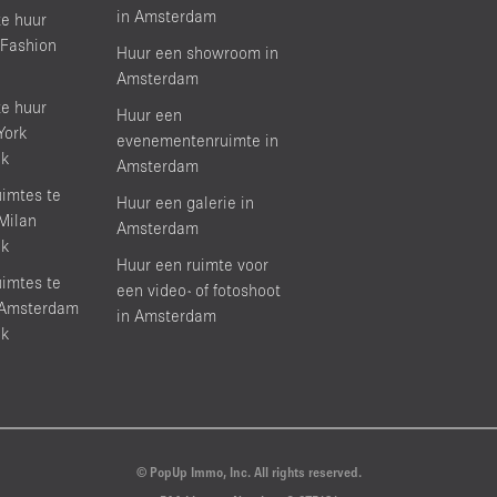
in Amsterdam
e huur
 Fashion
Huur een showroom in
Amsterdam
e huur
Huur een
York
evenementenruimte in
ek
Amsterdam
imtes te
Huur een galerie in
 Milan
Amsterdam
ek
Huur een ruimte voor
imtes te
een video- of fotoshoot
s Amsterdam
in Amsterdam
ek
© PopUp Immo, Inc. All rights reserved.