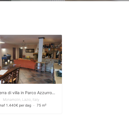
Piano terra di villa in Parco Azzurro a pochi passi da Marco Simone
Monamolin, Lazio, Italy
naf 1.440€ per dag
∙
75 m²