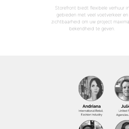
Storefront biedt flexibele verhuur i
gebieden met veel voetverkeer en
zichtbaarheid om uw project maxima
bekendheid te geven.