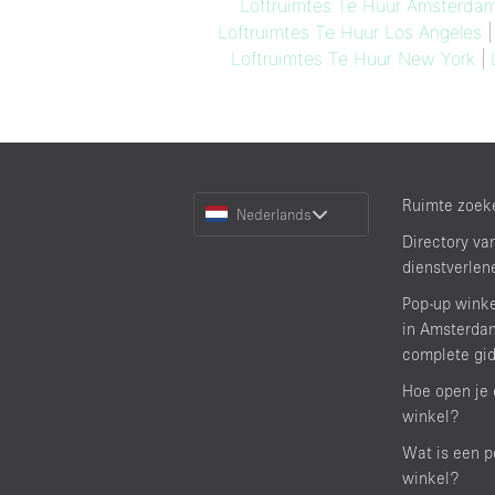
Loftruimtes Te Huur Amsterda
Loftruimtes Te Huur Los Angeles
Loftruimtes Te Huur New York
|
Choose
Ruimte zoek
Nederlands
a
Directory va
Language
dienstverlen
Pop-up wink
in Amsterda
complete gi
Hoe open je 
winkel?
Wat is een p
winkel?