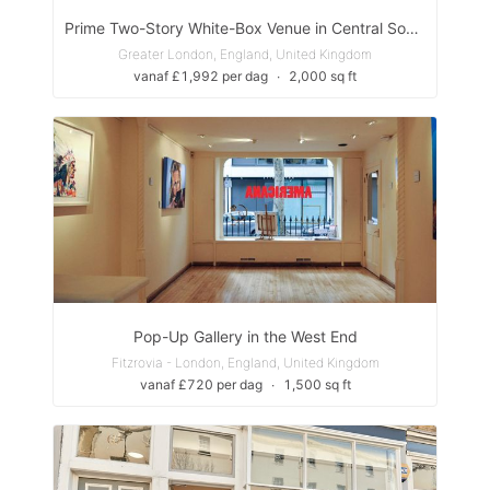
Prime Two-Story White-Box Venue in Central Soho — Ideal for Retail, Events & Showcases
Greater London, England, United Kingdom
vanaf £1,992 per dag
∙
2,000 sq ft
Pop-Up Gallery in the West End
Fitzrovia - London, England, United Kingdom
vanaf £720 per dag
∙
1,500 sq ft