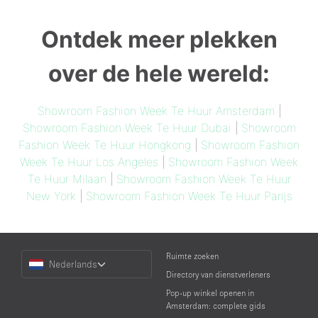
Ontdek meer plekken
over de hele wereld:
Showroom Fashion Week Te Huur Amsterdam
|
Showroom Fashion Week Te Huur Dubai
|
Showroom
Fashion Week Te Huur Hongkong
|
Showroom Fashion
Week Te Huur Los Angeles
|
Showroom Fashion Week
Te Huur Milaan
|
Showroom Fashion Week Te Huur
New York
|
Showroom Fashion Week Te Huur Parijs
Choose
Ruimte zoeken
Nederlands
a
Directory van dienstverleners
Language
Pop-up winkel openen in
Amsterdam: complete gids