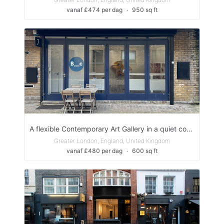
vanaf £474 per dag
∙
950 sq ft
A flexible Contemporary Art Gallery in a quiet cobbled Notting Hill Mews
Greater London, England, United Kingdom
vanaf £480 per dag
∙
600 sq ft