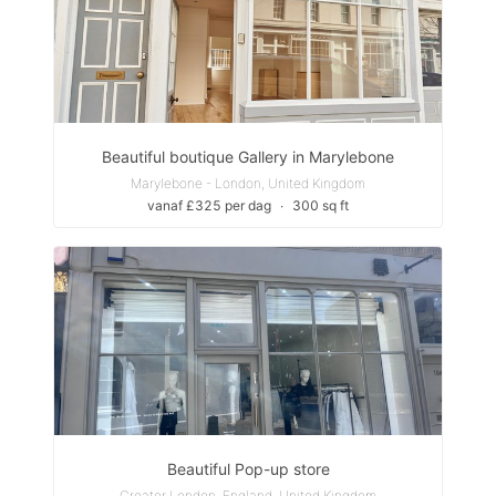
Beautiful boutique Gallery in Marylebone
Marylebone - London, United Kingdom
vanaf £325 per dag
∙
300 sq ft
Beautiful Pop-up store
Greater London, England, United Kingdom