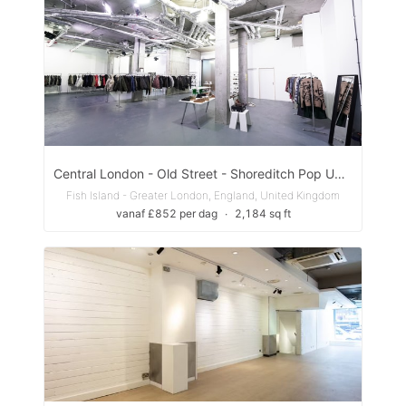
Central London - Old Street - Shoreditch Pop Up,Storefront, Art Gallery or Event Space
Fish Island - Greater London, England, United Kingdom
vanaf £852 per dag
∙
2,184 sq ft