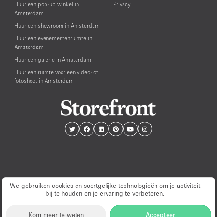
Huur een pop-up winkel in
Privacy
Amsterdam
Huur een showroom in Amsterdam
Huur een evenementenruimte in
Amsterdam
Huur een galerie in Amsterdam
Huur een ruimte voor een video- of
fotoshoot in Amsterdam
We gebruiken cookies en soortgelijke technologieën om je activiteit
bij te houden en je ervaring te verbeteren.
© PopUp Immo, Inc. All rights reserved.
Kom meer te weten
Accepteer
EAA Licence Number: C-075131