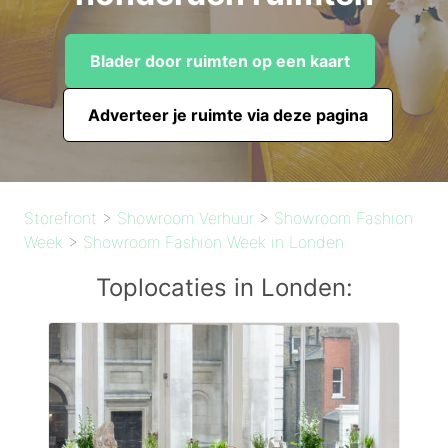
Blader door ruimten op een kaart
Adverteer je ruimte via deze pagina
Storefront
>
Showroom Verhuur
>
Showroom Fashion
Week
>
Showroom Fashion Week in Londen
Toplocaties in Londen: