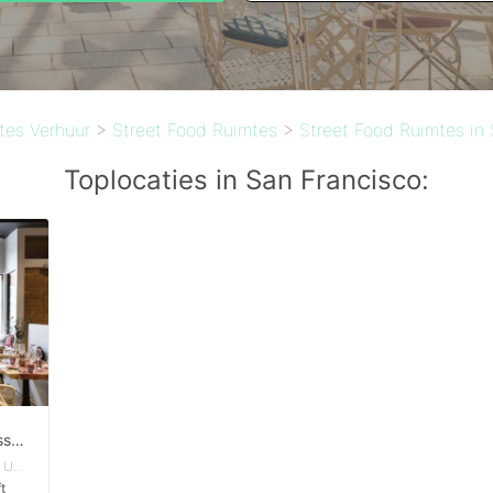
tes Verhuur
>
Street Food Ruimtes
>
Street Food Ruimtes in
Toplocaties in San Francisco:
Stunning Restaurant Space in Russian Hill
Cow Hollow - San Francisco, California, United States
t