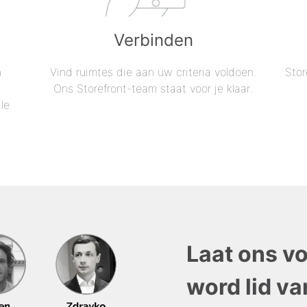
Verbinden
n
Vind ruimtes die aan uw criteria voldoen.
Stor
Ons Storefront-team staat voor je klaar.
le
Laat ons v
word lid va