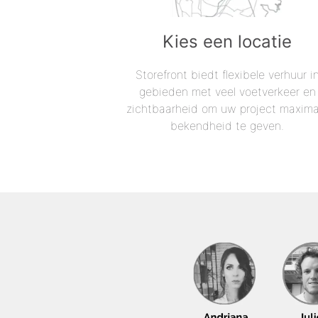
Kies een locatie
Storefront biedt flexibele verhuur i
gebieden met veel voetverkeer en
zichtbaarheid om uw project maxima
bekendheid te geven.