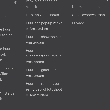
Pop-up galerieën en
een pop-up
expositieruimtes
Neem contact op
Foto- en videoshoots
Servicevoorwaarden
op-up
Huur een pop-up winkel
Privacy
in Amsterdam
e huur
 Fashion
Huur een showroom in
Amsterdam
e huur
Huur een
York
evenementenruimte in
ek
Amsterdam
imtes te
Huur een galerie in
 Milan
Amsterdam
ek
Huur een ruimte voor
imtes te
een video- of fotoshoot
s Amsterdam
in Amsterdam
ek