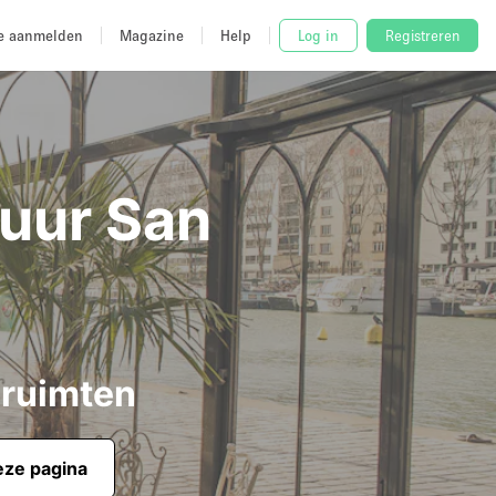
e aanmelden
Magazine
Help
Log in
Registreren
Huur San
 ruimten
eze pagina