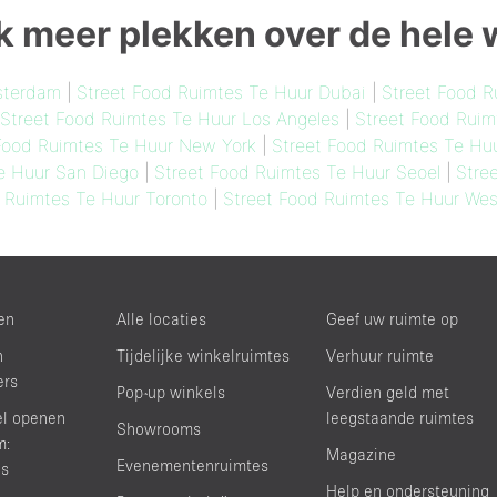
 meer plekken over de hele 
sterdam
|
Street Food Ruimtes Te Huur Dubai
|
Street Food 
Street Food Ruimtes Te Huur Los Angeles
|
Street Food Ruim
Food Ruimtes Te Huur New York
|
Street Food Ruimtes Te Hu
e Huur San Diego
|
Street Food Ruimtes Te Huur Seoel
|
Stre
 Ruimtes Te Huur Toronto
|
Street Food Ruimtes Te Huur Wes
en
Alle locaties
Geef uw ruimte op
n
Tijdelijke winkelruimtes
Verhuur ruimte
ers
Pop-up winkels
Verdien geld met
el openen
leegstaande ruimtes
Showrooms
m:
Magazine
Evenementenruimtes
ds
Help en ondersteuning