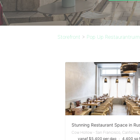
Storefront
>
Pop Up Restaurantruim
vanaf $5,400 per dag
∙
4,400 sq f