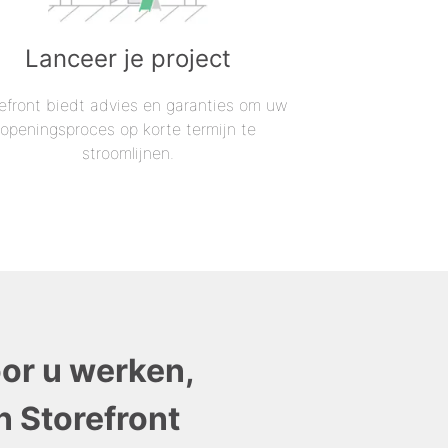
Lanceer je project
efront biedt advies en garanties om uw
openingsproces op korte termijn te
stroomlijnen.
oor u werken,
n Storefront