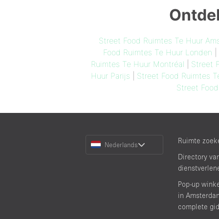
Ontdek
Street Food Ruimtes Te Huur Am
Food Ruimtes Te Huur Londen
|
Ruimtes Te Huur Montréal
|
Street 
Huur Parijs
|
Street Food Ruimtes T
Street Food
Choose
Ruimte zoek
Nederlands
a
Directory va
Language
dienstverlen
Pop-up wink
in Amsterda
complete gi