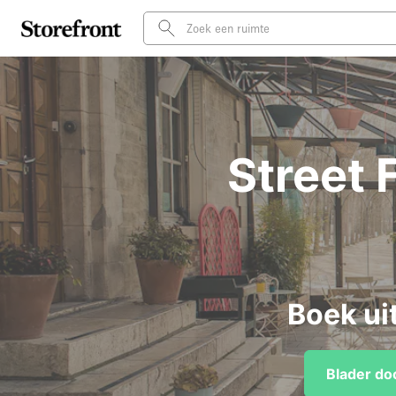
Street 
Boek ui
Blader do