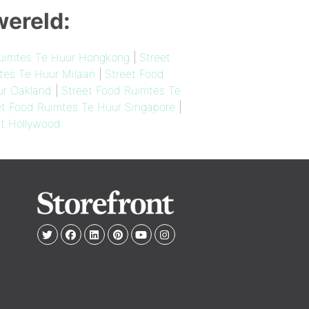
wereld:
Ruimtes Te Huur Hongkong
|
Street
tes Te Huur Milaan
|
Street Food
ur Oakland
|
Street Food Ruimtes Te
et Food Ruimtes Te Huur Singapore
|
t Hollywood