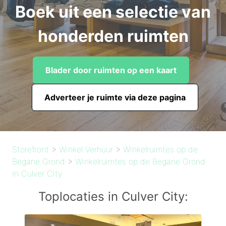
Boek uit een selectie van
honderden ruimten
Blader door ruimten op een kaart
Adverteer je ruimte via deze pagina
Storefront
>
Winkel Verhuur
>
Winkelruimtes op de
Begane Grond
>
Winkelruimtes op de Begane Grond
in Culver City
Toplocaties in Culver City: