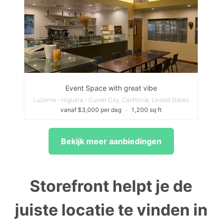
Event Space with great vibe
Lucerne - Higuera - Culver City, California, United States
vanaf $3,000 per dag
∙
1,200 sq ft
Bekijk meer aanbiedingen
Storefront helpt je de
juiste locatie te vinden in