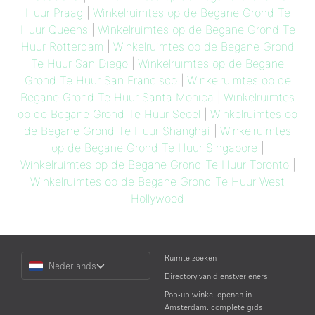
Huur Praag
|
Winkelruimtes op de Begane Grond Te
Huur Queens
|
Winkelruimtes op de Begane Grond Te
Huur Rotterdam
|
Winkelruimtes op de Begane Grond
Te Huur San Diego
|
Winkelruimtes op de Begane
Grond Te Huur San Francisco
|
Winkelruimtes op de
Begane Grond Te Huur Santa Monica
|
Winkelruimtes
op de Begane Grond Te Huur Seoel
|
Winkelruimtes op
de Begane Grond Te Huur Shanghai
|
Winkelruimtes
op de Begane Grond Te Huur Singapore
|
Winkelruimtes op de Begane Grond Te Huur Toronto
|
Winkelruimtes op de Begane Grond Te Huur West
Hollywood
Choose
Ruimte zoeken
Nederlands
a
Directory van dienstverleners
Language
Pop-up winkel openen in
Amsterdam: complete gids