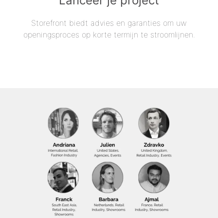
Lanceer je project
Storefront biedt advies en garanties om uw
openingsproces op korte termijn te stroomlijnen.