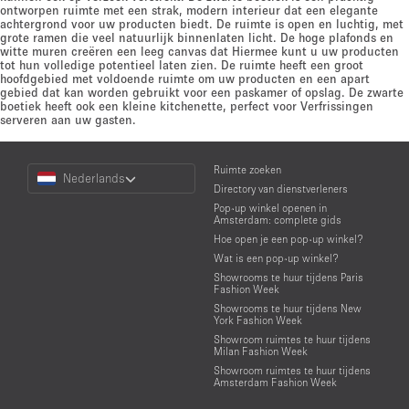
ontworpen ruimte met een strak, modern interieur dat een elegante
achtergrond voor uw producten biedt. De ruimte is open en luchtig, met
grote ramen die veel natuurlijk binnenlaten licht. De hoge plafonds en
witte muren creëren een leeg canvas dat Hiermee kunt u uw producten
tot hun volledige potentieel laten zien. De ruimte heeft een groot
hoofdgebied met voldoende ruimte om uw producten en een apart
gebied dat kan worden gebruikt voor een paskamer of opslag. De zwarte
boetiek heeft ook een kleine kitchenette, perfect voor Verfrissingen
serveren aan uw gasten.
Choose
Ruimte zoeken
Nederlands
a
Directory van dienstverleners
Language
Pop-up winkel openen in
Amsterdam: complete gids
Hoe open je een pop-up winkel?
Wat is een pop-up winkel?
Showrooms te huur tijdens Paris
Fashion Week
Showrooms te huur tijdens New
York Fashion Week
Showroom ruimtes te huur tijdens
Milan Fashion Week
Showroom ruimtes te huur tijdens
Amsterdam Fashion Week