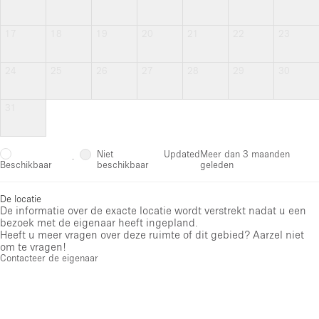
17
18
19
20
21
22
23
24
25
26
27
28
29
30
31
Niet
Updated
Meer dan 3 maanden
·
beschikbaar
geleden
Beschikbaar
De locatie
De informatie over de exacte locatie wordt verstrekt nadat u een
bezoek met de eigenaar heeft ingepland.
Heeft u meer vragen over deze ruimte of dit gebied? Aarzel niet
om te vragen!
Contacteer de eigenaar