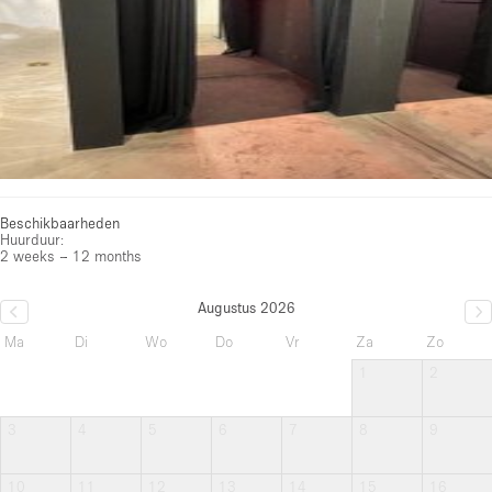
Beschikbaarheden
Huurduur:
2 weeks – 12 months
Augustus 2026
Ma
Di
Wo
Do
Vr
Za
Zo
1
2
3
4
5
6
7
8
9
10
11
12
13
14
15
16