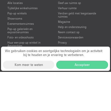
Alle locaties
Geef uw ruimte op
Tijdelijke winkelruimtes
Verhuur ruimte
Pop-up winkels
Verdien geld met leegstaande
ruimtes
Showrooms
Magazine
Evenementenruimtes
Help en ondersteuning
Pop-up galerieën en
expositieruimtes
Neem contact op
Foto- en videoshoots
Servicevoorwaarden
Huur een pop-up winkel in
Privacy
Amsterdam
We gebruiken cookies en soortgelijke technologieën om je activiteit
Huur een showroom in Amsterdam
bij te houden en je ervaring te verbeteren.
Huur een evenementenruimte in
Amsterdam
Kom meer te weten
Accepteer
Huur een galerie in Amsterdam
Huur een ruimte voor een video- of
fotoshoot in Amsterdam