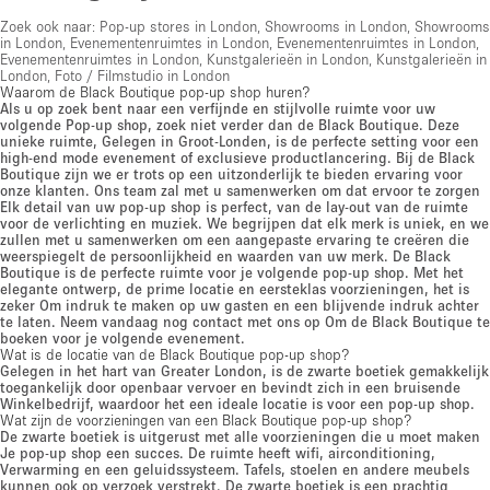
Zoek ook naar:
Pop-up stores in London
,
Showrooms in London
,
Showrooms
in London
,
Evenementenruimtes in London
,
Evenementenruimtes in London
,
Evenementenruimtes in London
,
Kunstgalerieën in London
,
Kunstgalerieën in
London
,
Foto / Filmstudio in London
Waarom de Black Boutique pop-up shop huren?
Als u op zoek bent naar een verfijnde en stijlvolle ruimte voor uw
volgende Pop-up shop, zoek niet verder dan de Black Boutique. Deze
unieke ruimte, Gelegen in Groot-Londen, is de perfecte setting voor een
high-end mode evenement of exclusieve productlancering. Bij de Black
Boutique zijn we er trots op een uitzonderlijk te bieden ervaring voor
onze klanten. Ons team zal met u samenwerken om dat ervoor te zorgen
Elk detail van uw pop-up shop is perfect, van de lay-out van de ruimte
voor de verlichting en muziek. We begrijpen dat elk merk is uniek, en we
zullen met u samenwerken om een ​​aangepaste ervaring te creëren die
weerspiegelt de persoonlijkheid en waarden van uw merk. De Black
Boutique is de perfecte ruimte voor je volgende pop-up shop. Met het
elegante ontwerp, de prime locatie en eersteklas voorzieningen, het is
zeker Om indruk te maken op uw gasten en een blijvende indruk achter
te laten. Neem vandaag nog contact met ons op Om de Black Boutique te
boeken voor je volgende evenement.
Wat is de locatie van de Black Boutique pop-up shop?
Gelegen in het hart van Greater London, is de zwarte boetiek gemakkelijk
toegankelijk door openbaar vervoer en bevindt zich in een bruisende
Winkelbedrijf, waardoor het een ideale locatie is voor een pop-up shop.
Wat zijn de voorzieningen van een Black Boutique pop-up shop?
De zwarte boetiek is uitgerust met alle voorzieningen die u moet maken
Je pop-up shop een succes. De ruimte heeft wifi, airconditioning,
Verwarming en een geluidssysteem. Tafels, stoelen en andere meubels
kunnen ook op verzoek verstrekt. De zwarte boetiek is een prachtig