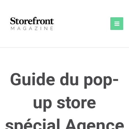
Aller
au
contenu
Mai
Men
Guide du pop-
up store
spécial Agence