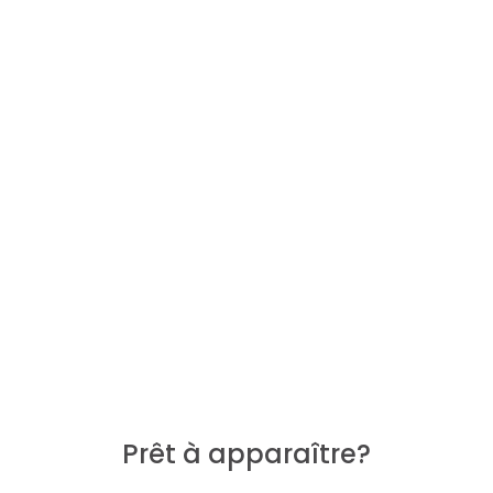
Télécharger le guide
Téléchargez
politique de confidentialité
ici
Prêt à apparaître?