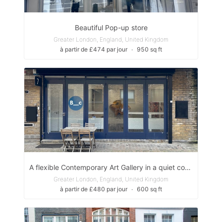
Beautiful Pop-up store
Greater London, England, United Kingdom
à partir de £474 par jour
∙
950 sq ft
A flexible Contemporary Art Gallery in a quiet cobbled Notting Hill Mews
Greater London, England, United Kingdom
à partir de £480 par jour
∙
600 sq ft