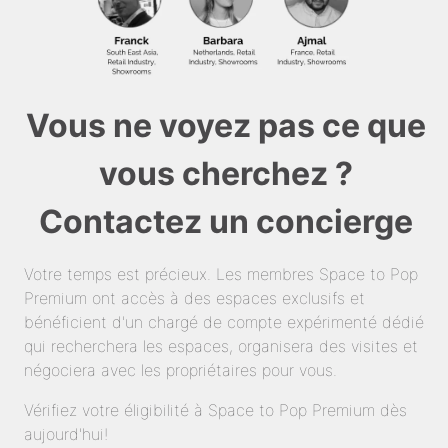
Vous ne voyez pas ce que
vous cherchez ?
Contactez un concierge
Votre temps est précieux. Les membres Space to Pop
Premium ont accès à des espaces exclusifs et
bénéficient d'un chargé de compte expérimenté dédié
qui recherchera les espaces, organisera des visites et
négociera avec les propriétaires pour vous.
Vérifiez votre éligibilité à Space to Pop Premium dès
aujourd'hui!