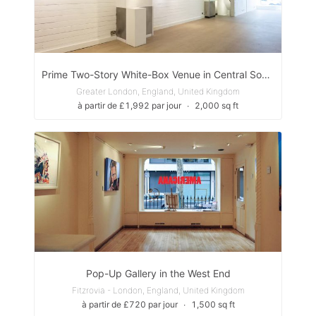
Prime Two-Story White-Box Venue in Central Soho — Ideal for Retail, Events & Showcases
Greater London, England, United Kingdom
à partir de £1,992 par jour
∙
2,000 sq ft
Pop-Up Gallery in the West End
Fitzrovia - London, England, United Kingdom
à partir de £720 par jour
∙
1,500 sq ft