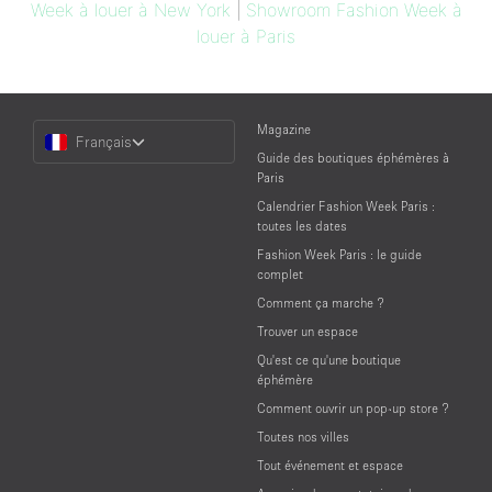
Week à louer à New York
|
Showroom Fashion Week à
louer à Paris
Choose
Magazine
Français
a
Guide des boutiques éphémères à
Language
Paris
Calendrier Fashion Week Paris :
toutes les dates
Fashion Week Paris : le guide
complet
Comment ça marche ?
Trouver un espace
Qu'est ce qu'une boutique
éphémère
Comment ouvrir un pop-up store ?
Toutes nos villes
Tout événement et espace