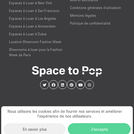
Espaces à Louer à New York
Conditions générales d'utilisation
Espaces à Louer à San Francisco
Mentions légales
Espaces à Louer à Los Angeles
Politique de confidentialité
Espaces à Louer à Amsterdam
Espaces à Louer à Dubai
Location Showroom Fashion Week
Showrooms à louer pour la Fashion
Week de Paris
Nous utilisons les cookies afin de fournir nos services et améliorer
l’expérience de nos utilisateurs.
© PopUp Immo, Inc. Tous droits réservés.
En savoir plus
J'accepte
EAA Licence Number: C-075131