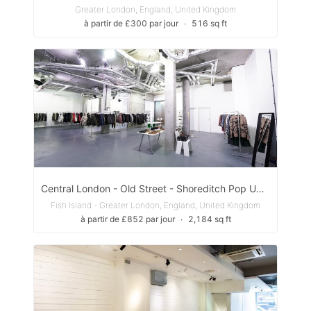
Greater London, England, United Kingdom
à partir de £300 par jour
∙
516 sq ft
Central London - Old Street - Shoreditch Pop Up,Storefront, Art Gallery or Event Space
Fish Island - Greater London, England, United Kingdom
à partir de £852 par jour
∙
2,184 sq ft