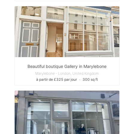
Beautiful boutique Gallery in Marylebone
Marylebone - London, United Kingdom
à partir de £325 par jour
∙
300 sq ft