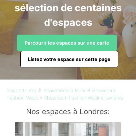
sélection de centaines
d'espaces
Parcourir les espaces sur une carte
Listez votre espace sur cette page
Space to Pop
>
Showrooms à louer
>
Showroom
Fashion Week
>
Showroom Fashion Week à Londres
Nos espaces à Londres: