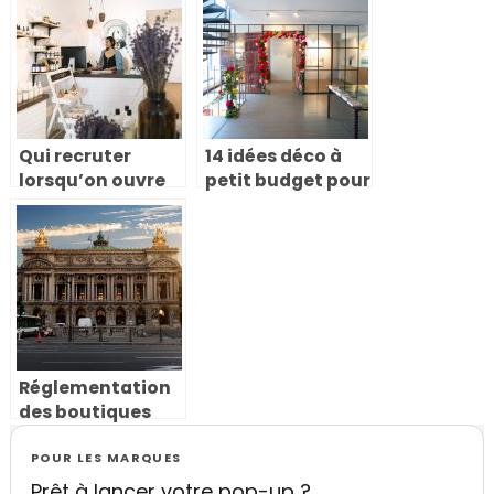
Qui recruter
14 idées déco à
lorsqu’on ouvre
petit budget pour
un pop-up store ?
réussir votre
pop-up store
Réglementation
des boutiques
éphémères à
Paris : ce qu’il
POUR LES MARQUES
faut vraiment
Prêt à lancer votre pop-up ?