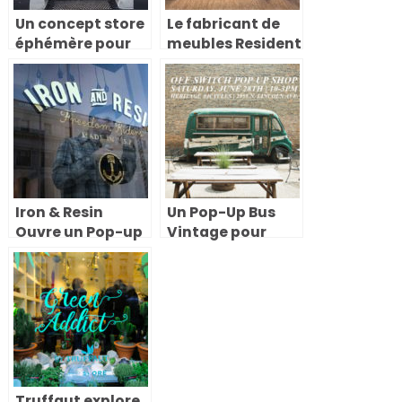
Un concept store
Le fabricant de
éphémère pour
meubles Resident
une influenceuse
ouvre son
beauté : pourquoi
premier pop-up
c’est une bonne
showroom à New
idée !
York
Iron & Resin
Un Pop-Up Bus
Ouvre un Pop-up
Vintage pour
Store à North
Présenter votre
Beach, San
Marque
Francisco
Truffaut explore