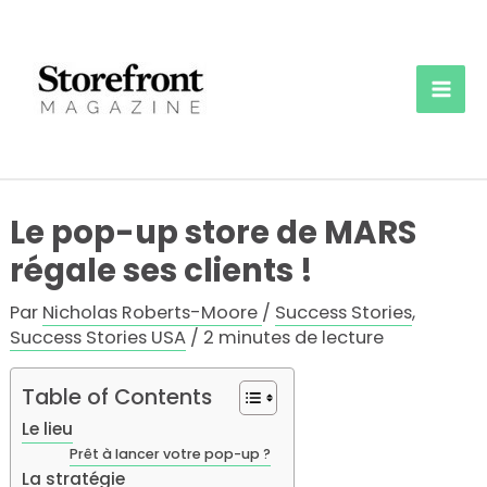
Aller
au
contenu
Mai
Men
Le pop-up store de MARS
régale ses clients !
Par
Nicholas Roberts-Moore
/
Success Stories
,
Success Stories USA
/
2 minutes de lecture
Table of Contents
Le lieu
Prêt à lancer votre pop-up ?
La stratégie