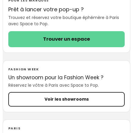
Paris : ce qu’il
POUR LES MARQUES
faut vraiment
Prêt à lancer votre pop-up ?
savoir
Trouvez et réservez votre boutique éphémère à Paris
avec Space to Pop.
Trouver un espace
FASHION WEEK
Un showroom pour la Fashion Week ?
Réservez le vôtre à Paris avec Space to Pop.
Voir les showrooms
PARIS