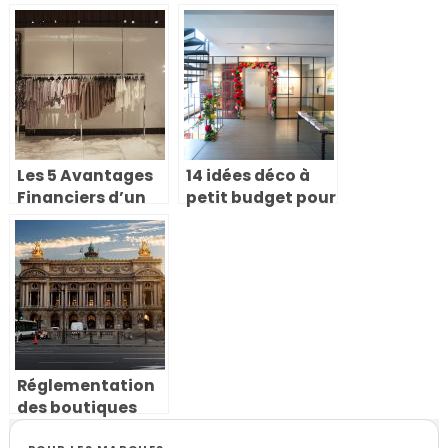
éphémère ? La
checklist
complète pour
réussir votre
pop-up store
Les 5 Avantages
14 idées déco à
Financiers d’un
petit budget pour
Pop-Up Store
réussir votre
pop-up store
Réglementation
des boutiques
éphémères à