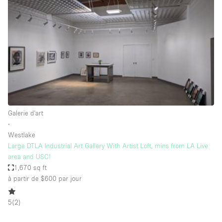
Espace Epuré / Minimaliste
Exposition Véhicules
Internet
Jardin
Licence Alcool
Lumière du Jour
Mobilier
Galerie d'art
∙
Parking Privé
Westlake
Plusieurs Pièces
Large DTLA Industrial Art Gallery With Artist Loft, mins from LA Live
area and USC!
Portants
1,670 sq ft
à partir de $600
par jour
Presentoir Vitrine
Rooftop / Terrasse
5
(
2
)
Réserve