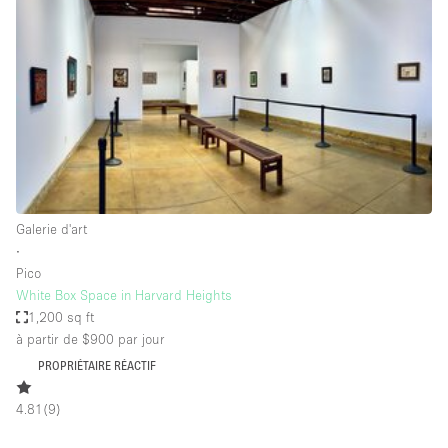
Boutique en Partage
Bureaux
Camion / Fourgon
Commerce
Container
Entrepôt / Espace Stockage / Box
Espace Atypique / Unique
Galerie d'art
Espace Créatif
∙
Pico
Espace Publicitaire
White Box Space in Harvard Heights
Espace Événementiel
1,200 sq ft
à partir de $900
par jour
Galerie d'art
PROPRIÉTAIRE RÉACTIF
Kiosque / Stand / Corner
4.81
(
9
)
Lobby / Accueil