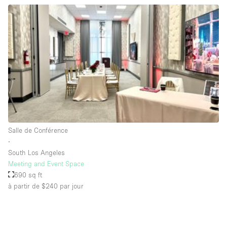
Salle de Bain
Smoking Area
Soundproof
Style Haussmannien
Style Industriel
Sur Rue
Surface Habitable
Salle de Conférence
Système de sécurité
∙
Terrace
South Los Angeles
Meeting and Event Space
Toilettes
690 sq ft
Water Access
à partir de $240
par jour
Éclairage
Électricité