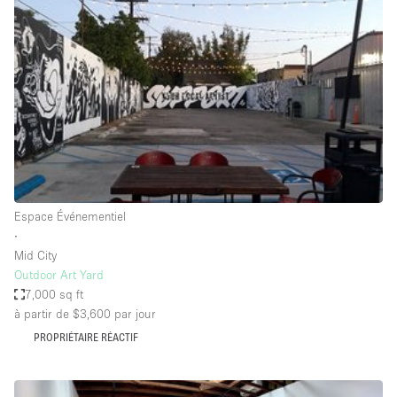
Showroom
Événement
Art
Alimentation
détail
Séance de
Local
Conférence
Réunion
Bureaux
photo
Commercial
Partagé
Type de l'espace
Espace Événementiel
∙
Appartement / Loft
Mid City
Outdoor Art Yard
Atelier
7,000 sq ft
Autre
à partir de $3,600
par jour
Bateau
PROPRIÉTAIRE RÉACTIF
Boutique / Magasin