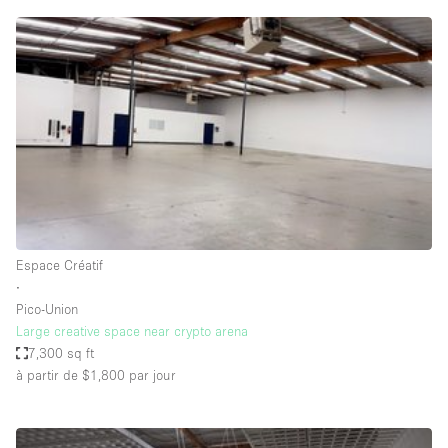
Air conditionné
Animals Friendly
Ascenseur
Bar
Cabines d'essayage
Chauffage
Comptoir
Concierge
Espace Créatif
∙
Cuisine
Pico-Union
De plain-pied
Large creative space near crypto arena
7,300 sq ft
Entrée Large
à partir de $1,800
par jour
Espace Avec Vue
Espace Brut