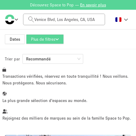
Découvrez Space to Pop —
En savoir plus
Tarif à la journée
$0
$5,000+
Dates
Plus de filtres
Trier par
Taille de l'espace
Recommandé
Transactions vérifiées, réservez en toute tranquillité ! Nous veillons.
100 sq ft
5000+ sq ft
Nous protégeons. Nous sécurisons.
~ 13 personnes
~ 650 personnes
La plus grande sélection d'espaces au monde.
Type de projet
Rejoignez des milliers de marques au sein de la famille Space to Pop.
Vente au