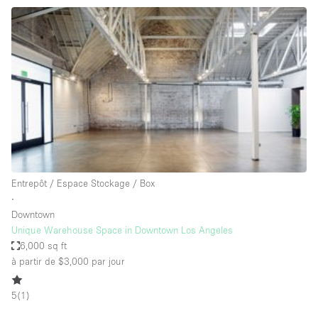
Maison / Villa / Hôtel Particulier
Restaurant / Bar / Café
Rooftop
Salle
Salle de Conférence
Salle de Réunion
Salon / Festival
Salon Beauté / Coiffure
Entrepôt / Espace Stockage / Box
Studio Photo / Tournage
∙
Downtown
Étal de Marché
Unique Warehouse Space in Downtown Los Angeles
6,000 sq ft
à partir de $3,000
par jour
Caractéristiques de l'espace
5
(
1
)
Accès aux handicapés