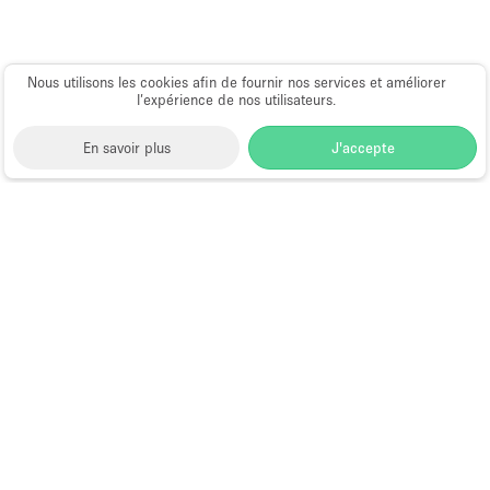
Nous utilisons les cookies afin de fournir nos services et améliorer
l’expérience de nos utilisateurs.
En savoir plus
J'accepte
Space to Pop
>
Louer une boutique éphémère
>
Location Pop Up Stores (Boutiques Éphémères) à Los
Angeles
>
Location Pop Up Stores (Boutiques
Éphémères) à Centre-ville de Los Angeles
>
Location
Pop Up Stores (Boutiques Éphémères) à Venice
Boulevard, Los Angeles
Pop-Up Store à Louer à Venice
Boulevard, Los Angeles