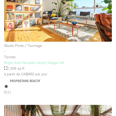
Équipement de bureau
Équipement sonore et vidéo
Étage/accès
Sous-sol
Studio Photo / Tournage
∙
Rez-de-chaussée sur cour
Toronto
Rez-de-chaussée sur rue
Bright And Versatile Liberty Village Loft
1,258 sq ft
Centre commercial
à partir de CA$960
par jour
Rooftop
PROPRIÉTAIRE RÉACTIF
À l'étage
5
(
1
)
Autre