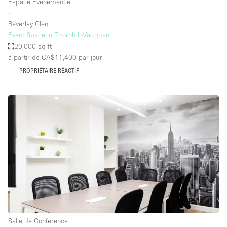
Espace Événementiel
∙
Beverley Glen
Event Space in Thornhill-Vaughan
20,000 sq ft
à partir de CA$11,400
par jour
PROPRIÉTAIRE RÉACTIF
Salle de Conférence