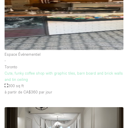
Espace Événementiel
∙
Toronto
Cute, funky coffee shop with graphic tiles, barn board and brick walls
and tin ceiling
300 sq ft
à partir de CA$360
par jour