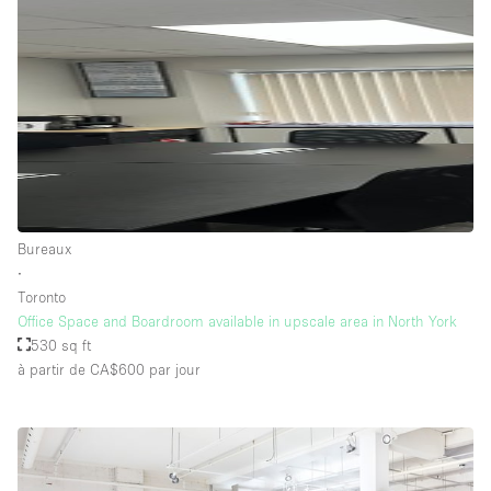
Bureaux
∙
Toronto
Office Space and Boardroom available in upscale area in North York
530 sq ft
à partir de CA$600
par jour