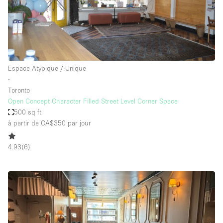
Espace Atypique / Unique
∙
Toronto
Open Concept Character Filled Street Level Corner Space
500 sq ft
à partir de CA$350
par jour
4.93
(
6
)