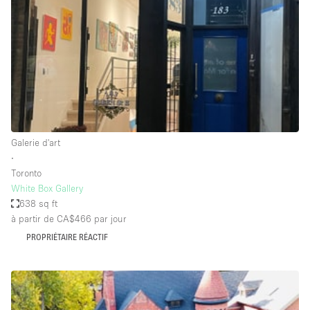
Espace Epuré / Minimaliste
Exposition Véhicules
Internet
Jardin
Licence Alcool
Lumière du Jour
Galerie d'art
Mobilier
∙
Toronto
Parking Privé
White Box Gallery
Plusieurs Pièces
638 sq ft
à partir de CA$466
par jour
Portants
PROPRIÉTAIRE RÉACTIF
Presentoir Vitrine
Rooftop / Terrasse
Réserve