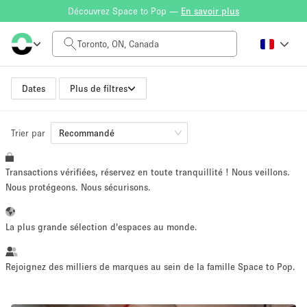
Découvrez Space to Pop —
En savoir plus
Tarif à la journée
CA$0
CA$5,000+
Dates
Plus de filtres
Trier par
Taille de l'espace
Recommandé
Transactions vérifiées, réservez en toute tranquillité ! Nous veillons.
100 sq ft
5000+ sq ft
Nous protégeons. Nous sécurisons.
~ 13 personnes
~ 650 personnes
La plus grande sélection d'espaces au monde.
Type de projet
Rejoignez des milliers de marques au sein de la famille Space to Pop.
Vente au