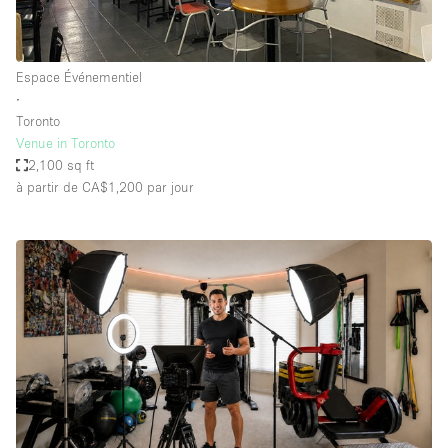
Espace Événementiel
∙
Toronto
Venue in Toronto
2,100 sq ft
à partir de CA$1,200
par jour