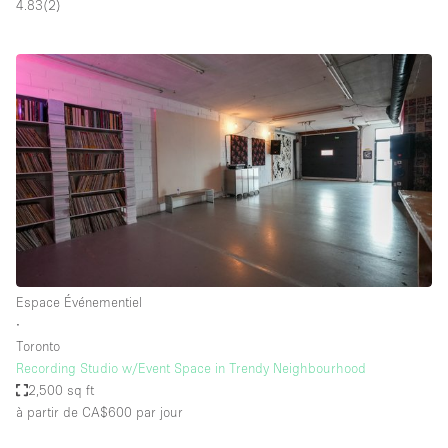
4.83
(
2
)
Espace Événementiel
∙
Toronto
Recording Studio w/Event Space in Trendy Neighbourhood
2,500 sq ft
à partir de CA$600
par jour