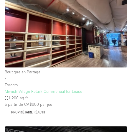
Showroom
Événement
Art
Alimentation
détail
Séance de
Local
Conférence
Réunion
Bureaux
photo
Commercial
Partagé
Type de l'espace
Boutique en Partage
∙
Appartement / Loft
Toronto
Mirvish Village Retail/ Commercial for Lease
Atelier
1,200 sq ft
Autre
à partir de CA$600
par jour
Bateau
PROPRIÉTAIRE RÉACTIF
Boutique / Magasin