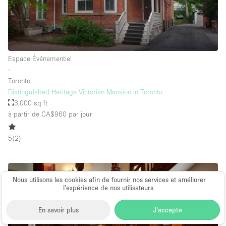
Espace Événementiel
∙
Toronto
Distinguished Heritage Victorian Mansion in Toronto
3,000 sq ft
à partir de CA$960
par jour
5
(
2
)
Nous utilisons les cookies afin de fournir nos services et améliorer
l’expérience de nos utilisateurs.
En savoir plus
J'accepte