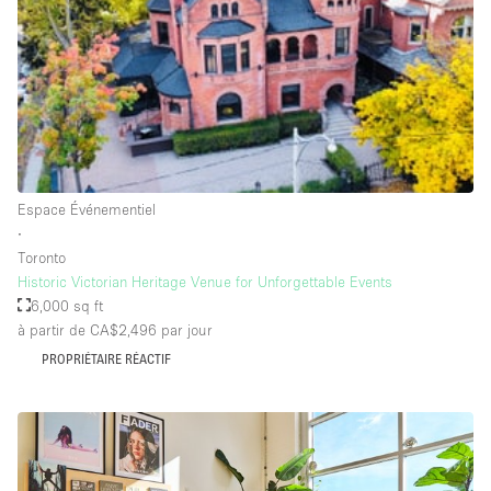
Salle de Bain
Smoking Area
Soundproof
Style Haussmannien
Style Industriel
Sur Rue
Espace Événementiel
∙
Surface Habitable
Toronto
Historic Victorian Heritage Venue for Unforgettable Events
Système de sécurité
6,000 sq ft
Terrace
à partir de CA$2,496
par jour
Toilettes
PROPRIÉTAIRE RÉACTIF
Water Access
Éclairage
Électricité