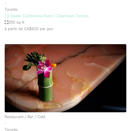
∙
Toronto
10 Seater Conference Room l Downtown Toronto
300 sq ft
à partir de CA$420
par jour
Restaurant / Bar / Café
∙
Toronto