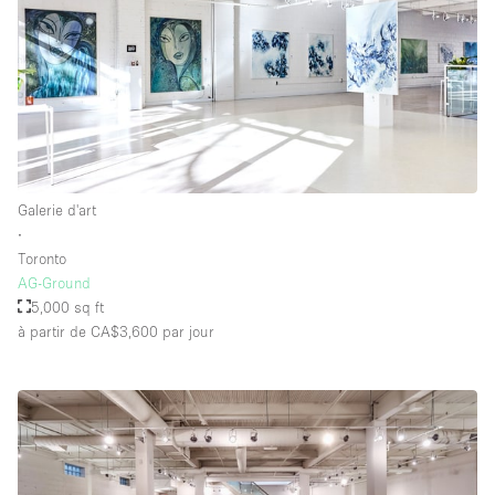
Galerie d'art
∙
Toronto
AG-Ground
5,000 sq ft
à partir de CA$3,600
par jour