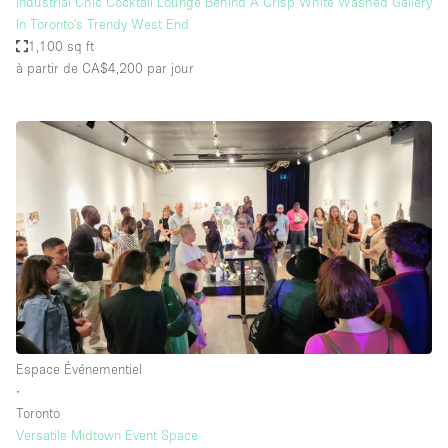
Industrial Chic Cocktail Lounge Behind A Crisp White Washed Gallery
In Toronto's Trendy West End
1,100 sq ft
à partir de CA$4,200
par jour
Espace Événementiel
∙
Toronto
Versatile Midtown Event Space