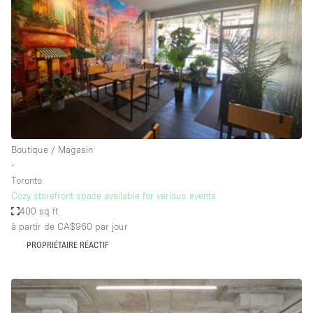
Maison / Villa / Hôtel Particulier
Restaurant / Bar / Café
Rooftop
Salle
Salle de Conférence
Salle de Réunion
Salon / Festival
Boutique / Magasin
∙
Salon Beauté / Coiffure
Toronto
Studio Photo / Tournage
Cozy storefront space available for various events
400 sq ft
Étal de Marché
à partir de CA$960
par jour
PROPRIÉTAIRE RÉACTIF
Caractéristiques de l'espace
Accès aux handicapés