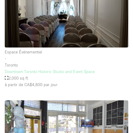
Espace Événementiel
∙
Toronto
Downtown Toronto Historic Studio and Event Space
2,000 sq ft
à partir de CA$4,800
par jour