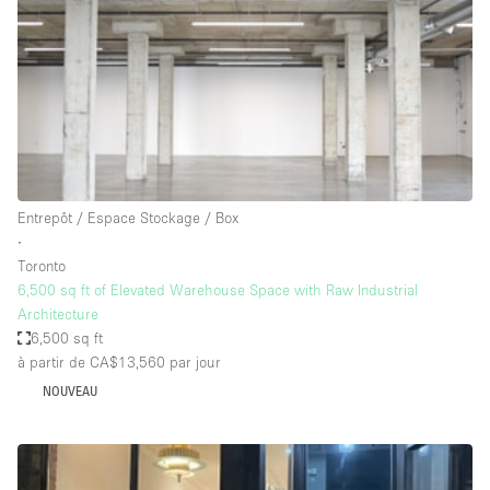
Air conditionné
Animals Friendly
Ascenseur
Bar
Cabines d'essayage
Chauffage
Entrepôt / Espace Stockage / Box
∙
Comptoir
Toronto
Concierge
6,500 sq ft of Elevated Warehouse Space with Raw Industrial
Architecture
Cuisine
6,500 sq ft
De plain-pied
à partir de CA$13,560
par jour
NOUVEAU
Entrée Large
Espace Avec Vue
Espace Brut