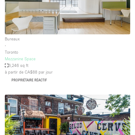
Bureaux
∙
Toronto
Mezzanine Space
6,246 sq ft
à partir de CA$88
par jour
PROPRIÉTAIRE RÉACTIF