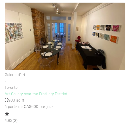
Galerie d'art
∙
Toronto
Art Gallery near the Distillery District
900 sq ft
à partir de CA$600
par jour
4.83
(
2
)