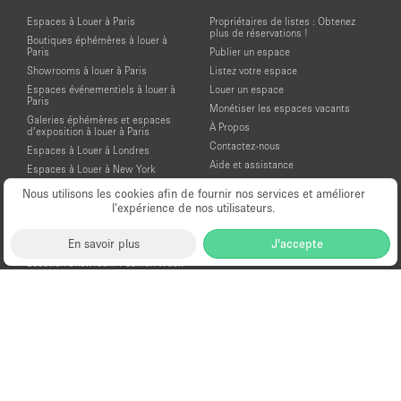
Espaces à Louer à Paris
Propriétaires de listes : Obtenez
plus de réservations !
Boutiques éphémères à louer à
Paris
Publier un espace
Showrooms à louer à Paris
Listez votre espace
Espaces événementiels à louer à
Louer un espace
Paris
Monétiser les espaces vacants
Galeries éphémères et espaces
À Propos
d’exposition à louer à Paris
Contactez-nous
Espaces à Louer à Londres
Aide et assistance
Espaces à Louer à New York
Conditions générales d'utilisation
Espaces à Louer à San Francisco
Nous utilisons les cookies afin de fournir nos services et améliorer
Mentions légales
Espaces à Louer à Los Angeles
l’expérience de nos utilisateurs.
Politique de confidentialité
Espaces à Louer à Amsterdam
En savoir plus
J'accepte
Espaces à Louer à Dubai
Location Showroom Fashion Week
Showrooms à louer pour la Fashion
Week de Paris