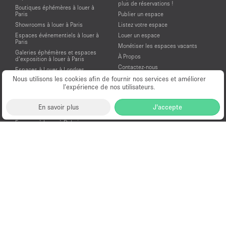
plus de réservations !
Boutiques éphémères à louer à
Paris
Publier un espace
Showrooms à louer à Paris
Listez votre espace
Espaces événementiels à louer à
Louer un espace
Paris
Monétiser les espaces vacants
Galeries éphémères et espaces
À Propos
d’exposition à louer à Paris
Contactez-nous
Espaces à Louer à Londres
Aide et assistance
Nous utilisons les cookies afin de fournir nos services et améliorer
Espaces à Louer à New York
l’expérience de nos utilisateurs.
Conditions générales d'utilisation
Espaces à Louer à San Francisco
Mentions légales
Espaces à Louer à Los Angeles
En savoir plus
J'accepte
Politique de confidentialité
Espaces à Louer à Amsterdam
Espaces à Louer à Dubai
Location Showroom Fashion Week
Showrooms à louer pour la Fashion
Week de Paris