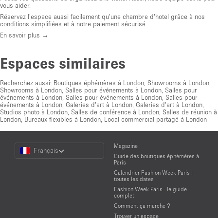
vous aider.
Réservez l'espace aussi facilement qu'une chambre d'hotel grâce à nos
conditions simplifiées et à notre paiement sécurisé.
En savoir plus →
Espaces similaires
Recherchez aussi:
Boutiques éphémères à London
,
Showrooms à London
,
Showrooms à London
,
Salles pour événements à London
,
Salles pour
événements à London
,
Salles pour événements à London
,
Salles pour
événements à London
,
Galeries d'art à London
,
Galeries d'art à London
,
Studios photo à London
,
Salles de conférence à London
,
Salles de réunion à
London
,
Bureaux flexibles à London
,
Local commercial partagé à London
Choose
Magazine
Français
a
Guide des boutiques éphémères à
Language
Paris
Calendrier Fashion Week Paris :
toutes les dates
Fashion Week Paris : le guide
complet
Comment ça marche ?
Trouver un espace