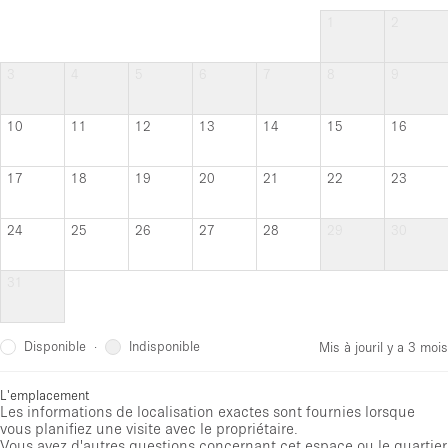
1
2
3
4
5
6
7
8
9
10
11
12
13
14
15
16
17
18
19
20
21
22
23
24
25
26
27
28
29
30
31
Disponible
Indisponible
·
Mis à jour
il y a 3 mois
L'emplacement
Les informations de localisation exactes sont fournies lorsque
vous planifiez une visite avec le propriétaire.
Vous avez d'autres questions concernant cet espace ou le quartier