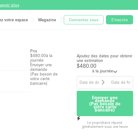
savoir plus
tez votre espace
Magazine
Connectez vous
S'inscrire
Prix
$480.00
à la
Ajoutez des dates pour obtenir
journée
une estimation
Envoyer une
$480.00
demande
à la journée
(Pas besoin de
votre carte
bancaire)
Envoyer une
demande
(Pas besoin de
votre carte
bancaire)
Le propriétaire répond
généralement sous une heure