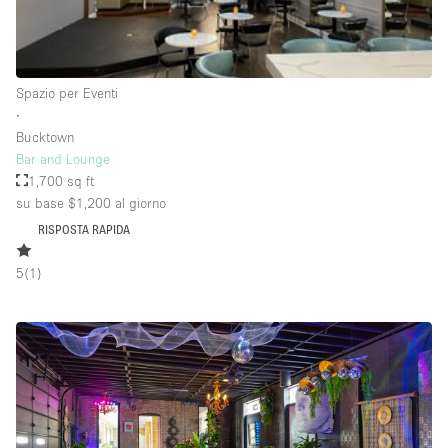
Raw
Riscaldamento
Spazio per Eventi
Sistema di sicurezza
∙
Smoking Area
Bucktown
Bar and Lounge
Soundproof
1,700 sq ft
su base $1,200
al giorno
Spazio living
RISPOSTA RAPIDA
Stile Haussmann
5
(
1
)
Terrace
Tetto / Terrazza
Vetrina
Vista incredibile
Water Access
Whitebox / Minimal