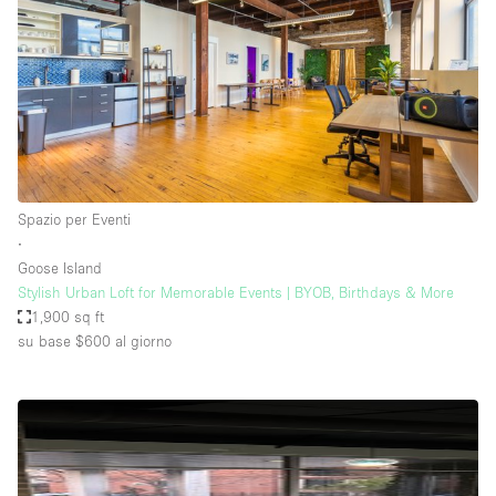
Spazio per Eventi
∙
Goose Island
Stylish Urban Loft for Memorable Events | BYOB, Birthdays & More
1,900 sq ft
su base $600
al giorno