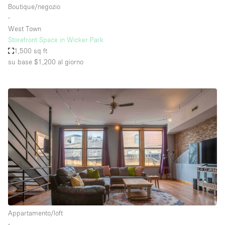
Boutique/negozio
∙
West Town
Storefront Space in Wicker Park
1,500 sq ft
su base $1,200
al giorno
Appartamento/loft
∙