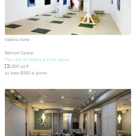
Elettricità
Esposizione di Automobili
Giardino
Galleria d'arte
Illuminazione
∙
Impianto audiovisivo
Belmont Central
Flex. Use Art Gallery & Event Space
Industriale
2,900 sq ft
Internet
su base $360
al giorno
Licenza per Liquori
Livello strada
Luce Diurna
Magazzino
Parcheggio privato
Piano terra