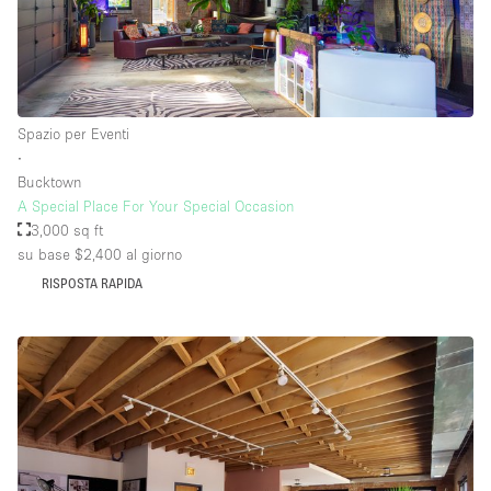
Piano/Accesso
Seminterrato
Spazio per Eventi
∙
Piano terra su corte
Bucktown
Piano terra su strada
A Special Place For Your Special Occasion
3,000 sq ft
Centro commerciale
su base $2,400
al giorno
Terrazza
RISPOSTA RAPIDA
Di sopra
Altro