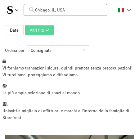
Prezzo al giorno
$0
$5,000+
Date
Altri filtri
Ordina per
Dimensioni dello spazio
Consigliati
Vi forniamo transazioni sicure, quindi prenota senza preoccupazioni!
100 sq ft
5000+ sq ft
Vi tuteliamo, proteggiamo e difendiamo.
~ 13 persone
~ 650 persone
La più ampia selezione di spazi al mondo.
Tipo di progetto
Unisciti a migliaia di affittuari e marchi all'interno della famiglia di
Storefront.
Evento
Vendita
Showroom
Evento
Cibo
artistico