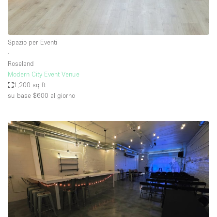
Spazio per Eventi
∙
Roseland
Modern City Event Venue
1,200 sq ft
su base $600
al giorno