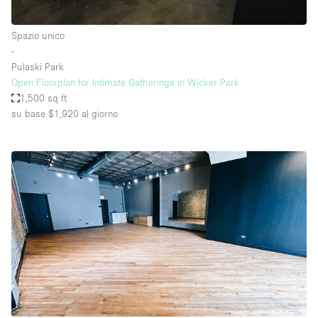
Spazio unico
∙
Pulaski Park
Open Floorplan for Intimate Gatherings in Wicker Park
1,500 sq ft
su base $1,920
al giorno