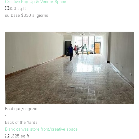
Creative Pop-Up & Vendor Space
350 sq ft
su base $330
al giorno
Boutique/negozio
∙
Back of the Yards
Blank canvas store front/creative space
1,325 sq ft