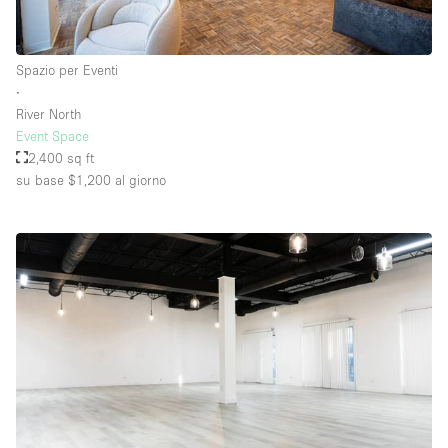
Spazio per Eventi
∙
River North
Event Space
2,400 sq ft
su base $1,200
al giorno