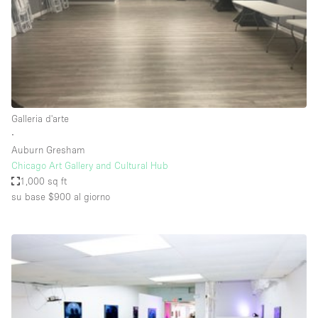
Aria condizionata
Arredamento
Ascensore
Attaccapanni
Galleria d'arte
Attrezzature da ufficio
∙
Bagni
Auburn Gresham
Chicago Art Gallery and Cultural Hub
Bagno
1,000 sq ft
Banconi
su base $900
al giorno
Bar
Camere Multiple
Camerini di prova
Concierge
Cucina