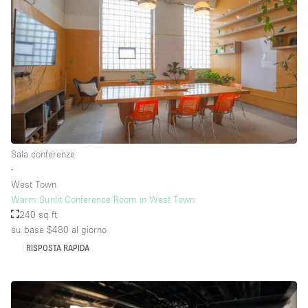
Sala conferenze
∙
West Town
Warm Sunlit Conference Room in West Town
240 sq ft
su base $480
al giorno
RISPOSTA RAPIDA