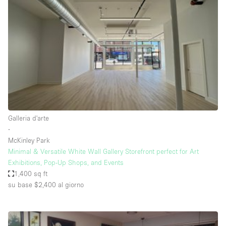
Servizio
Acquista
Conferenza
Meeting
Ufficio
fotografico
Condividi
Tipo di spazio
Acquista Condividi
Galleria d'arte
∙
Altro
McKinley Park
Appartamento/loft
Minimal & Versatile White Wall Gallery Storefront perfect for Art
Exhibitions, Pop-Up Shops, and Events
Atelier / Laboratorio
1,400 sq ft
Boutique/negozio
su base $2,400
al giorno
Camion
Container