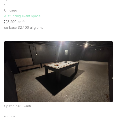
∙
Chicago
A stunning event space
3,200 sq ft
su base $2,400
al giorno
Spazio per Eventi
∙