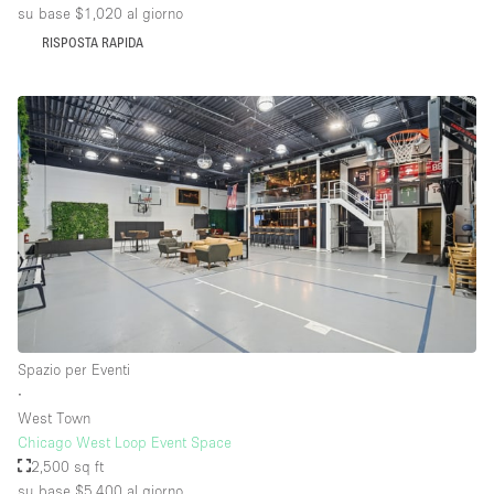
su base $1,020
al giorno
RISPOSTA RAPIDA
Spazio per Eventi
∙
West Town
Chicago West Loop Event Space
2,500 sq ft
su base $5,400
al giorno