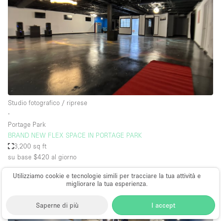
Studio fotografico / riprese
∙
Portage Park
BRAND NEW FLEX SPACE IN PORTAGE PARK
3,200 sq ft
su base $420
al giorno
Utilizziamo cookie e tecnologie simili per tracciare la tua attività e
migliorare la tua esperienza.
Saperne di più
I accept