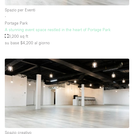
Spazio per Eventi
∙
Portage Park
A stunning event space nestled in the heart of Portage Park
3,200 sq ft
su base $4,200
al giorno
Spazio creativo