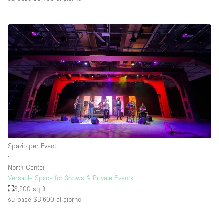
Spazio per Eventi
∙
North Center
Versatile Space for Shows & Private Events
3,500 sq ft
su base $3,600
al giorno