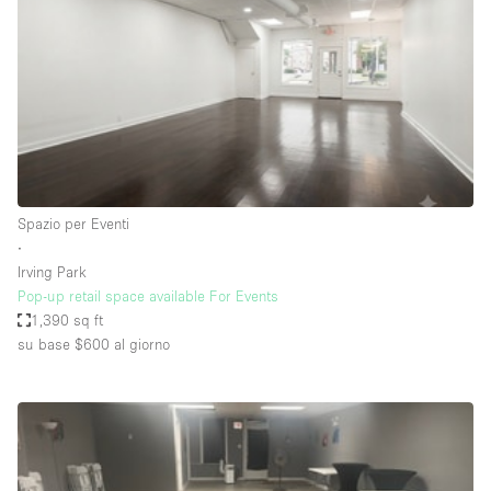
Spazio pubblicitario
Spazio unico
Stand / Bancarella
Stand / Chiosco / Stand
Studio fotografico / riprese
Terrazzo
Spazio per Eventi
Uffici
∙
Irving Park
Villa / Casa
Pop-up retail space available For Events
1,390 sq ft
su base $600
al giorno
Dotazioni dello spazio
Accesso per disabili
Ampia Porta d'Ingresso
Animals Friendly