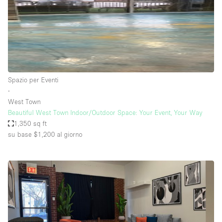
Spazio per Eventi
∙
West Town
Beautiful West Town Indoor/Outdoor Space: Your Event, Your Way
1,350 sq ft
su base $1,200
al giorno