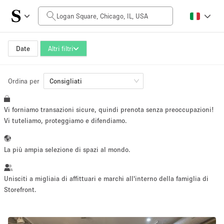
Prezzo al giorno
$0
$5,000+
Date
Altri filtri
Ordina per
Dimensioni dello spazio
Consigliati
Vi forniamo transazioni sicure, quindi prenota senza preoccupazioni!
100 sq ft
5000+ sq ft
Vi tuteliamo, proteggiamo e difendiamo.
~ 13 persone
~ 650 persone
La più ampia selezione di spazi al mondo.
Tipo di progetto
Unisciti a migliaia di affittuari e marchi all'interno della famiglia di
Storefront.
Evento
Vendita
Showroom
Evento
Cibo
artistico