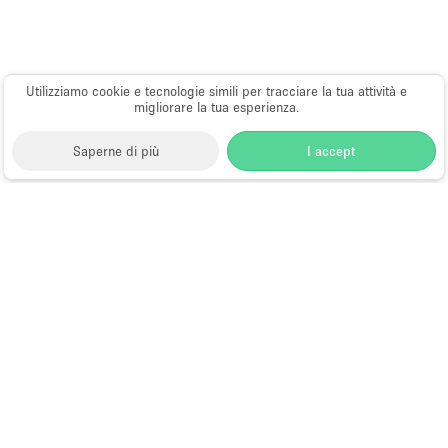
Utilizziamo cookie e tecnologie simili per tracciare la tua attività e
migliorare la tua esperienza.
Saperne di più
I accept
Storefront
>
Affitta una galleria d'arte
>
Gallerie d'Arte
e Spazi Espositivi a Chicago
>
Gallerie d'Arte e Spazi
Espositivi a Logan Square, Chicago
Gallerie d'Arte in Affitto a Logan
Square, Chicago
Choose
Tutte le località
Italiano
a