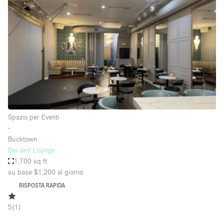
Servizio
Acquista
Conferenza
Meeting
Ufficio
fotografico
Condividi
Tipo di spazio
Acquista Condividi
Spazio per Eventi
∙
Altro
Bucktown
Appartamento/loft
Bar and Lounge
1,700 sq ft
Atelier / Laboratorio
su base $1,200
al giorno
Boutique/negozio
RISPOSTA RAPIDA
Camion
5
(
1
)
Container