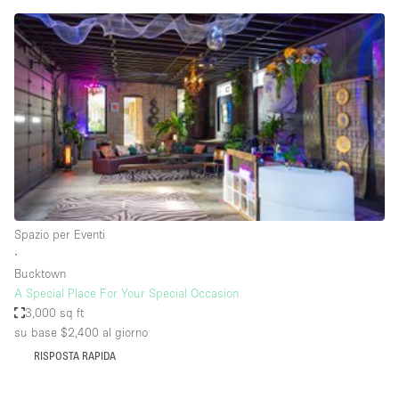
Fiera/festival
Galleria d'arte
Hall
Imbarcazione
Magazzino
Negozio in centro commerciale
Ristorante/bar/caffè
Sala conferenze
Spazio per Eventi
∙
Sala riunioni
Bucktown
Salone
A Special Place For Your Special Occasion
3,000 sq ft
Spazio creativo
su base $2,400
al giorno
Spazio hall
RISPOSTA RAPIDA
Spazio per Eventi