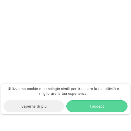
Utilizziamo cookie e tecnologie simili per tracciare la tua attività e
migliorare la tua esperienza.
Saperne di più
I accept
Storefront
>
Affitta uno fashion showroom
>
Fashion