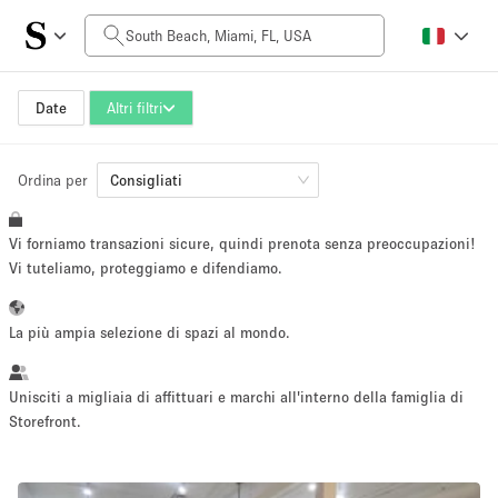
Prezzo al giorno
$0
$5,000+
Date
Altri filtri
Ordina per
Dimensioni dello spazio
Consigliati
Vi forniamo transazioni sicure, quindi prenota senza preoccupazioni!
100 sq ft
5000+ sq ft
Vi tuteliamo, proteggiamo e difendiamo.
~ 13 persone
~ 650 persone
La più ampia selezione di spazi al mondo.
Tipo di progetto
Unisciti a migliaia di affittuari e marchi all'interno della famiglia di
Storefront.
Evento
Vendita
Showroom
Evento
Cibo
artistico