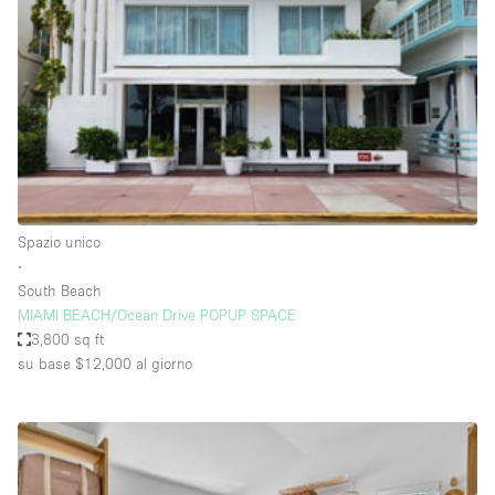
Fiera/festival
Galleria d'arte
Hall
Imbarcazione
Magazzino
Negozio in centro commerciale
Spazio unico
Ristorante/bar/caffè
∙
Sala conferenze
South Beach
MIAMI BEACH/Ocean Drive POPUP SPACE
Sala riunioni
3,800 sq ft
Salone
su base $12,000
al giorno
Spazio creativo
Spazio hall
Spazio per Eventi