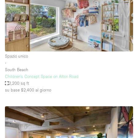
Spazio pubblicitario
Spazio unico
Stand / Bancarella
Stand / Chiosco / Stand
Studio fotografico / riprese
Spazio unico
Terrazzo
∙
Uffici
South Beach
Children's Concept Space on Alton Road
Villa / Casa
2,200 sq ft
su base $2,400
al giorno
Dotazioni dello spazio
Accesso per disabili
Ampia Porta d'Ingresso
Animals Friendly