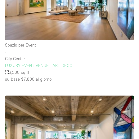
Aria condizionata
Arredamento
Ascensore
Attaccapanni
Spazio per Eventi
∙
Attrezzature da ufficio
City Center
Bagni
LUXURY EVENT VENUE - ART DECO
3,500 sq ft
Bagno
su base $7,800
al giorno
Banconi
Bar
Camere Multiple
Camerini di prova
Concierge
Cucina