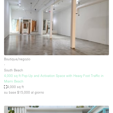
Servizio
Acquista
Conferenza
Meeting
Ufficio
fotografico
Condividi
Tipo di spazio
Acquista Condividi
Boutique/negozio
∙
Altro
South Beach
Appartamento/loft
4,000 sq ft Pop-Up and Activation Space with Heavy Foot Traffic in
Miami Beach
Atelier / Laboratorio
4,000 sq ft
Boutique/negozio
su base $15,000
al giorno
Camion
Container