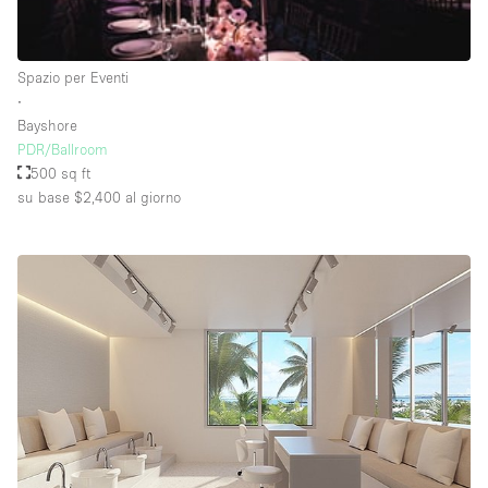
Raw
Riscaldamento
Spazio per Eventi
∙
Sistema di sicurezza
Bayshore
Smoking Area
PDR/Ballroom
500 sq ft
Soundproof
su base $2,400
al giorno
Spazio living
Stile Haussmann
Terrace
Tetto / Terrazza
Vetrina
Vista incredibile
Water Access
Whitebox / Minimal